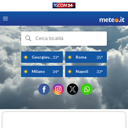
Georgiev...
Roma
33°
35°
Milano
Napoli
34°
33°