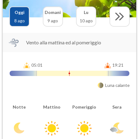
Oggi
Domani
Lu
8 ago
9 ago
10 ago
Vento alla mattina ed al pomeriggio
05:01
19:21
Luna calante
Notte
Mattino
Pomeriggio
Sera