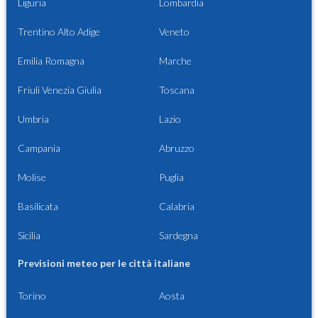
Liguria
Lombardia
Trentino Alto Adige
Veneto
Emilia Romagna
Marche
Friuli Venezia Giulia
Toscana
Umbria
Lazio
Campania
Abruzzo
Molise
Puglia
Basilicata
Calabria
Sicilia
Sardegna
Previsioni meteo per le città italiane
Torino
Aosta