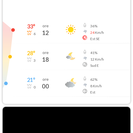
33
°
ore
36
%
12
24
Km/h
6
Est SE
28
°
ore
41
%
18
12
Km/h
3
Sud E
21
°
ore
62
%
00
8
Km/h
0
Est