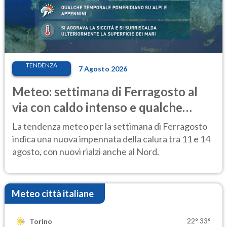
TENDENZA
7 Agosto 2026
Meteo: settimana di Ferragosto al
via con caldo intenso e qualche
temporale
La tendenza meteo per la settimana di Ferragosto
indica una nuova impennata della calura tra 11 e 14
agosto, con nuovi rialzi anche al Nord.
Meteo città italiane
22°
33°
Torino