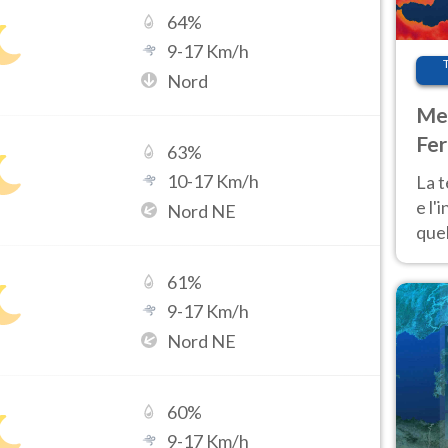
64
%
9
-
17
Km/h
Nord
Met
Fer
63
%
pau
10
-
17
Km/h
La 
e l'
Nord NE
quel
Fer
tem
61
%
9
-
17
Km/h
Nord NE
60
%
9
-
17
Km/h