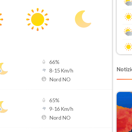
66
%
Notizi
8
-
15
Km/h
Nord NO
65
%
9
-
16
Km/h
Nord NO