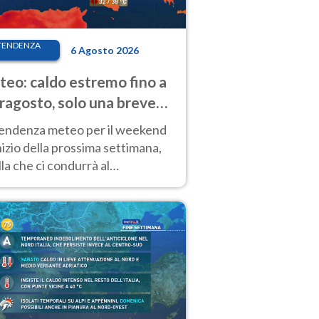
TENDENZA
6 Agosto 2026
eo: caldo estremo fino a
ragosto, solo una breve
sa. Ecco dove
tendenza meteo per il weekend
inizio della prossima settimana,
la che ci condurrà al
ragosto, vede ancora
perature molto elevate