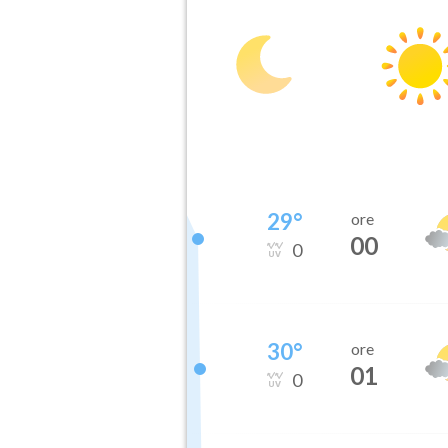
29
°
ore
00
0
30
°
ore
01
0