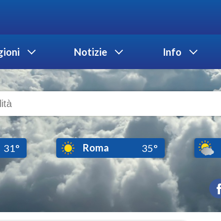
ioni
Notizie
Info
Roma
31°
35°