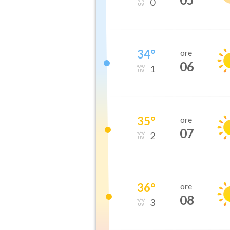
0
34
°
ore
06
1
35
°
ore
07
2
36
°
ore
08
3