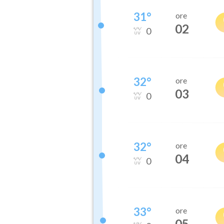
31
°
ore
02
0
32
°
ore
03
0
32
°
ore
04
0
33
°
ore
05