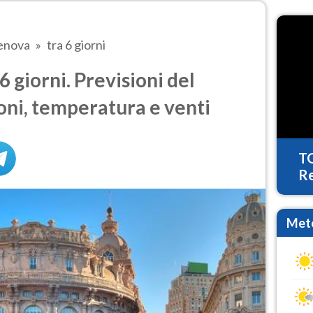
enova
tra 6 giorni
 giorni. Previsioni del
oni, temperatura e venti
T
Re
Mete