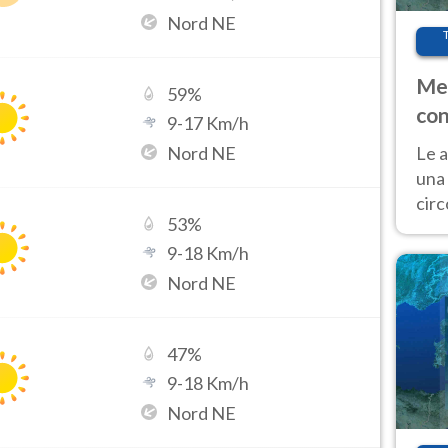
Nord NE
Met
59
%
con
9
-
17
Km/h
Nord NE
Le a
una 
cir
53
%
del 
gior
9
-
18
Km/h
Fer
Nord NE
47
%
9
-
18
Km/h
Nord NE