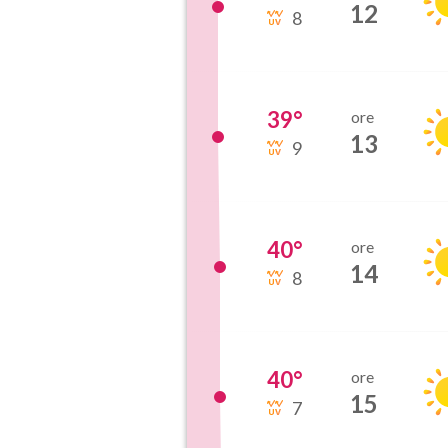
12
8
39
°
ore
13
9
40
°
ore
14
8
40
°
ore
15
7