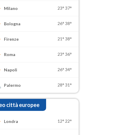
23°
37°
Milano
26°
38°
Bologna
21°
38°
Firenze
23°
36°
Roma
26°
34°
Napoli
28°
31°
Palermo
o città europee
12°
22°
Londra