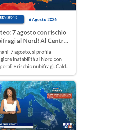
REVISIONE
6 Agosto 2026
eo: 7 agosto con rischio
ifragi al Nord! Al Centro-
 caldo estremo
ni, 7 agosto, si profila
iore instabilità al Nord con
orali e rischio nubifragi. Caldo
pre estremo al Centro-Sud. Le
isioni.