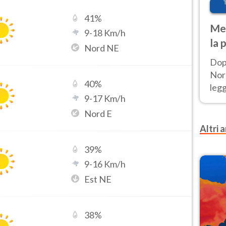
41
%
Met
9
-
18
Km/h
la 
Nord NE
Dop
Nord
40
%
leg
9
-
17
Km/h
nuov
afr
Nord E
Altri a
39
%
9
-
16
Km/h
Est NE
38
%