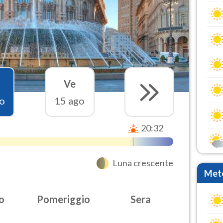
Ve
o
15 ago
20:32
Luna crescente
Mete
o
Pomeriggio
Sera