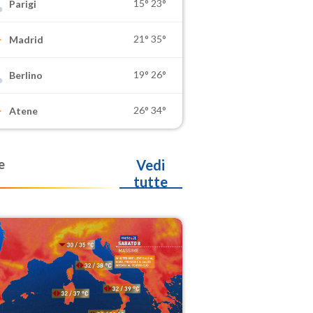
15°
23°
Parigi
21°
35°
Madrid
19°
26°
Berlino
26°
34°
Atene
e
Vedi
tutte