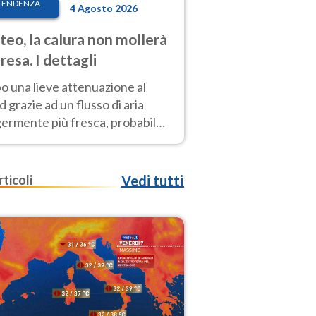
TENDENZA
4 Agosto 2026
eo, la calura non mollerà
presa. I dettagli
o una lieve attenuazione al
 grazie ad un flusso di aria
germente più fresca, probabile
o rinforzo dell’anticiclone
icano entro Ferragosto
rticoli
Vedi tutti