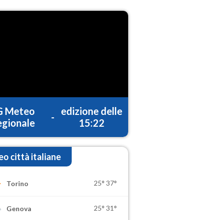
G Meteo
edizione delle
-
gionale
15:22
o città italiane
25°
37°
Torino
25°
31°
Genova