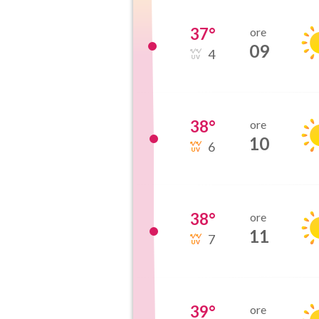
37
°
ore
09
4
38
°
ore
10
6
38
°
ore
11
7
39
°
ore