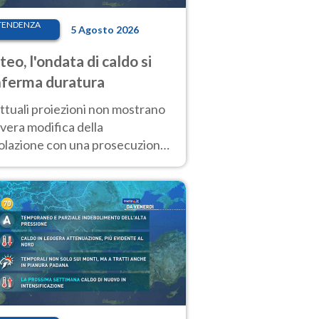
TENDENZA
5 Agosto 2026
eo, l'ondata di caldo si
ferma duratura
ttuali proiezioni non mostrano
vera modifica della
colazione con una prosecuzione
caldo fuori scala per molti
ni, compresa la settimana di
ragosto