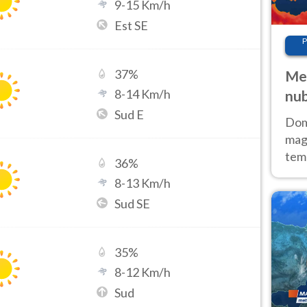
9
-
15
Km/h
Est SE
P
37
%
Met
8
-
14
Km/h
nub
Sud E
Sud
Doma
magg
temp
36
%
sem
8
-
13
Km/h
prev
Sud SE
35
%
8
-
12
Km/h
Sud