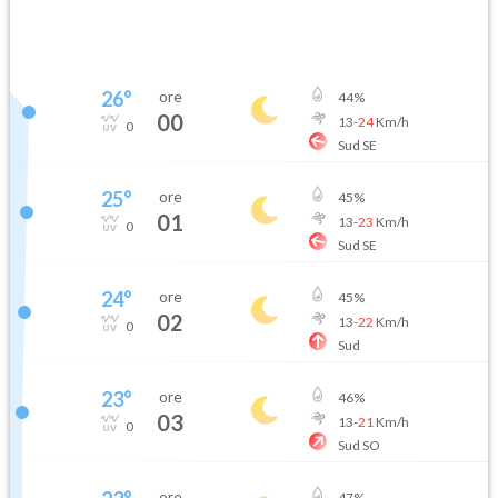
26
°
ore
44
%
00
13
-
24
Km/h
0
Sud SE
25
°
ore
45
%
01
13
-
23
Km/h
0
Sud SE
24
°
ore
45
%
02
13
-
22
Km/h
0
Sud
23
°
ore
46
%
03
13
-
21
Km/h
0
Sud SO
ore
47
%