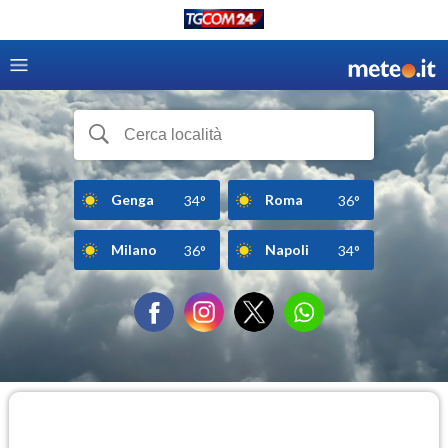
Genga
Roma
34°
36°
Milano
Napoli
36°
34°