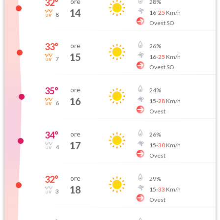
32
°
ore
28
%
14
16
-
25
Km/h
8
Ovest SO
33
°
ore
26
%
15
16
-
25
Km/h
7
Ovest SO
35
°
ore
24
%
16
15
-
28
Km/h
6
Ovest
34
°
ore
26
%
17
15
-
30
Km/h
4
Ovest
32
°
ore
29
%
18
15
-
33
Km/h
3
Ovest