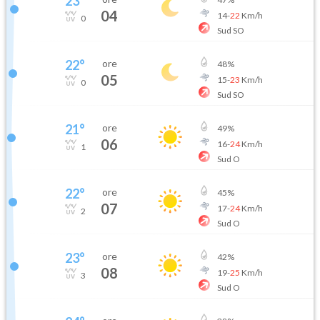
23
°
04
14
-
22
Km/h
0
Sud SO
22
°
ore
48
%
05
15
-
23
Km/h
0
Sud SO
21
°
ore
49
%
06
16
-
24
Km/h
1
Sud O
22
°
ore
45
%
07
17
-
24
Km/h
2
Sud O
23
°
ore
42
%
08
19
-
25
Km/h
3
Sud O