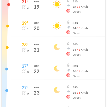
31
°
ore
31
%
19
15
-
35
Km/h
2
Ovest
29
°
ore
34
%
20
14
-
38
Km/h
1
Ovest
28
°
ore
36
%
21
14
-
41
Km/h
0
Ovest
27
°
ore
38
%
22
16
-
39
Km/h
0
Ovest
27
°
ore
39
%
23
18
-
38
Km/h
0
Ovest