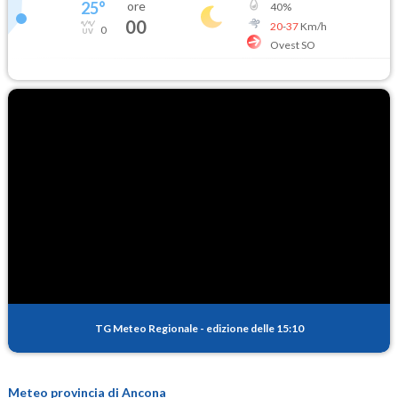
25
°
ore
40
%
00
20
-
37
Km/h
0
Ovest SO
TG Meteo Regionale
-
edizione delle 15:10
Meteo provincia di Ancona