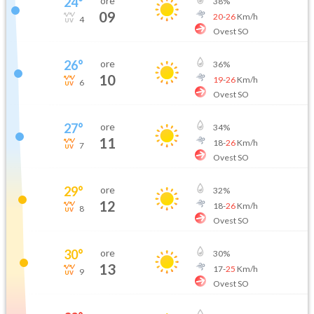
24
°
ore
38
%
09
20
-
26
Km/h
4
Ovest SO
26
°
ore
36
%
10
19
-
26
Km/h
6
Ovest SO
27
°
ore
34
%
11
18
-
26
Km/h
7
Ovest SO
29
°
ore
32
%
12
18
-
26
Km/h
8
Ovest SO
30
°
ore
30
%
13
17
-
25
Km/h
9
Ovest SO