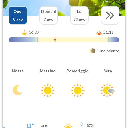
Oggi
Domani
Lu
8 ago
9 ago
10 ago
06:07
21:11
Luna calante
Notte
Mattino
Pomeriggio
Sera
11
°
ore
87
%