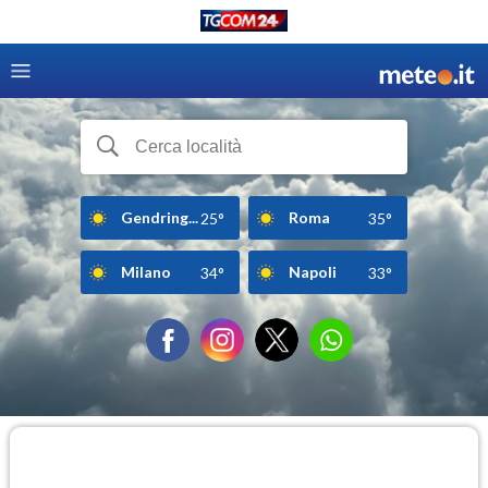
Gendring...
Roma
25°
35°
Milano
Napoli
34°
33°