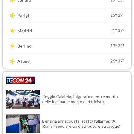
Londra
15°
29°
Parigi
21°
37°
Madrid
13°
24°
Berlino
26°
37°
Atene
Reggio Calabria, folgorato mentre monta
delle luminarie: morto elettricista
Benzina annacquata, scatta l'allarme: "A
Roma irregolare un distributore su cinque"