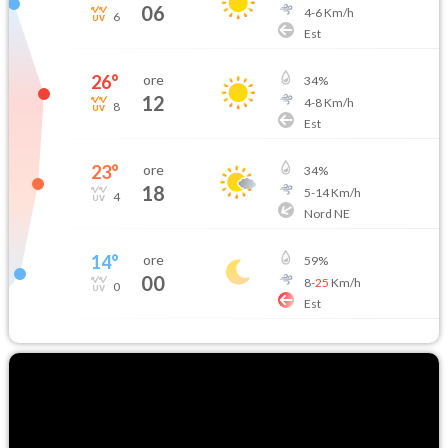
06
4
-
6
Km/h
6
Est
26
°
ore
34
%
12
4
-
8
Km/h
8
Est
23
°
ore
34
%
18
5
-
14
Km/h
4
Nord NE
14
°
ore
59
%
00
8
-
25
Km/h
0
Est