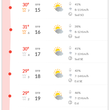
30
°
ore
41
%
15
8
-
11
Km/h
7
Sud SO
31
°
ore
38
%
16
8
-
12
Km/h
6
Sud
30
°
ore
41
%
17
7
-
13
Km/h
4
Sud SE
29
°
ore
43
%
18
7
-
14
Km/h
3
Est SE
29
°
ore
46
%
19
7
-
15
Km/h
2
Est