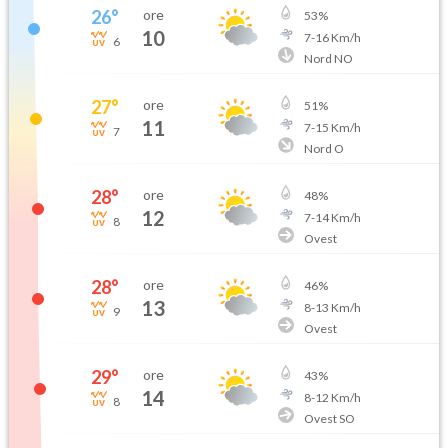
26
°
ore
53
%
10
7
-
16
Km/h
6
Nord NO
27
°
ore
51
%
11
7
-
15
Km/h
7
Nord O
28
°
ore
48
%
12
7
-
14
Km/h
8
Ovest
28
°
ore
46
%
13
8
-
13
Km/h
9
Ovest
29
°
ore
43
%
14
8
-
12
Km/h
8
Ovest SO