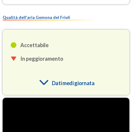
Qualità dell'aria Gemona del Friuli
Accettabile
In peggioramento
Dati medi giornata
O3
81.5
(Ozono)
NO2
2.4
(Diossido di azoto)