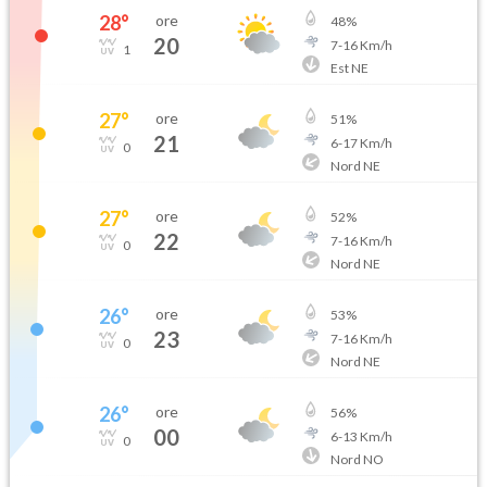
28
°
ore
48
%
20
7
-
16
Km/h
1
Est NE
27
°
ore
51
%
21
6
-
17
Km/h
0
Nord NE
27
°
ore
52
%
22
7
-
16
Km/h
0
Nord NE
26
°
ore
53
%
23
7
-
16
Km/h
0
Nord NE
26
°
ore
56
%
00
6
-
13
Km/h
0
Nord NO