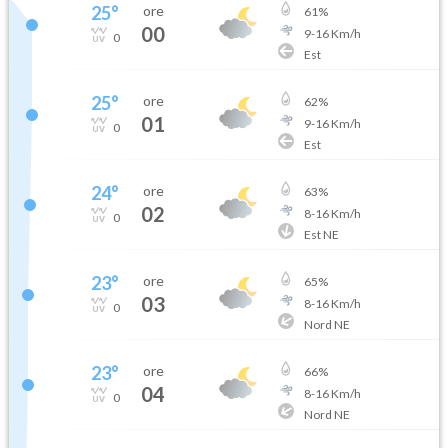
25
°
ore
61
%
00
9
-
16
Km/h
0
Est
25
°
ore
62
%
01
9
-
16
Km/h
0
Est
24
°
ore
63
%
02
8
-
16
Km/h
0
Est NE
23
°
ore
65
%
03
8
-
16
Km/h
0
Nord NE
23
°
ore
66
%
04
8
-
16
Km/h
0
Nord NE