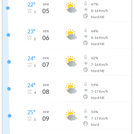
22
°
ore
67
%
05
8
-
16
Km/h
1
Nord NE
23
°
ore
64
%
06
8
-
16
Km/h
2
Nord NE
24
°
ore
62
%
07
7
-
16
Km/h
3
Nord NE
24
°
ore
59
%
08
7
-
17
Km/h
4
Nord NE
25
°
ore
56
%
09
7
-
17
Km/h
5
Nord