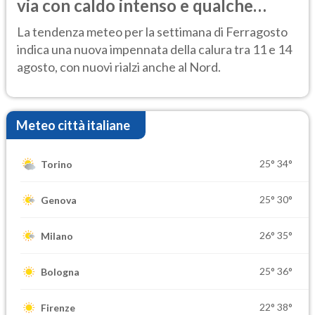
via con caldo intenso e qualche
temporale
La tendenza meteo per la settimana di Ferragosto
indica una nuova impennata della calura tra 11 e 14
agosto, con nuovi rialzi anche al Nord.
Meteo città italiane
25°
34°
Torino
25°
30°
Genova
26°
35°
Milano
25°
36°
Bologna
22°
38°
Firenze