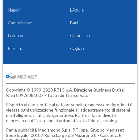
Napoli
L'Aquila
Campobasso
Bari
Potenza
Catanzaro
Palermo
Cagliari
Copyright © 1999-2020 RTI S.p.A. Direzione Business Digital -
P.Iva 03976881007 - Tutti i diritti riservati.
Rispetto ai contenuti e ai dati personali trasmessi e/o riprodotti è
vietata ogni utilizzazione funzionale all'addestramento di sistemi
di intelligenza artificiale generativa. È altresì fatto divieto
espresso di utilizzare mezzi automatizzati di data scraping.
Per la pubblicità
Mediamond S.p.a.
RTI spa, Gruppo Mediaset -
Sede legale: 00187 Roma Largo del Nazareno 8 - Cap. Soc. €