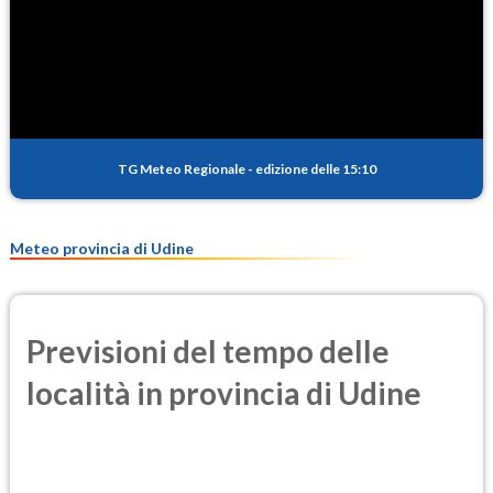
SO2
0.3
(Anidride solforosa)
PM10
8.9
(Materia particolata)
TG Meteo Regionale
-
edizione delle 15:10
PM25
6.3
(Materia particolata)
Meteo provincia di Udine
Previsioni del tempo delle
località in provincia di Udine