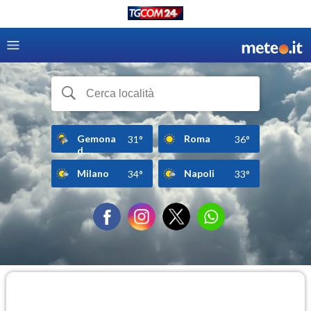
Gemona
Roma
31°
36°
d...
Milano
Napoli
34°
33°