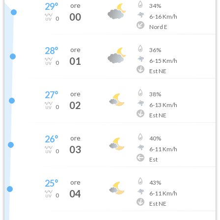
29
°
ore
34
%
00
6
-
16
Km/h
0
Nord E
28
°
ore
36
%
01
6
-
15
Km/h
0
Est NE
27
°
ore
38
%
02
6
-
13
Km/h
0
Est NE
26
°
ore
40
%
03
6
-
11
Km/h
0
Est
25
°
ore
43
%
04
6
-
11
Km/h
0
Est NE