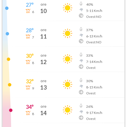
27
°
ore
40
%
10
5
-
11
Km/h
6
Ovest NO
28
°
ore
37
%
11
6
-
13
Km/h
7
Ovest NO
30
°
ore
33
%
12
7
-
14
Km/h
8
Ovest
32
°
ore
30
%
13
8
-
15
Km/h
9
Ovest
34
°
ore
26
%
14
9
-
17
Km/h
8
Ovest