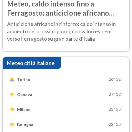
Meteo, caldo intenso fino a
Ferragosto: anticiclone africano
ancora protagonista
Anticiclone africano in rinforzo: caldo intenso in
aumento nei prossimi giorni, con valori estremi
verso Ferragosto su gran parte d’Italia
Meteo città italiane
26°
31°
Torino
27°
32°
Genova
23°
35°
Milano
22°
35°
Bologna