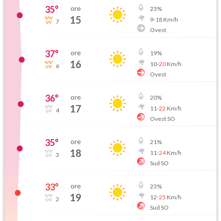
35
°
ore
23
%
15
9
-
18
Km/h
7
Ovest
37
°
ore
19
%
16
10
-
20
Km/h
6
Ovest
36
°
ore
20
%
17
11
-
22
Km/h
4
Ovest SO
35
°
ore
21
%
18
11
-
24
Km/h
3
Sud SO
33
°
ore
23
%
19
12
-
25
Km/h
2
Sud SO