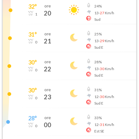
32
°
ore
24
%
20
13
-
27
Km/h
1
Sud
31
°
ore
25
%
21
13
-
29
Km/h
0
Sud E
30
°
ore
28
%
22
13
-
30
Km/h
0
Sud E
30
°
ore
31
%
23
12
-
30
Km/h
0
Sud E
28
°
ore
33
%
00
12
-
31
Km/h
0
Est SE