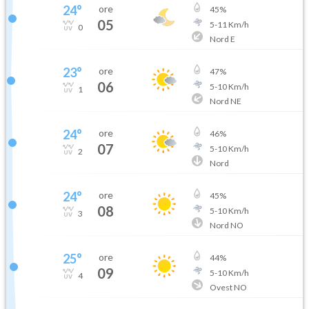
24
°
ore
45
%
05
5
-
11
Km/h
0
Nord E
23
°
ore
47
%
06
5
-
10
Km/h
1
Nord NE
24
°
ore
46
%
07
5
-
10
Km/h
2
Nord
24
°
ore
45
%
08
5
-
10
Km/h
3
Nord NO
25
°
ore
44
%
09
5
-
10
Km/h
4
Ovest NO