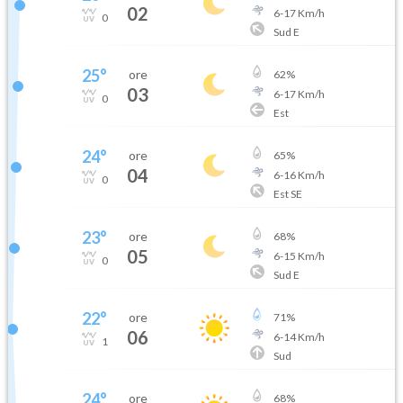
02
6
-
17
Km/h
0
Sud E
25
°
ore
62
%
03
6
-
17
Km/h
0
Est
24
°
ore
65
%
04
6
-
16
Km/h
0
Est SE
23
°
ore
68
%
05
6
-
15
Km/h
0
Sud E
22
°
ore
71
%
06
6
-
14
Km/h
1
Sud
24
°
ore
68
%