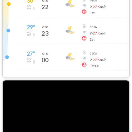
30
°
ore
49
%
22
9
-
27
Km/h
0
Est
29
°
ore
53
%
23
9
-
27
Km/h
0
Est
27
°
ore
58
%
00
9
-
27
Km/h
0
Est NE