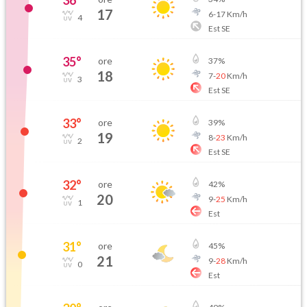
36
°
17
6
-
17
Km/h
4
Est SE
35
°
ore
37
%
18
7
-
20
Km/h
3
Est SE
33
°
ore
39
%
19
8
-
23
Km/h
2
Est SE
32
°
ore
42
%
20
9
-
25
Km/h
1
Est
31
°
ore
45
%
21
9
-
28
Km/h
0
Est