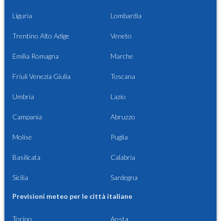
Liguria
Lombardia
Trentino Alto Adige
Veneto
Emilia Romagna
Marche
Friuli Venezia Giulia
Toscana
Umbria
Lazio
Campania
Abruzzo
Molise
Puglia
Basilicata
Calabria
Sicilia
Sardegna
Previsioni meteo per le città italiane
Torino
Aosta