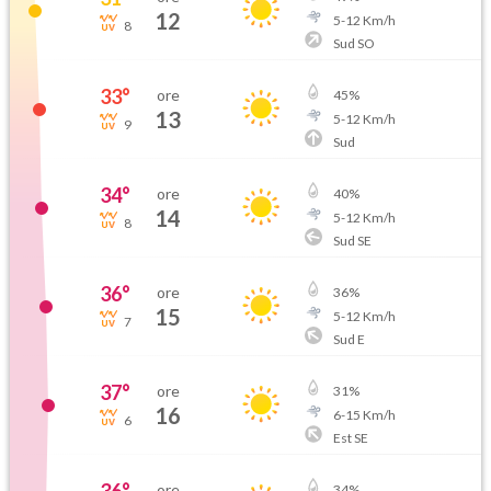
12
5
-
12
Km/h
8
Sud SO
33
°
ore
45
%
13
5
-
12
Km/h
9
Sud
34
°
ore
40
%
14
5
-
12
Km/h
8
Sud SE
36
°
ore
36
%
15
5
-
12
Km/h
7
Sud E
37
°
ore
31
%
16
6
-
15
Km/h
6
Est SE
ore
34
%