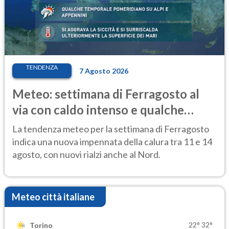
TENDENZA
7 Agosto 2026
Meteo: settimana di Ferragosto al
via con caldo intenso e qualche
temporale
La tendenza meteo per la settimana di Ferragosto
indica una nuova impennata della calura tra 11 e 14
agosto, con nuovi rialzi anche al Nord.
Meteo città italiane
22°
32°
Torino