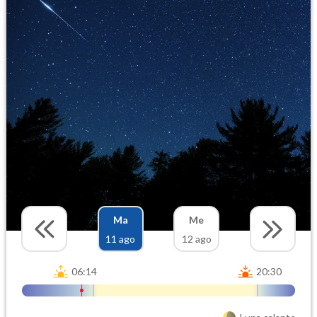
Ma
Me
11 ago
12 ago
06:14
20:30