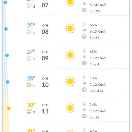
07
6
-
14
Km/h
2
Sud SO
25
°
ore
66
%
08
6
-
13
Km/h
3
Sud O
27
°
ore
63
%
09
5
-
12
Km/h
4
Ovest
28
°
ore
58
%
10
5
-
12
Km/h
6
Ovest SO
30
°
ore
54
%
11
5
-
12
Km/h
7
Sud O
31
°
ore
49
%