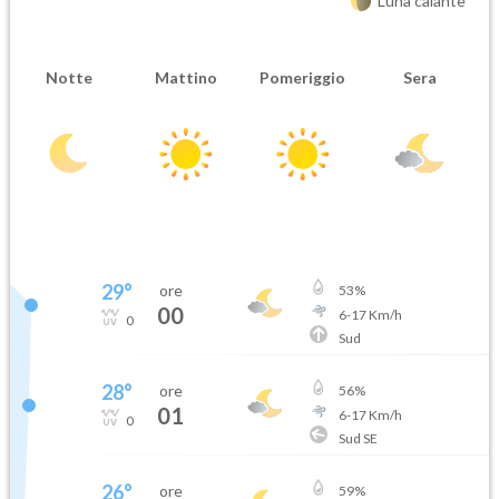
Luna calante
Notte
Mattino
Pomeriggio
Sera
29
°
ore
53
%
00
6
-
17
Km/h
0
Sud
28
°
ore
56
%
01
6
-
17
Km/h
0
Sud SE
26
°
ore
59
%