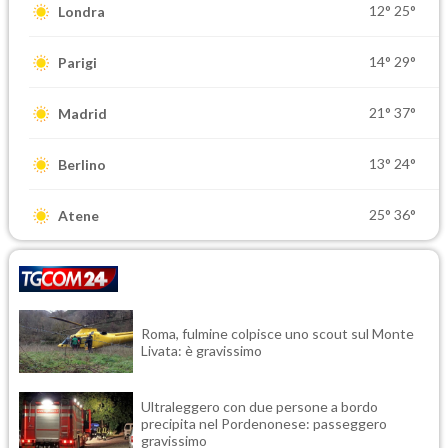
12°
25°
Londra
14°
29°
Parigi
21°
37°
Madrid
13°
24°
Berlino
25°
36°
Atene
Roma, fulmine colpisce uno scout sul Monte
Livata: è gravissimo
Ultraleggero con due persone a bordo
precipita nel Pordenonese: passeggero
gravissimo