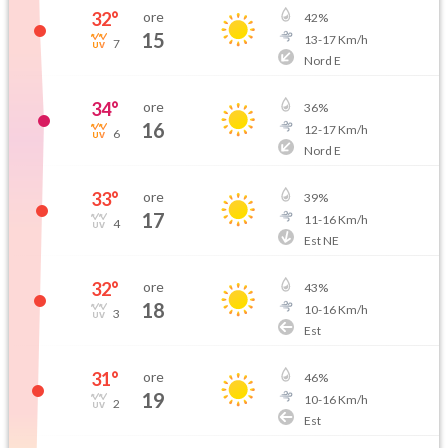
32
°
ore
42
%
15
13
-
17
Km/h
7
Nord E
34
°
ore
36
%
16
12
-
17
Km/h
6
Nord E
33
°
ore
39
%
17
11
-
16
Km/h
4
Est NE
32
°
ore
43
%
18
10
-
16
Km/h
3
Est
31
°
ore
46
%
19
10
-
16
Km/h
2
Est