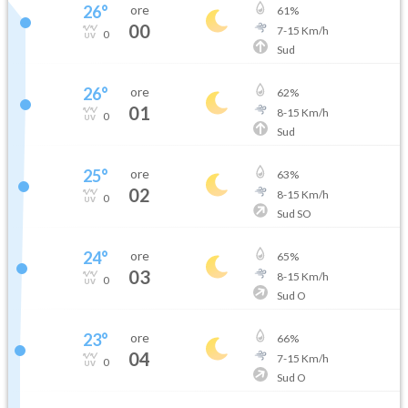
26
°
ore
61
%
00
7
-
15
Km/h
0
Sud
26
°
ore
62
%
01
8
-
15
Km/h
0
Sud
25
°
ore
63
%
02
8
-
15
Km/h
0
Sud SO
24
°
ore
65
%
03
8
-
15
Km/h
0
Sud O
23
°
ore
66
%
04
7
-
15
Km/h
0
Sud O