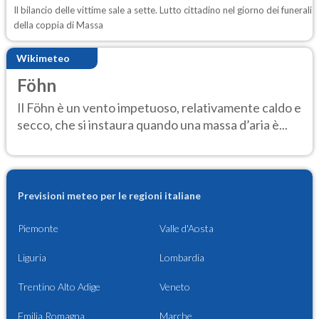
Il bilancio delle vittime sale a sette. Lutto cittadino nel giorno dei funerali
della coppia di Massa
Wikimeteo
Föhn
Il Föhn è un vento impetuoso, relativamente caldo e
secco, che si instaura quando una massa d’aria è...
Previsioni meteo per le regioni italiane
Piemonte
Valle d'Aosta
Liguria
Lombardia
Trentino Alto Adige
Veneto
Emilia Romagna
Marche