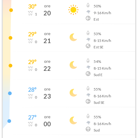
30
°
ore
50
%
20
9
-
16
Km/h
1
Est
29
°
ore
53
%
21
8
-
15
Km/h
0
Est SE
29
°
ore
54
%
22
8
-
15
Km/h
0
Sud E
28
°
ore
55
%
23
8
-
16
Km/h
0
Sud SE
27
°
ore
55
%
00
8
-
16
Km/h
0
Sud