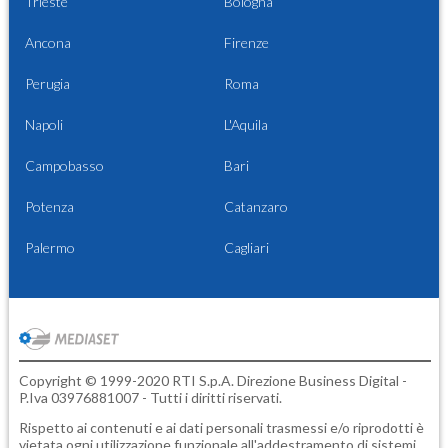
Trieste
Bologna
Ancona
Firenze
Perugia
Roma
Napoli
L'Aquila
Campobasso
Bari
Potenza
Catanzaro
Palermo
Cagliari
Copyright © 1999-2020 RTI S.p.A. Direzione Business Digital -
P.Iva 03976881007 - Tutti i diritti riservati.
Rispetto ai contenuti e ai dati personali trasmessi e/o riprodotti è
vietata ogni utilizzazione funzionale all'addestramento di sistemi