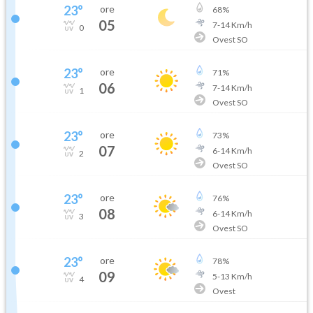
23
°
ore
68
%
05
7
-
14
Km/h
0
Ovest SO
23
°
ore
71
%
06
7
-
14
Km/h
1
Ovest SO
23
°
ore
73
%
07
6
-
14
Km/h
2
Ovest SO
23
°
ore
76
%
08
6
-
14
Km/h
3
Ovest SO
23
°
ore
78
%
09
5
-
13
Km/h
4
Ovest