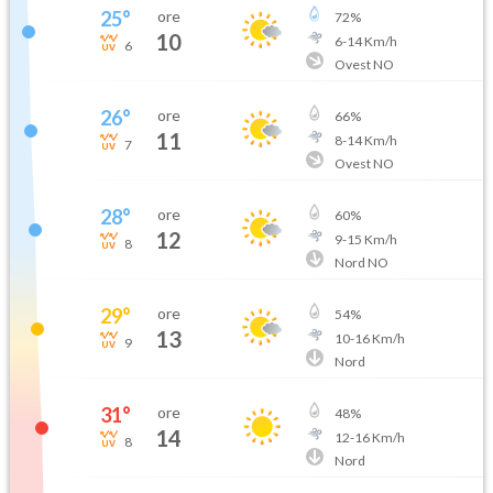
25
°
ore
72
%
10
6
-
14
Km/h
6
Ovest NO
26
°
ore
66
%
11
8
-
14
Km/h
7
Ovest NO
28
°
ore
60
%
12
9
-
15
Km/h
8
Nord NO
29
°
ore
54
%
13
10
-
16
Km/h
9
Nord
31
°
ore
48
%
14
12
-
16
Km/h
8
Nord