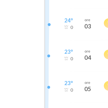
24
°
ore
03
0
23
°
ore
04
0
23
°
ore
05
0