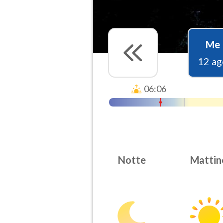
Me
12 ag
06:06
Notte
Mattin