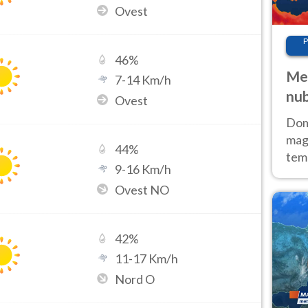
Ovest
P
46
%
Met
7
-
14
Km/h
nub
Ovest
Sud
Doma
magg
44
%
temp
9
-
16
Km/h
sem
Ovest NO
prev
42
%
11
-
17
Km/h
Nord O