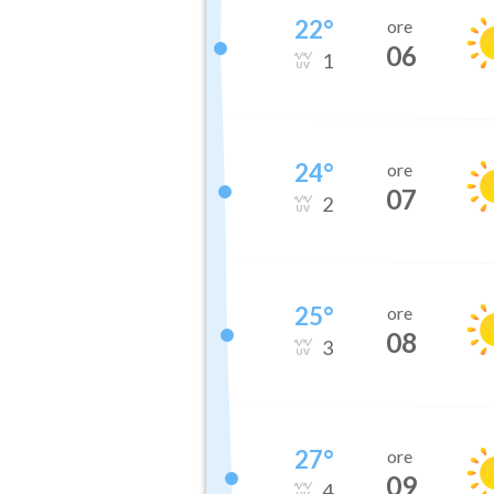
22
°
ore
06
1
24
°
ore
07
2
25
°
ore
08
3
27
°
ore
09
4