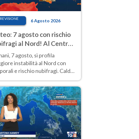
REVISIONE
6 Agosto 2026
eo: 7 agosto con rischio
ifragi al Nord! Al Centro-
 caldo estremo
ni, 7 agosto, si profila
iore instabilità al Nord con
orali e rischio nubifragi. Caldo
pre estremo al Centro-Sud. Le
isioni.