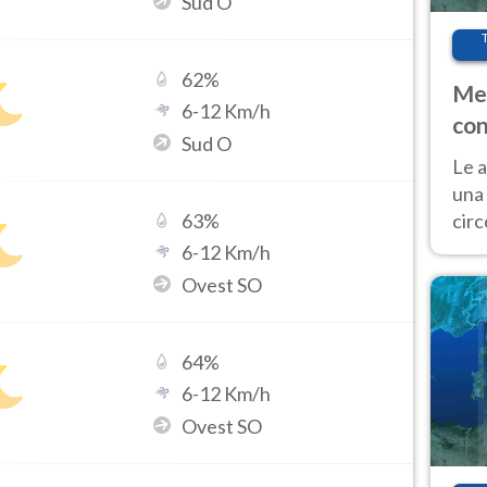
Sud O
62
%
Met
6
-
12
Km/h
con
Sud O
Le a
una 
cir
63
%
del 
6
-
12
Km/h
gior
Ovest SO
Fer
64
%
6
-
12
Km/h
Ovest SO