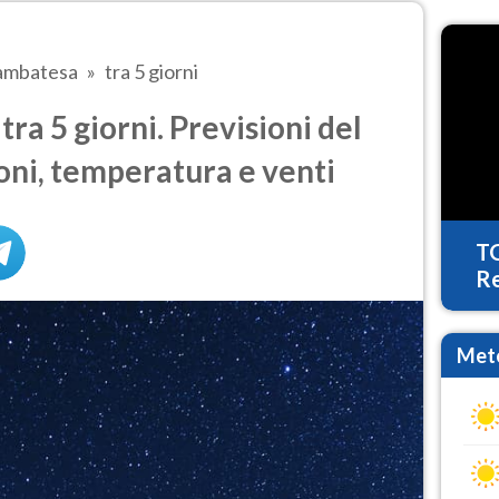
ambatesa
tra 5 giorni
a 5 giorni. Previsioni del
oni, temperatura e venti
T
Re
Mete