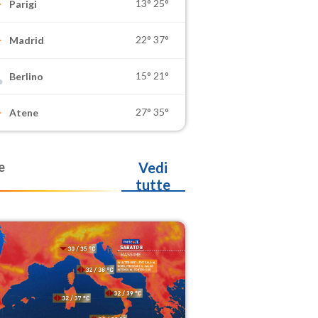
13°
25°
Parigi
22°
37°
Madrid
15°
21°
Berlino
27°
35°
Atene
e
Vedi
tutte