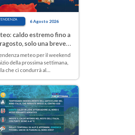
TENDENZA
6 Agosto 2026
eo: caldo estremo fino a
ragosto, solo una breve
sa. Ecco dove
tendenza meteo per il weekend
inizio della prossima settimana,
la che ci condurrà al
ragosto, vede ancora
perature molto elevate