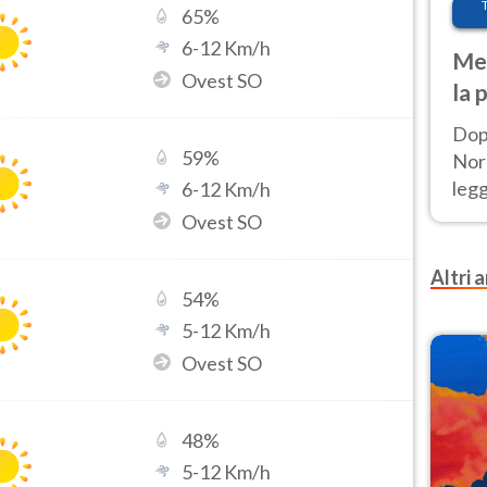
65
%
6
-
12
Km/h
Met
Ovest SO
la 
Dop
59
%
Nord
leg
6
-
12
Km/h
nuov
Ovest SO
afr
Altri a
54
%
5
-
12
Km/h
Ovest SO
48
%
5
-
12
Km/h