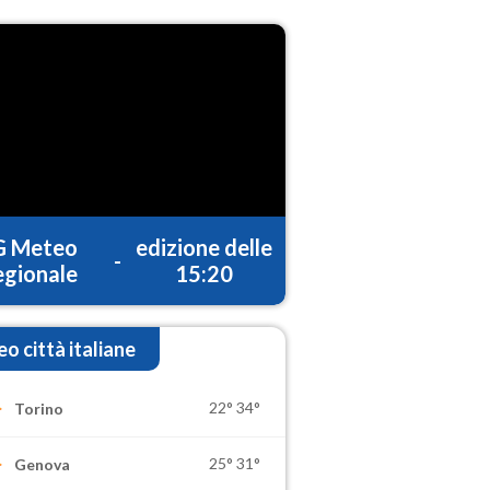
G Meteo
edizione delle
-
gionale
15:20
o città italiane
22°
34°
Torino
25°
31°
Genova