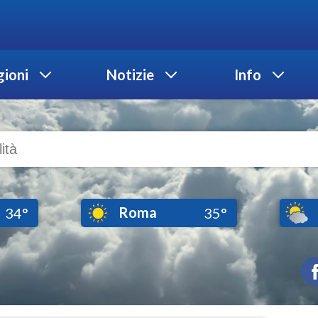
ioni
Notizie
Info
Roma
34°
35°