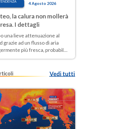
TENDENZA
4 Agosto 2026
eo, la calura non mollerà
presa. I dettagli
o una lieve attenuazione al
 grazie ad un flusso di aria
germente più fresca, probabile
o rinforzo dell’anticiclone
icano entro Ferragosto
rticoli
Vedi tutti