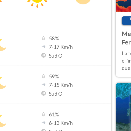
Met
58
%
Fer
7
-
17
Km/h
pau
La 
Sud O
e l'
quel
Fer
59
%
tem
7
-
15
Km/h
Sud O
61
%
6
-
13
Km/h