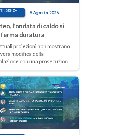
TENDENZA
5 Agosto 2026
eo, l'ondata di caldo si
ferma duratura
ttuali proiezioni non mostrano
vera modifica della
colazione con una prosecuzione
caldo fuori scala per molti
ni, compresa la settimana di
ragosto