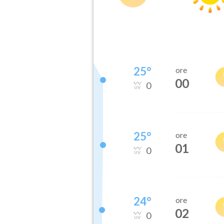
25
°
ore
00
0
25
°
ore
01
0
24
°
ore
02
0