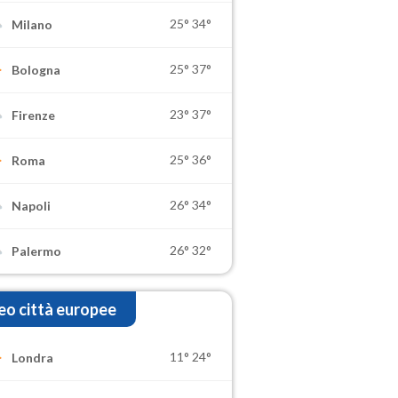
25°
34°
Milano
25°
37°
Bologna
23°
37°
Firenze
25°
36°
Roma
26°
34°
Napoli
26°
32°
Palermo
o città europee
11°
24°
Londra