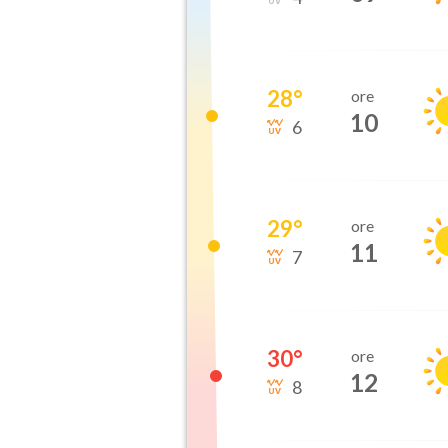
28
°
ore
10
6
29
°
ore
11
7
30
°
ore
12
8