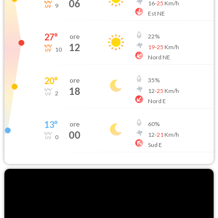
06
16
-
25
Km/h
9
Est NE
27
°
ore
22
%
12
19
-
25
Km/h
10
Nord NE
20
°
ore
35
%
18
12
-
25
Km/h
2
Nord E
13
°
ore
60
%
00
12
-
21
Km/h
0
Sud E