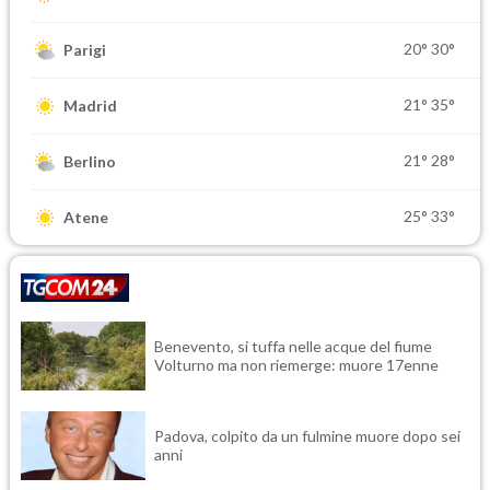
20°
30°
Parigi
21°
35°
Madrid
21°
28°
Berlino
25°
33°
Atene
Benevento, si tuffa nelle acque del fiume
Volturno ma non riemerge: muore 17enne
Padova, colpito da un fulmine muore dopo sei
anni