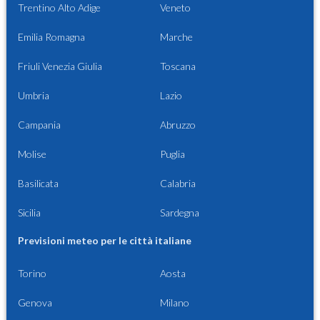
Trentino Alto Adige
Veneto
Emilia Romagna
Marche
Friuli Venezia Giulia
Toscana
Umbria
Lazio
Campania
Abruzzo
Molise
Puglia
Basilicata
Calabria
Sicilia
Sardegna
Previsioni meteo per le città italiane
Torino
Aosta
Genova
Milano