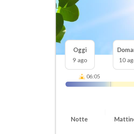
Oggi
Doma
9 ago
10 ag
06:05
Notte
Mattin