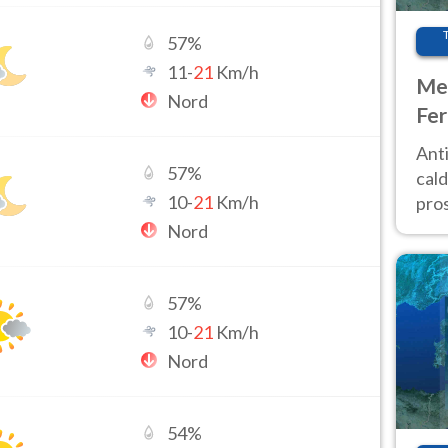
57
%
11
-
21
Km/h
Met
Nord
Fer
afr
Anti
pro
57
%
cald
10
-
21
Km/h
pros
ver
Nord
d’It
57
%
10
-
21
Km/h
Nord
54
%