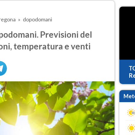
regona
dopodomani
odomani. Previsioni del
oni, temperatura e venti
T
Re
Mete