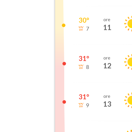
30
°
ore
11
7
31
°
ore
12
8
31
°
ore
13
9