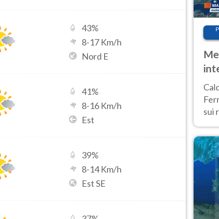
43
%
P
8
-
17
Km/h
Met
Nord E
int
Tem
Cald
41
%
Ferr
8
-
16
Km/h
sui 
Est
pros
vers
39
%
8
-
14
Km/h
Est SE
37
%