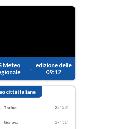
G Meteo
edizione delle
-
gionale
09:12
o città italiane
25°
33°
Torino
27°
31°
Genova