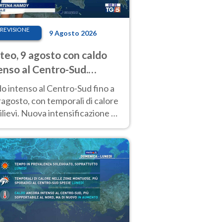
REVISIONE
9 Agosto 2026
eo, 9 agosto con caldo
enso al Centro-Sud.
porali sui rilievi
o intenso al Centro-Sud fino a
agosto, con temporali di calore
rilievi. Nuova intensificazione la
sima settimana, con valori
o i 40 °C