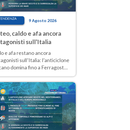
TENDENZA
9 Agosto 2026
eo, caldo e afa ancora
tagonisti sull’Italia
do e afa restano ancora
agonisti sull’Italia: l’anticiclone
cano domina fino a Ferragosto,
potrebbe arrivare un primo
biamento