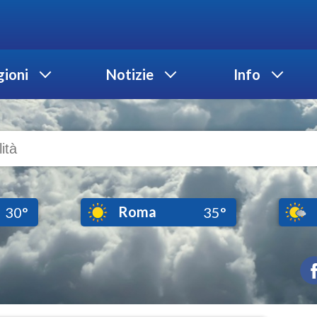
ioni
Notizie
Info
Roma
30°
35°