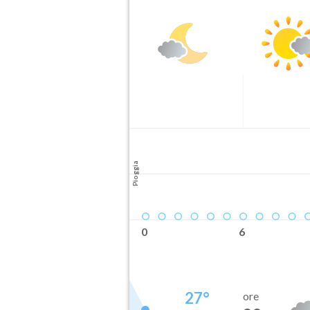
Pioggia
0
6
27
°
ore