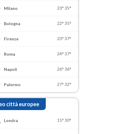
23°
35°
Milano
22°
35°
Bologna
23°
37°
Firenze
24°
37°
Roma
26°
36°
Napoli
27°
32°
Palermo
o città europee
15°
30°
Londra