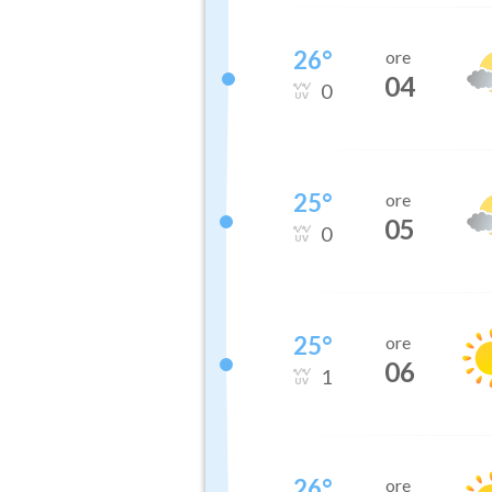
26
°
ore
04
0
25
°
ore
05
0
25
°
ore
06
1
26
°
ore