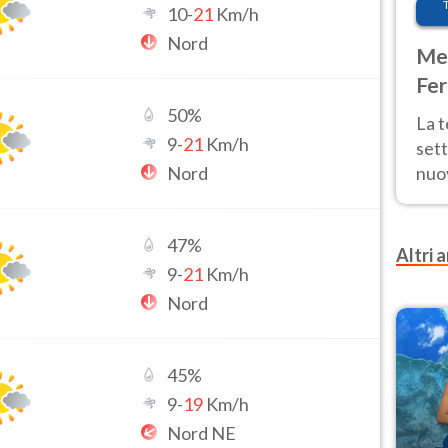
10
-
21
Km/h
Nord
Met
Fer
int
50
%
La 
9
-
21
Km/h
sett
Nord
nuov
11 e
anc
47
%
Altri a
9
-
21
Km/h
Nord
45
%
9
-
19
Km/h
Nord NE