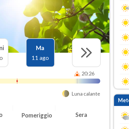
ni
Ma
o
11 ago
20:26
Luna calante
Mete
o
Sera
Pomeriggio