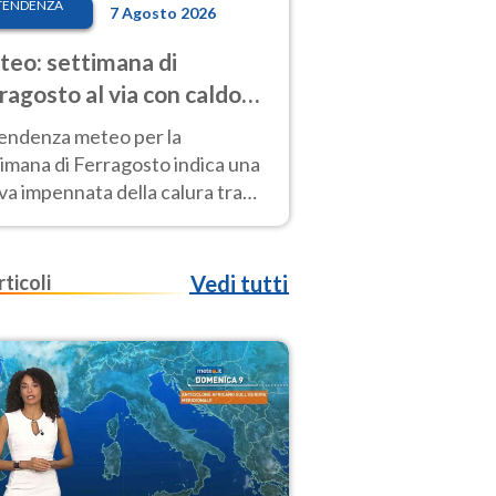
TENDENZA
7 Agosto 2026
eo: settimana di
ragosto al via con caldo
enso e qualche temporale
tendenza meteo per la
imana di Ferragosto indica una
a impennata della calura tra
 14 agosto, con nuovi rialzi
he al Nord.
rticoli
Vedi tutti