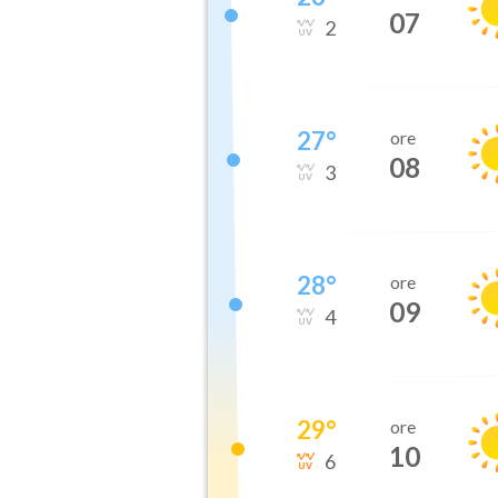
07
2
27
°
ore
08
3
28
°
ore
09
4
29
°
ore
10
6