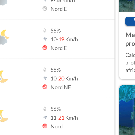
9
-
18
Km/h
Nord E
56
%
Met
10
-
19
Km/h
pro
Nord E
Cal
prot
56
%
afri
poi 
10
-
20
Km/h
cam
Nord NE
56
%
11
-
21
Km/h
Nord