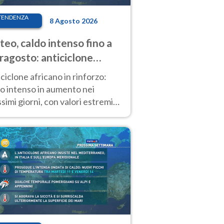
TENDENZA
8 Agosto 2026
eo, caldo intenso fino a
ragosto: anticiclone
icano ancora
ciclone africano in rinforzo:
tagonista
o intenso in aumento nei
simi giorni, con valori estremi
so Ferragosto su gran parte
alia