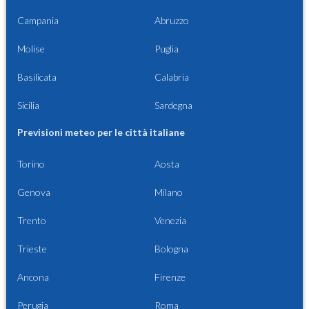
Campania
Abruzzo
Molise
Puglia
Basilicata
Calabria
Sicilia
Sardegna
Previsioni meteo per le città italiane
Torino
Aosta
Genova
Milano
Trento
Venezia
Trieste
Bologna
Ancona
Firenze
Perugia
Roma