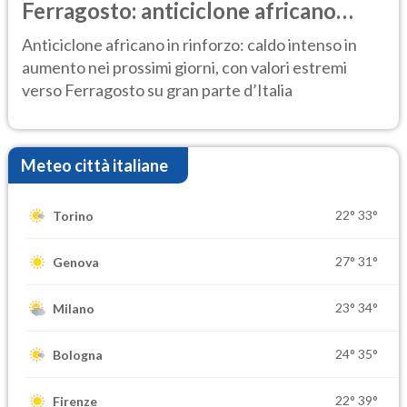
Ferragosto: anticiclone africano
ancora protagonista
Anticiclone africano in rinforzo: caldo intenso in
aumento nei prossimi giorni, con valori estremi
verso Ferragosto su gran parte d’Italia
Meteo città italiane
22°
33°
Torino
27°
31°
Genova
23°
34°
Milano
24°
35°
Bologna
22°
39°
Firenze