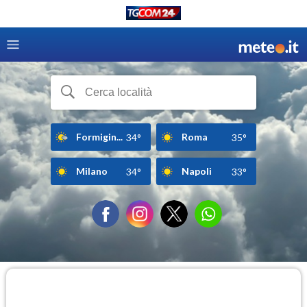
Formigin...
Roma
34°
35°
Milano
Napoli
34°
33°