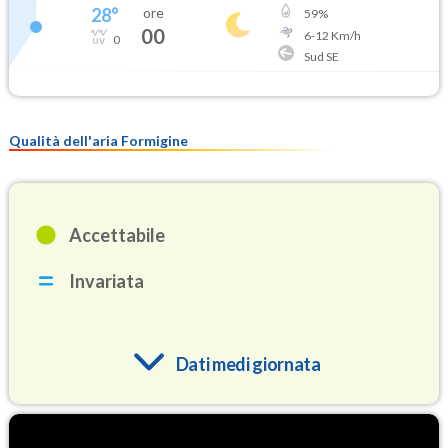
28
°
ore
59
%
00
6
-
12
Km/h
0
Sud SE
Qualità dell'aria Formigine
Accettabile
Invariata
Dati medi giornata
O3