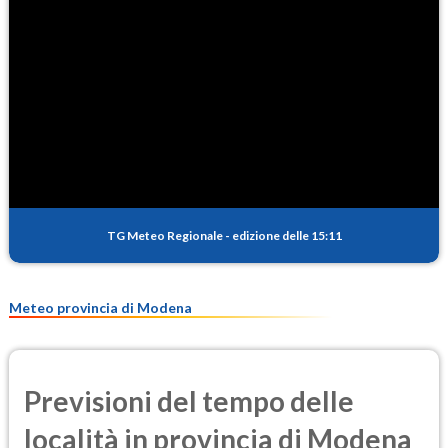
91.5
(Ozono)
NO2
4.5
(Diossido di azoto)
SO2
1.0
(Anidride solforosa)
PM10
15.8
(Materia particolata)
TG Meteo Regionale
-
edizione delle 15:11
PM25
10.5
(Materia particolata)
Meteo provincia di Modena
Previsioni del tempo delle
località in provincia di Modena