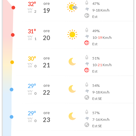
32
°
ore
47
%
19
9
-
18
Km/h
2
Est
31
°
ore
49
%
20
10
-
19
Km/h
1
Est
30
°
ore
51
%
21
10
-
21
Km/h
0
Est
29
°
ore
54
%
22
9
-
18
Km/h
0
Est SE
29
°
ore
57
%
23
7
-
16
Km/h
0
Est SE