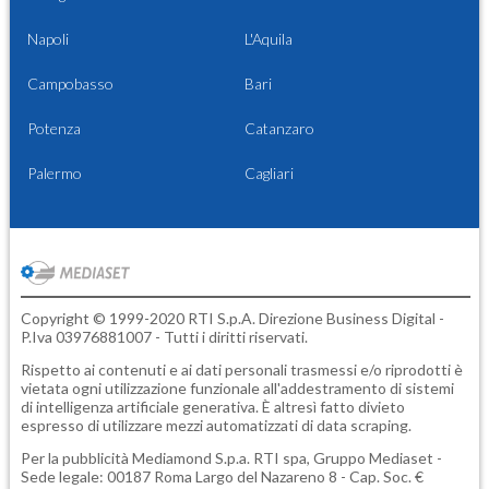
Napoli
L'Aquila
Campobasso
Bari
Potenza
Catanzaro
Palermo
Cagliari
Copyright © 1999-2020 RTI S.p.A. Direzione Business Digital -
P.Iva 03976881007 - Tutti i diritti riservati.
Rispetto ai contenuti e ai dati personali trasmessi e/o riprodotti è
vietata ogni utilizzazione funzionale all'addestramento di sistemi
di intelligenza artificiale generativa. È altresì fatto divieto
espresso di utilizzare mezzi automatizzati di data scraping.
Per la pubblicità
Mediamond S.p.a.
RTI spa, Gruppo Mediaset -
Sede legale: 00187 Roma Largo del Nazareno 8 - Cap. Soc. €