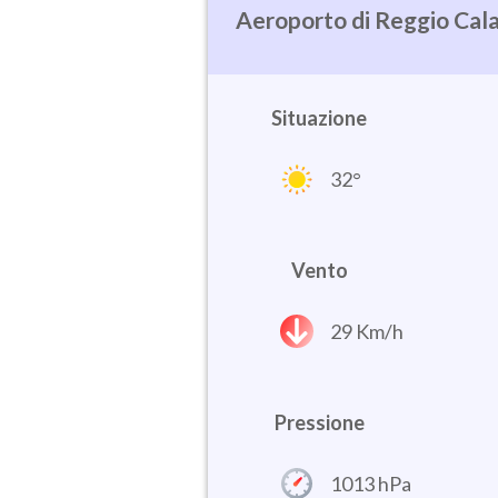
Reggio Cala
Situazione
32°
Vento
29 Km/h
Pressione
1013 hPa