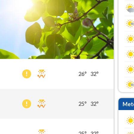
26°
32°
25°
32°
Mete
25°
32°