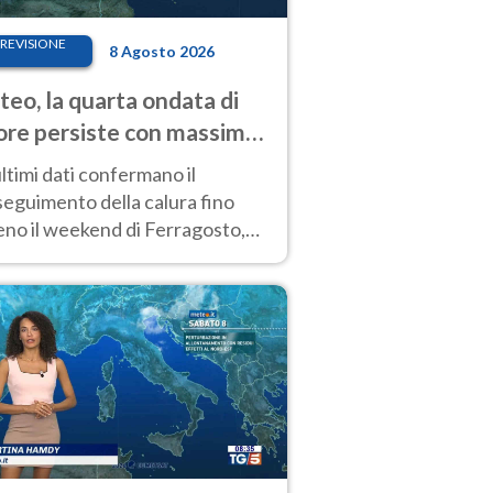
REVISIONE
8 Agosto 2026
eo, la quarta ondata di
ore persiste con massime
pre molto elevate
ultimi dati confermano il
eguimento della calura fino
eno il weekend di Ferragosto,
 tendenza a una nuova
nsificazione prossima
timana