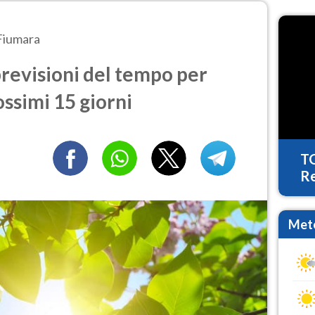
Fiumara
revisioni del tempo per
ossimi 15 giorni
T
Re
Mete