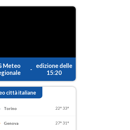
G Meteo
edizione delle
-
gionale
15:20
o città italiane
22°
33°
Torino
27°
31°
Genova