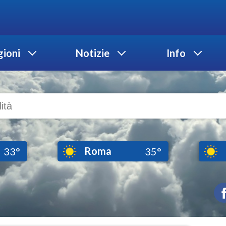
ioni
Notizie
Info
Roma
33°
35°