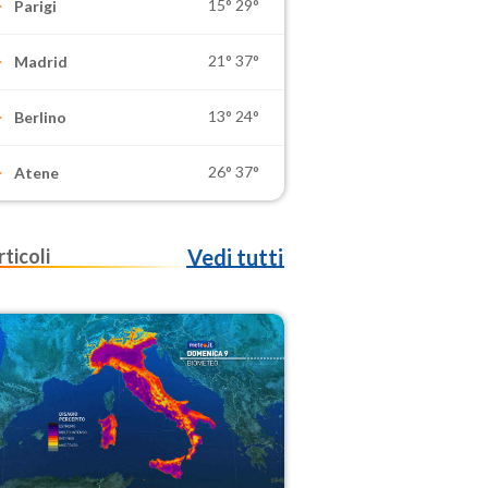
15°
29°
Parigi
21°
37°
Madrid
13°
24°
Berlino
26°
37°
Atene
rticoli
Vedi tutti