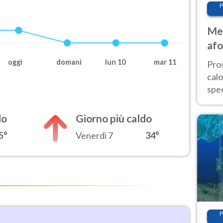
P
Met
afo
tem
oggi
domani
lun 10
mar 11
Pro
cal
spec
Sud.
are
do
Giorno più caldo
5°
Venerdì 7
34°
P