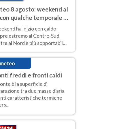
eo 8 agosto: weekend al
 con qualche temporale e
do estremo al Centro-Sud
eekend ha inizio con caldo
pre estremo al Centro-Sud
re al Nord è più sopportabile
 a domenica 9. Temporali di
re sui rilievi.
imeteo
nti freddi e fronti caldi
fronte è la superficie di
arazione tra due masse d'aria
nti caratteristiche termiche
rs...