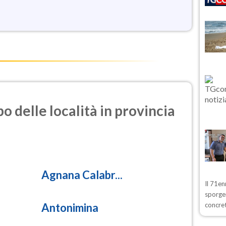
o delle località in provincia
Agnana Calabr...
Il 71en
sporger
Antonimina
concre