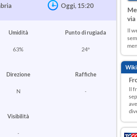
bria
Oggi, 15:20
Met
via
cal
Il w
Umidità
sem
ment
63%
24°
fino
calo
Wik
Direzione
Raffiche
Fro
Il 
N
-
sep
ave
dive
Visibilità
-