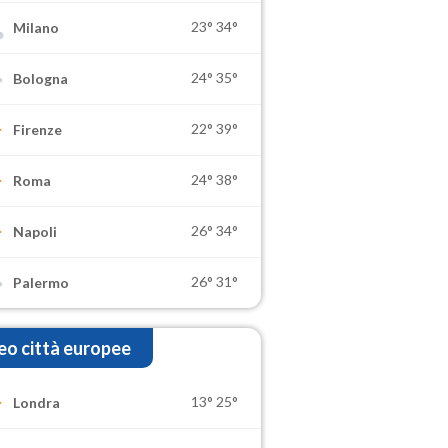
23°
34°
Milano
24°
35°
Bologna
22°
39°
Firenze
24°
38°
Roma
26°
34°
Napoli
26°
31°
Palermo
o città europee
13°
25°
Londra