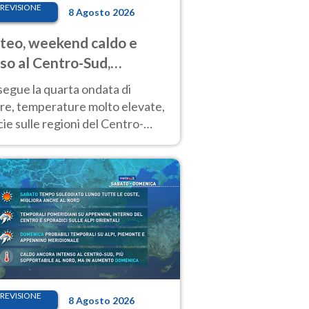
REVISIONE
8 Agosto 2026
eo, weekend caldo e
so al Centro-Sud,
porali sui rilievi
segue la quarta ondata di
ore, temperature molto elevate,
ie sulle regioni del Centro-
 Nuovi temporali di calore sulle
e montuose
REVISIONE
8 Agosto 2026