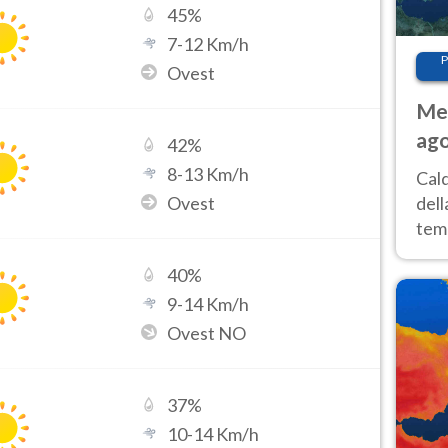
45
%
7
-
12
Km/h
P
Ovest
Met
ago
42
%
ai 
8
-
13
Km/h
Cal
Ovest
dell
temp
inte
40
%
tre
9
-
14
Km/h
Ovest NO
37
%
10
-
14
Km/h