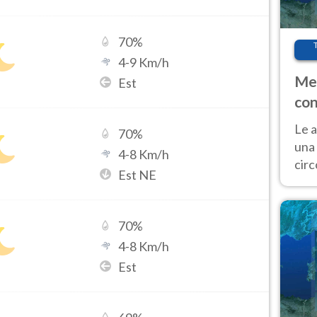
70
%
4
-
9
Km/h
Met
Est
con
Le a
70
%
una 
4
-
8
Km/h
cir
Est NE
del 
gior
Fer
70
%
4
-
8
Km/h
Est