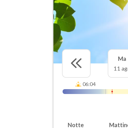
Ma
11 ag
06:04
Notte
Mattin