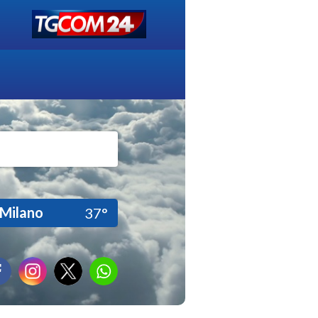
Milano
37°