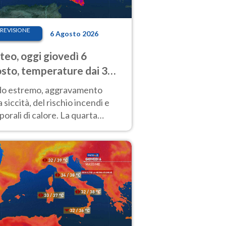
REVISIONE
6 Agosto 2026
eo, oggi giovedì 6
sto, temperature dai 33
40 gradi
do estremo, aggravamento
a siccità, del rischio incendi e
orali di calore. La quarta
nsa ondata di calore non dà
gua e durerà fino Ferragosto