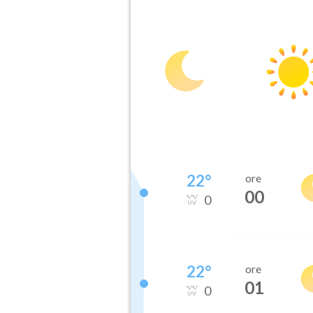
22
°
ore
00
0
22
°
ore
01
0