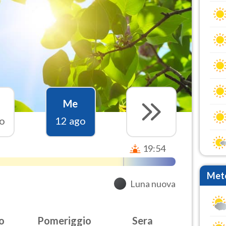
Me
o
12 ago
19:54
Mete
Luna nuova
o
Pomeriggio
Sera