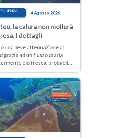
TENDENZA
4 Agosto 2026
eo, la calura non mollerà
presa. I dettagli
o una lieve attenuazione al
 grazie ad un flusso di aria
germente più fresca, probabile
o rinforzo dell’anticiclone
icano entro Ferragosto