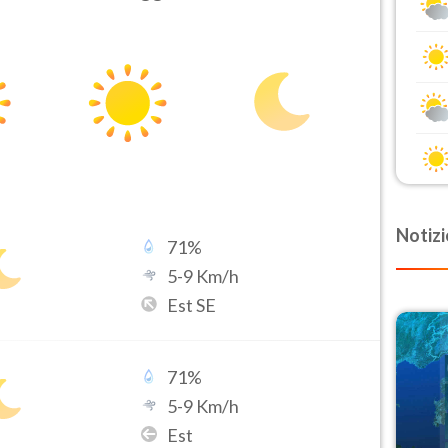
Notizi
71
%
5
-
9
Km/h
Est SE
71
%
5
-
9
Km/h
Est