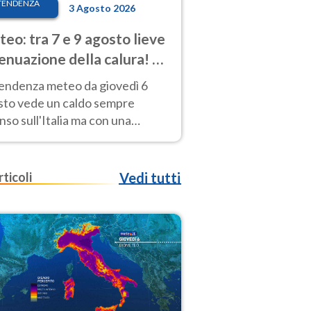
TENDENZA
3 Agosto 2026
eo: tra 7 e 9 agosto lieve
enuazione della calura! Al
d rischio temporali
tendenza meteo da giovedì 6
sto vede un caldo sempre
nso sull'Italia ma con una
iale e lieve attenuazione tra il 7
 9 agosto.
rticoli
Vedi tutti