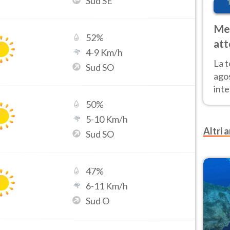
Sud SE
Met
52
%
att
4
-
9
Km/h
Nor
La 
Sud SO
ago
inte
parz
50
%
e il
5
-
10
Km/h
Altri a
Sud SO
47
%
6
-
11
Km/h
Sud O