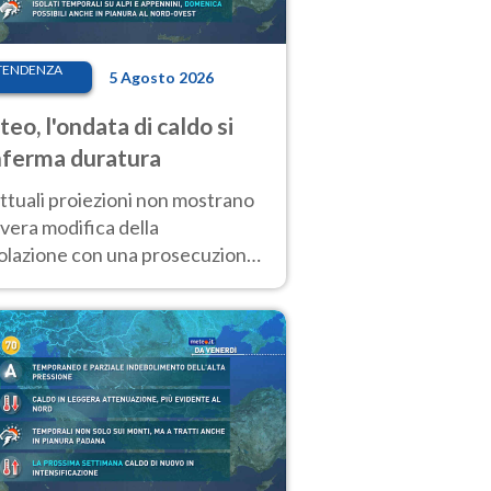
TENDENZA
5 Agosto 2026
eo, l'ondata di caldo si
ferma duratura
ttuali proiezioni non mostrano
vera modifica della
colazione con una prosecuzione
caldo fuori scala per molti
ni, compresa la settimana di
ragosto