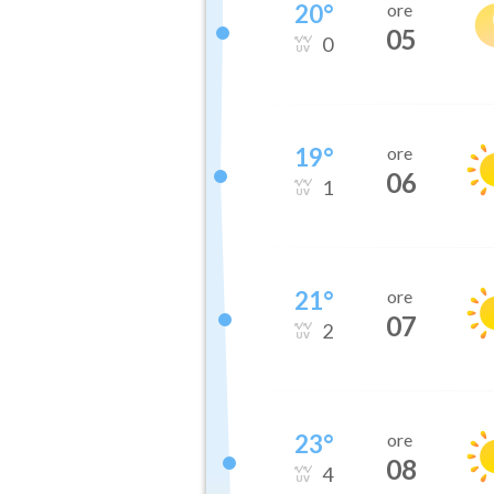
20
°
ore
05
0
19
°
ore
06
1
21
°
ore
07
2
23
°
ore
08
4