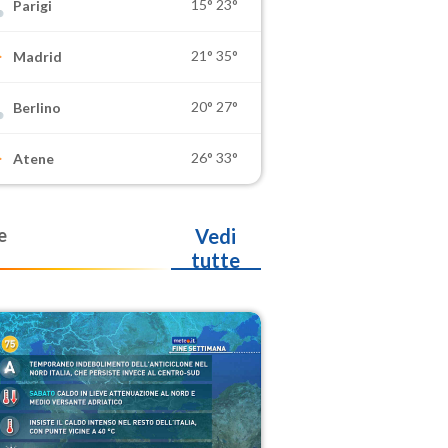
15°
23°
Parigi
21°
35°
Madrid
20°
27°
Berlino
26°
33°
Atene
e
Vedi
tutte