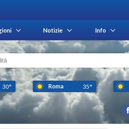
ioni
Notizie
Info
Roma
30°
35°