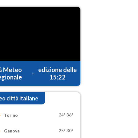
G Meteo
edizione delle
-
gionale
15:22
o città italiane
24°
36°
Torino
25°
30°
Genova