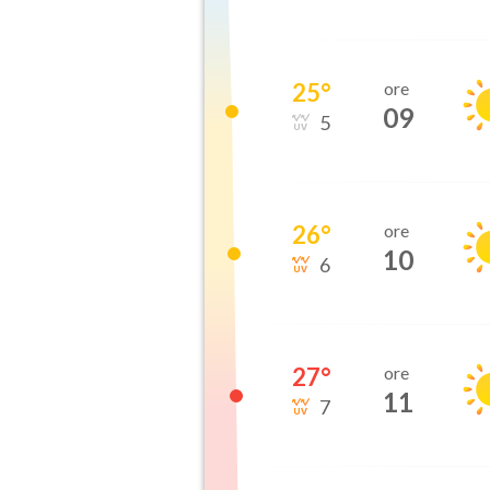
25
°
ore
09
5
26
°
ore
10
6
27
°
ore
11
7