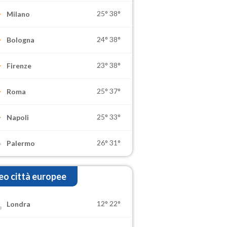
25°
38°
Milano
24°
38°
Bologna
23°
38°
Firenze
25°
37°
Roma
25°
33°
Napoli
26°
31°
Palermo
o città europee
12°
22°
Londra