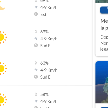
69
%
4
-
9
Km/h
Est
Met
la 
69
%
Dop
4
-
9
Km/h
Nord
Sud E
leg
nuov
afr
63
%
4
-
9
Km/h
Sud E
58
%
4
-
9
Km/h