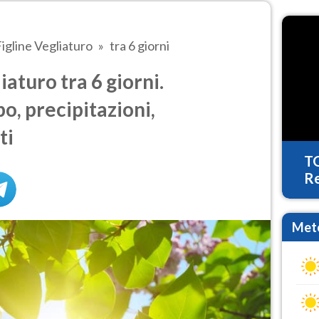
igline Vegliaturo
tra 6 giorni
aturo tra 6 giorni.
o, precipitazioni,
ti
T
Re
Mete