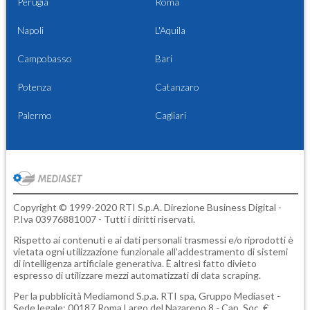
Perugia
Roma
Napoli
L'Aquila
Campobasso
Bari
Potenza
Catanzaro
Palermo
Cagliari
Copyright © 1999-2020 RTI S.p.A. Direzione Business Digital -
P.Iva 03976881007 - Tutti i diritti riservati.
Rispetto ai contenuti e ai dati personali trasmessi e/o riprodotti è
vietata ogni utilizzazione funzionale all'addestramento di sistemi
di intelligenza artificiale generativa. È altresì fatto divieto
espresso di utilizzare mezzi automatizzati di data scraping.
Per la pubblicità
Mediamond S.p.a.
RTI spa, Gruppo Mediaset -
Sede legale: 00187 Roma Largo del Nazareno 8 - Cap. Soc. €