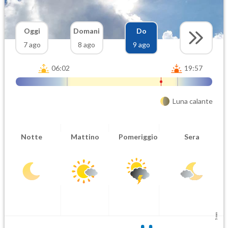
Oggi
Domani
Do
7 ago
8 ago
9 ago
06:02
19:57
Luna calante
Notte
Mattino
Pomeriggio
Sera
5 mm