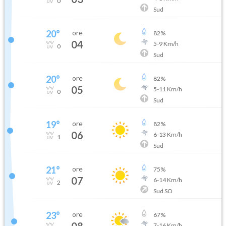
0
Sud
20
°
ore
82
%
04
5
-
9
Km/h
0
Sud
20
°
ore
82
%
05
5
-
11
Km/h
0
Sud
19
°
ore
82
%
06
6
-
13
Km/h
1
Sud
21
°
ore
75
%
07
6
-
14
Km/h
2
Sud SO
23
°
ore
67
%
08
7
-
16
Km/h