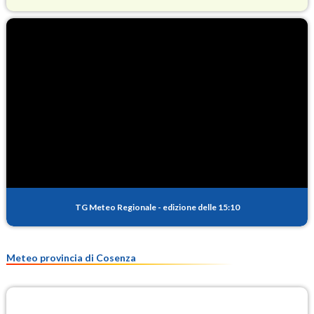
O3
90.7
(Ozono)
NO2
1.6
(Diossido di azoto)
SO2
2.1
(Anidride solforosa)
PM10
18.1
(Materia particolata)
TG Meteo Regionale
-
edizione delle 15:10
PM25
12.1
(Materia particolata)
Meteo provincia di Cosenza