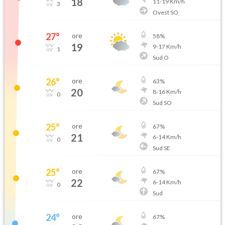
18
11
-
19
Km/h
3
Ovest SO
27
°
ore
58
%
19
9
-
17
Km/h
1
Sud O
26
°
ore
63
%
20
8
-
16
Km/h
0
Sud SO
25
°
ore
67
%
21
6
-
14
Km/h
0
Sud SE
25
°
ore
67
%
22
6
-
14
Km/h
0
Sud
24
°
ore
67
%