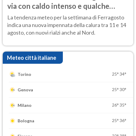
via con caldo intenso e qualche
temporale
La tendenza meteo per la settimana di Ferragosto
indica una nuova impennata della calura tra 11 e 14
agosto, con nuovi rialzi anche al Nord.
Meteo città italiane
25°
34°
Torino
25°
30°
Genova
26°
35°
Milano
25°
36°
Bologna
22°
38°