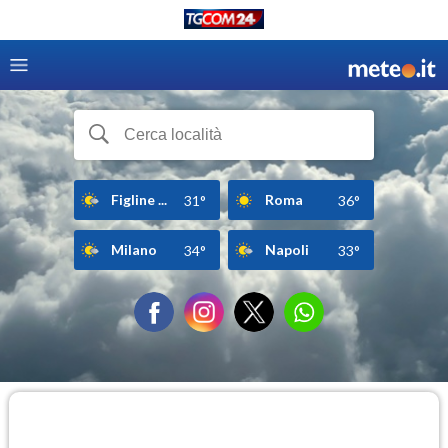
Figline ...
Roma
31°
36°
Milano
Napoli
34°
33°