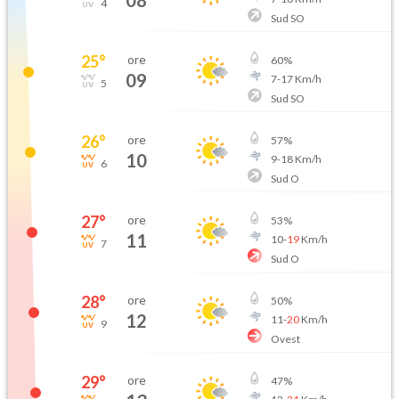
4
Sud SO
25
°
ore
60
%
09
7
-
17
Km/h
5
Sud SO
26
°
ore
57
%
10
9
-
18
Km/h
6
Sud O
27
°
ore
53
%
11
10
-
19
Km/h
7
Sud O
28
°
ore
50
%
12
11
-
20
Km/h
9
Ovest
29
°
ore
47
%