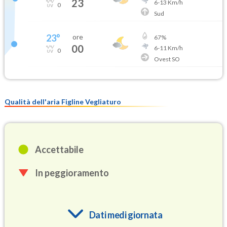
23
6
-
13
Km/h
0
Sud
23
°
ore
67
%
00
6
-
11
Km/h
0
Ovest SO
Qualità dell'aria Figline Vegliaturo
Accettabile
In peggioramento
Dati medi giornata