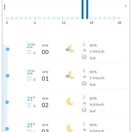
Pioggia
2.5
0
6
12
18
24
22
°
ore
83
%
00
5
-
9
Km/h
0
Sud
22
°
ore
83
%
01
5
-
9
Km/h
0
Sud
21
°
ore
83
%
02
4
-
8
Km/h
0
Sud
21
°
ore
83
%
03
4
-
8
Km/h