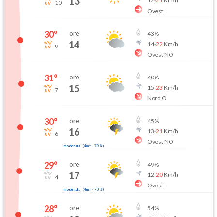
13
12
-
21
Km/h
10
Ovest
30
°
ore
43
%
14
14
-
22
Km/h
9
Ovest NO
31
°
ore
40
%
15
15
-
23
Km/h
7
Nord O
30
°
ore
45
%
16
13
-
21
Km/h
6
Ovest NO
moderata
(
4mm
-
70
%)
29
°
ore
49
%
17
12
-
20
Km/h
4
Ovest
moderata
(
4mm
-
70
%)
28
°
ore
54
%