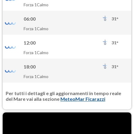
SO2
Forza 1
Calmo
0.7
(Anidride solforosa)
06:00
31°
PM10
Forza 1
Calmo
18.1
(Materia particolata)
12:00
31°
PM25
Forza 1
Calmo
10.8
(Materia particolata)
18:00
31°
Forza 1
Calmo
Per tutti i dettagli e gli aggiornamenti in tempo reale
del Mare vai alla sezione
MeteoMar Ficarazzi