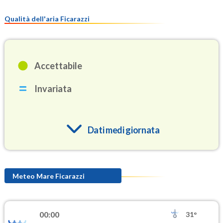
Qualità dell'aria Ficarazzi
Accettabile
Invariata
Dati medi giornata
O3
83.1
(Ozono)
Meteo Mare Ficarazzi
NO2
3.7
(Diossido di azoto)
00:00
31°