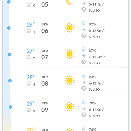
05
5
-
11
Km/h
0
Sud SO
26
°
ore
92
%
06
6
-
12
Km/h
1
Sud SO
27
°
ore
87
%
07
6
-
13
Km/h
2
Sud SO
28
°
ore
83
%
08
6
-
13
Km/h
4
Sud SO
29
°
ore
78
%
09
6
-
14
Km/h
5
Sud SO
30
°
ore
76
%