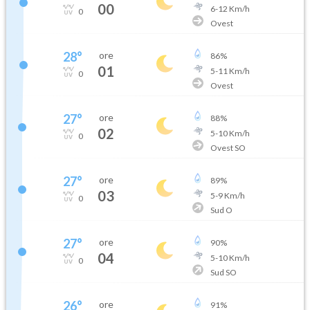
00
6
-
12
Km/h
0
Ovest
28
°
ore
86
%
01
5
-
11
Km/h
0
Ovest
27
°
ore
88
%
02
5
-
10
Km/h
0
Ovest SO
27
°
ore
89
%
03
5
-
9
Km/h
0
Sud O
27
°
ore
90
%
04
5
-
10
Km/h
0
Sud SO
26
°
ore
91
%