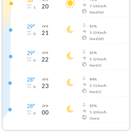
20
7
-
14
Km/h
1
Nord NO
29
°
ore
81
%
21
5
-
13
Km/h
0
Nord NO
29
°
ore
82
%
22
5
-
12
Km/h
0
Nord O
28
°
ore
84
%
23
5
-
11
Km/h
0
Nord O
28
°
ore
85
%
00
5
-
10
Km/h
0
Ovest