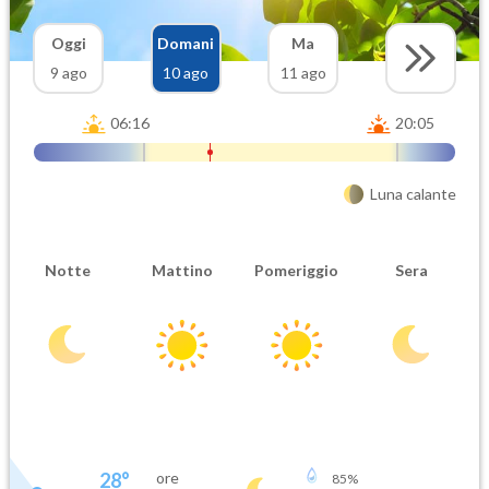
Oggi
Domani
Ma
9 ago
10 ago
11 ago
06:16
20:05
Luna calante
Notte
Mattino
Pomeriggio
Sera
28
°
ore
85
%