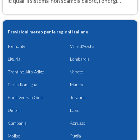
le quali 'il sistema' non scambia calore, l'energi...
Previsioni meteo per le regioni italiane
Piemonte
Valle d'Aosta
Liguria
Lombardia
Trentino Alto Adige
Veneto
Emilia Romagna
Marche
Friuli Venezia Giulia
Toscana
Umbria
Lazio
Campania
Abruzzo
Molise
Puglia