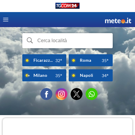
Ficarazz...
Roma
32°
35°
Milano
Napoli
35°
34°