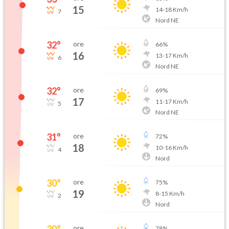
15
14
-
18
Km/h
7
Nord NE
32
°
ore
66
%
16
13
-
17
Km/h
6
Nord NE
32
°
ore
69
%
17
11
-
17
Km/h
5
Nord NE
31
°
ore
72
%
18
10
-
16
Km/h
4
Nord
30
°
ore
75
%
19
8
-
15
Km/h
2
Nord
30
°
ore
78
%