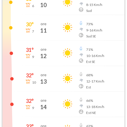
10
8
-
15
Km/h
6
Sud
30
°
ore
73
%
11
9
-
16
Km/h
7
Sud SE
31
°
ore
71
%
12
10
-
16
Km/h
9
Est SE
32
°
ore
68
%
13
12
-
17
Km/h
10
Est
32
°
ore
66
%
14
13
-
18
Km/h
9
Est NE
33
°
ore
63
%