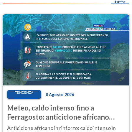
tutte
TENDENZA
8 Agosto 2026
Meteo, caldo intenso fino a
Ferragosto: anticiclone africano
ancora protagonista
Anticiclone africano in rinforzo: caldo intenso in