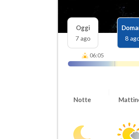
Oggi
Doma
7 ago
8 ag
06:05
Notte
Mattin