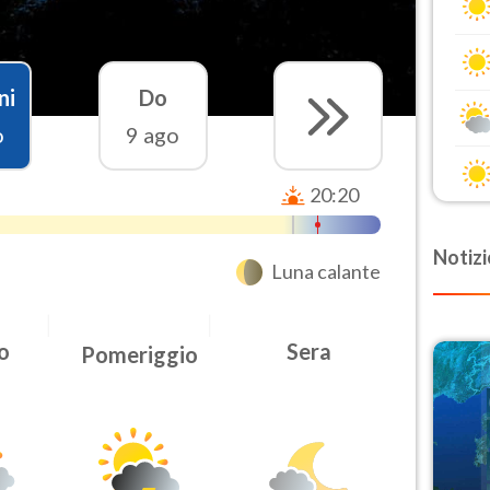
ni
Do
o
9 ago
20:20
Notizi
Luna calante
o
Sera
Pomeriggio