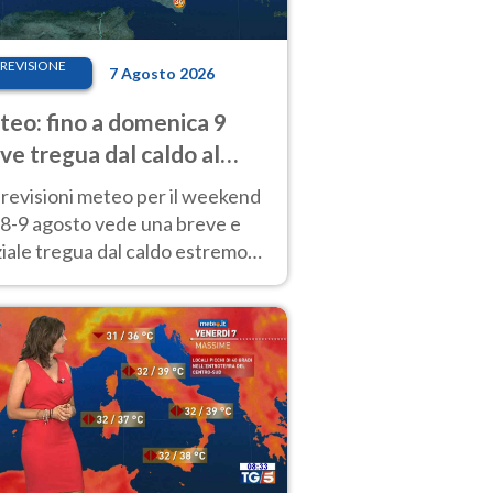
REVISIONE
7 Agosto 2026
eo: fino a domenica 9
ve tregua dal caldo al
d! Altrove calura e afa
revisioni meteo per il weekend
'8-9 agosto vede una breve e
iale tregua dal caldo estremo
Nord mentre altrove persistono
radi.