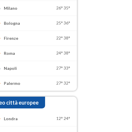
26°
35°
Milano
25°
36°
Bologna
22°
38°
Firenze
24°
38°
Roma
27°
33°
Napoli
27°
32°
Palermo
o città europee
12°
24°
Londra