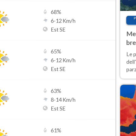
68
%
P
6
-
12
Km/h
Est SE
Met
bre
Nor
65
%
Le p
6
-
12
Km/h
dell
Est SE
parz
al 
40 g
63
%
8
-
14
Km/h
Est SE
61
%