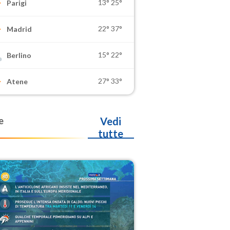
13°
25°
Parigi
22°
37°
Madrid
15°
22°
Berlino
27°
33°
Atene
e
Vedi
tutte