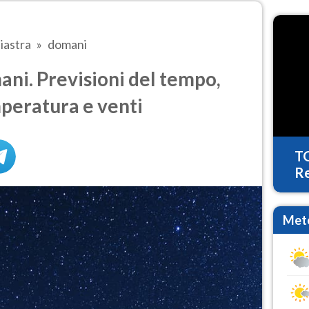
iastra
domani
ni. Previsioni del tempo,
mperatura e venti
T
Re
Mete