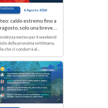
TENDENZA
6 Agosto 2026
eo: caldo estremo fino a
ragosto, solo una breve
sa. Ecco dove
tendenza meteo per il weekend
inizio della prossima settimana,
la che ci condurrà al
ragosto, vede ancora
perature molto elevate