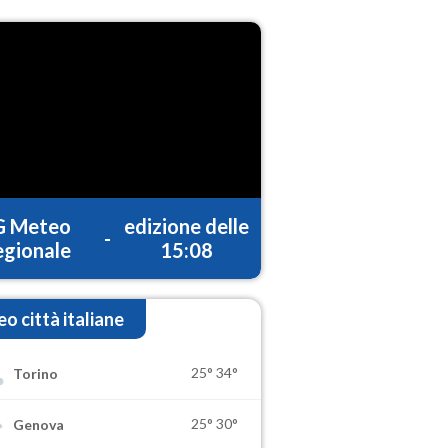
G Meteo
edizione delle
-
gionale
15:08
o città italiane
25°
34°
Torino
25°
30°
Genova