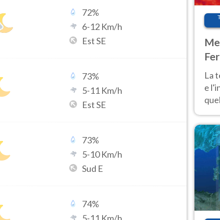
72
%
6
-
12
Km/h
Est SE
Met
Fer
pau
La 
73
%
e l'
5
-
11
Km/h
quel
Est SE
Fer
tem
73
%
5
-
10
Km/h
Sud E
74
%
5
-
11
Km/h