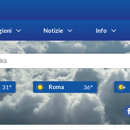
ioni
Notizie
Info
Roma
31°
36°