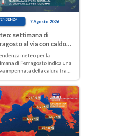
TENDENZA
7 Agosto 2026
eo: settimana di
ragosto al via con caldo
enso e qualche temporale
tendenza meteo per la
imana di Ferragosto indica una
a impennata della calura tra
 14 agosto, con nuovi rialzi
he al Nord.