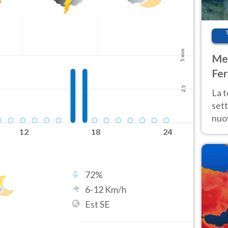
5 mm
Met
Fer
int
2.5
La 
sett
nuov
11 e
12
18
24
anc
72
%
6
-
12
Km/h
Est SE