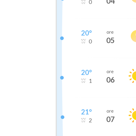
04
0
20
°
ore
05
0
20
°
ore
06
1
21
°
ore
07
2