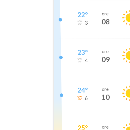
22
°
ore
08
3
23
°
ore
09
4
24
°
ore
10
6
25
°
ore