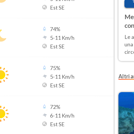
Est SE
Met
con
74
%
Le a
5
-
11
Km/h
una 
Est SE
cir
del 
gior
75
%
Fer
Altri a
5
-
11
Km/h
Est SE
72
%
6
-
11
Km/h
Est SE