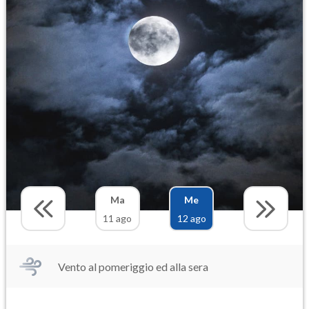
Ma
Me
11 ago
12 ago
Vento al pomeriggio ed alla sera