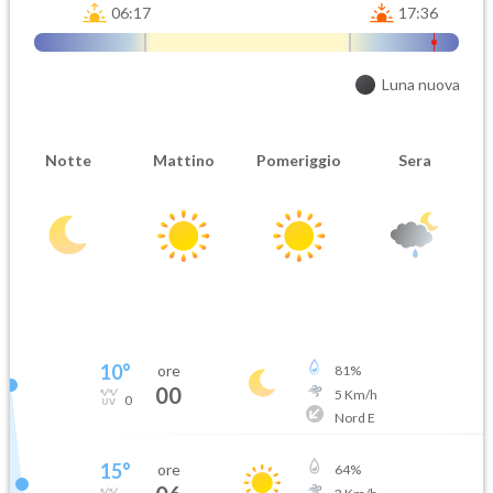
06:17
17:36
Luna nuova
Notte
Mattino
Pomeriggio
Sera
10
°
ore
81
%
00
5
Km/h
0
Nord E
15
°
ore
64
%