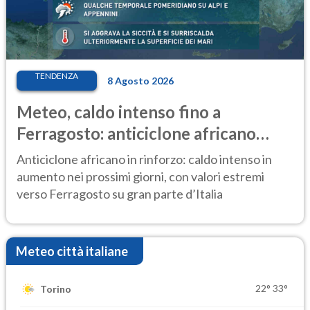
TENDENZA
8 Agosto 2026
Meteo, caldo intenso fino a
Ferragosto: anticiclone africano
ancora protagonista
Anticiclone africano in rinforzo: caldo intenso in
aumento nei prossimi giorni, con valori estremi
verso Ferragosto su gran parte d’Italia
Meteo città italiane
22°
33°
Torino