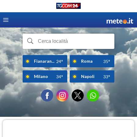
Fianaran...
Roma
24°
35°
Milano
Napoli
34°
33°