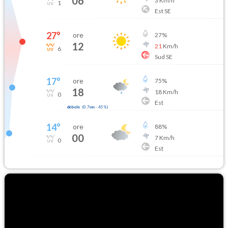
06
3
Km/h
1
Est SE
27
°
ore
27
%
12
21
Km/h
6
Sud SE
17
°
ore
75
%
18
18
Km/h
0
Est
debole
(
0.7mm
-
45
%)
14
°
ore
88
%
00
7
Km/h
0
Est