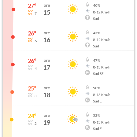
27
°
ore
40
%
15
8
-
12
Km/h
7
Sud
26
°
ore
43
%
16
8
-
12
Km/h
6
Sud
26
°
ore
47
%
17
8
-
13
Km/h
4
Sud SE
25
°
ore
50
%
18
8
-
13
Km/h
3
Sud E
24
°
ore
53
%
19
8
-
13
Km/h
2
Sud E