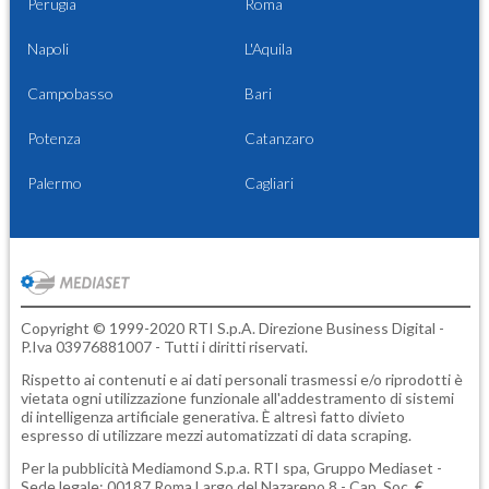
Perugia
Roma
Napoli
L'Aquila
Campobasso
Bari
Potenza
Catanzaro
Palermo
Cagliari
Copyright © 1999-2020 RTI S.p.A. Direzione Business Digital -
P.Iva 03976881007 - Tutti i diritti riservati.
Rispetto ai contenuti e ai dati personali trasmessi e/o riprodotti è
vietata ogni utilizzazione funzionale all'addestramento di sistemi
di intelligenza artificiale generativa. È altresì fatto divieto
espresso di utilizzare mezzi automatizzati di data scraping.
Per la pubblicità
Mediamond S.p.a.
RTI spa, Gruppo Mediaset -
Sede legale: 00187 Roma Largo del Nazareno 8 - Cap. Soc. €