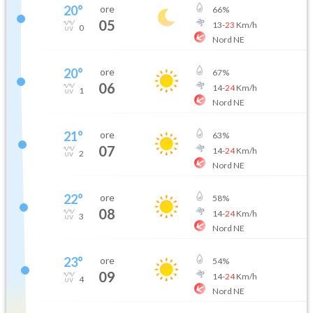
20
°
ore
66
%
05
13
-
23
Km/h
0
Nord NE
20
°
ore
67
%
06
14
-
24
Km/h
1
Nord NE
21
°
ore
63
%
07
14
-
24
Km/h
2
Nord NE
22
°
ore
58
%
08
14
-
24
Km/h
3
Nord NE
23
°
ore
54
%
09
14
-
24
Km/h
4
Nord NE