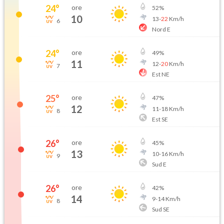
24
°
ore
52
%
10
13
-
22
Km/h
6
Nord E
24
°
ore
49
%
11
12
-
20
Km/h
7
Est NE
25
°
ore
47
%
12
11
-
18
Km/h
8
Est SE
26
°
ore
45
%
13
10
-
16
Km/h
9
Sud E
26
°
ore
42
%
14
9
-
14
Km/h
8
Sud SE