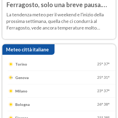
Ferragosto, solo una breve pausa.
Ecco dove
La tendenza meteo per il weekend e l'inizio della
prossima settimana, quella che ci condurrà al
Ferragosto, vede ancora temperature molto
elevate
Meteo città italiane
25°
37°
Torino
25°
31°
Genova
23°
37°
Milano
26°
38°
Bologna
21°
38°
Firenze