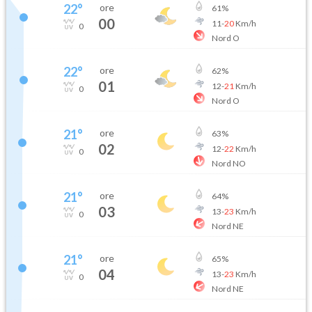
22
°
ore
61
%
00
11
-
20
Km/h
0
Nord O
22
°
ore
62
%
01
12
-
21
Km/h
0
Nord O
21
°
ore
63
%
02
12
-
22
Km/h
0
Nord NO
21
°
ore
64
%
03
13
-
23
Km/h
0
Nord NE
21
°
ore
65
%
04
13
-
23
Km/h
0
Nord NE