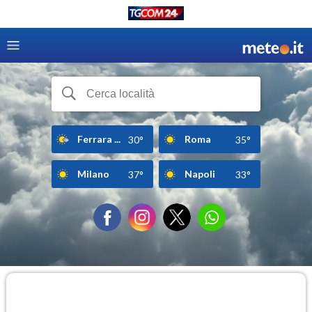
Ferrara ...
Roma
30°
35°
Milano
Napoli
37°
33°