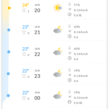
24
°
ore
57
%
20
8
-
13
Km/h
1
Est SE
23
°
ore
60
%
21
8
-
14
Km/h
0
Est
23
°
ore
60
%
22
8
-
14
Km/h
0
Est
22
°
ore
59
%
23
8
-
14
Km/h
0
Est
22
°
ore
59
%
00
8
-
13
Km/h
0
Est NE