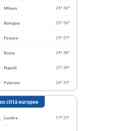
24°
36°
Milano
23°
36°
Bologna
23°
37°
Firenze
24°
38°
Roma
25°
36°
Napoli
26°
33°
Palermo
o città europee
17°
25°
Londra