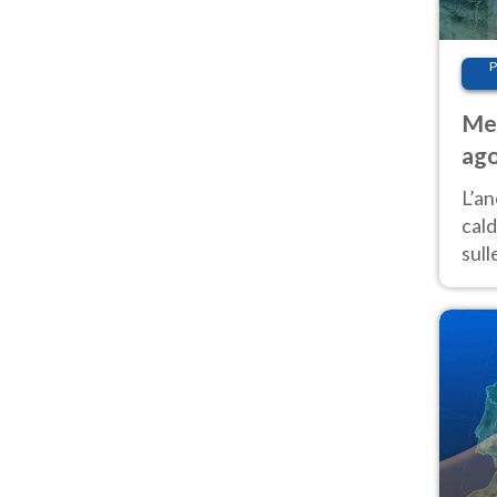
P
Met
ago
L’a
cald
sul
supe
cond