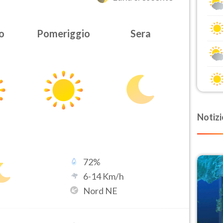
o
Pomeriggio
Sera
Notizi
72
%
6
-
14
Km/h
Nord NE