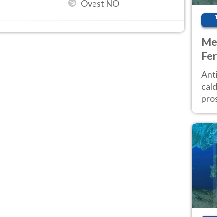
Ovest NO
Met
Fer
afr
Anti
pro
cald
pros
ver
d’It