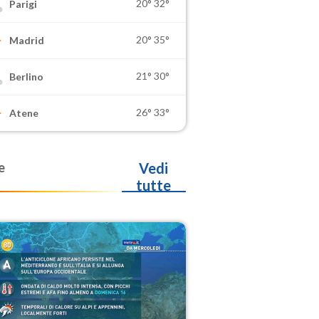
20°
32°
Parigi
20°
35°
Madrid
21°
30°
Berlino
26°
33°
Atene
e
Vedi
tutte