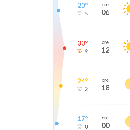
20
°
ore
06
5
30
°
ore
12
9
24
°
ore
18
2
17
°
ore
00
0