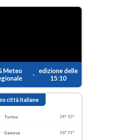
G Meteo
edizione delle
-
gionale
15:10
o città italiane
24°
35°
Torino
26°
31°
Genova