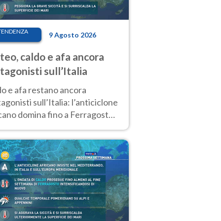
TENDENZA
9 Agosto 2026
eo, caldo e afa ancora
tagonisti sull’Italia
do e afa restano ancora
agonisti sull’Italia: l’anticiclone
cano domina fino a Ferragosto,
potrebbe arrivare un primo
biamento