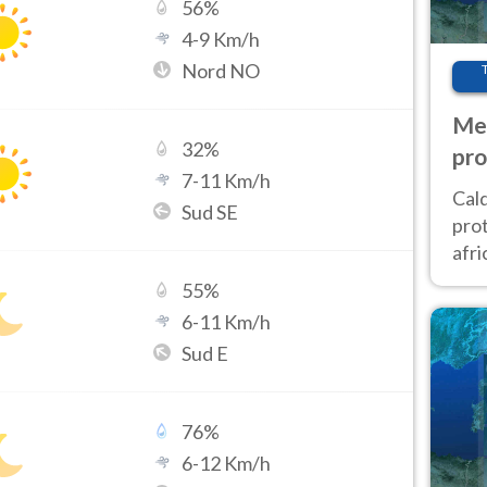
56
%
4
-
9
Km/h
Nord NO
Met
32
%
pro
7
-
11
Km/h
Cal
Sud SE
prot
afri
poi 
55
%
cam
6
-
11
Km/h
Sud E
76
%
6
-
12
Km/h