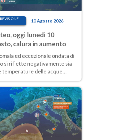
REVISIONE
10 Agosto 2026
eo, oggi lunedì 10
sto, calura in aumento
nomala ed eccezionale ondata di
o si riflette negativamente sia
le temperature delle acque
rficiali dei nostri mari, sia sulla
izione critica dei ghiacciai