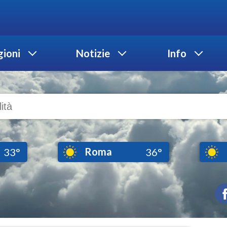
ioni
Notizie
Info
Roma
33°
36°