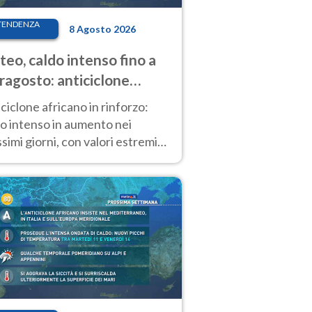
TENDENZA
8 Agosto 2026
eo, caldo intenso fino a
ragosto: anticiclone
icano ancora
ciclone africano in rinforzo:
tagonista
o intenso in aumento nei
simi giorni, con valori estremi
so Ferragosto su gran parte
alia