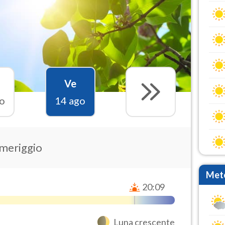
Ve
o
14 ago
omeriggio
Mete
20:09
Luna crescente