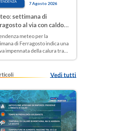
TENDENZA
7 Agosto 2026
eo: settimana di
ragosto al via con caldo
enso e qualche temporale
tendenza meteo per la
imana di Ferragosto indica una
a impennata della calura tra
 14 agosto, con nuovi rialzi
he al Nord.
rticoli
Vedi tutti