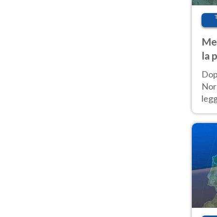
Met
la 
Dop
Nord
leg
nuov
afr