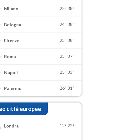
25°
38°
Milano
24°
38°
Bologna
23°
38°
Firenze
25°
37°
Roma
25°
33°
Napoli
26°
31°
Palermo
o città europee
12°
22°
Londra