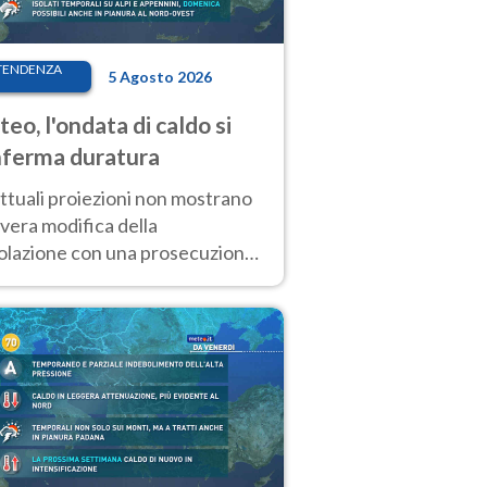
TENDENZA
5 Agosto 2026
eo, l'ondata di caldo si
ferma duratura
ttuali proiezioni non mostrano
vera modifica della
colazione con una prosecuzione
caldo fuori scala per molti
ni, compresa la settimana di
ragosto