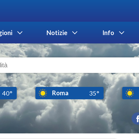
ioni
Notizie
Info
Roma
40°
35°