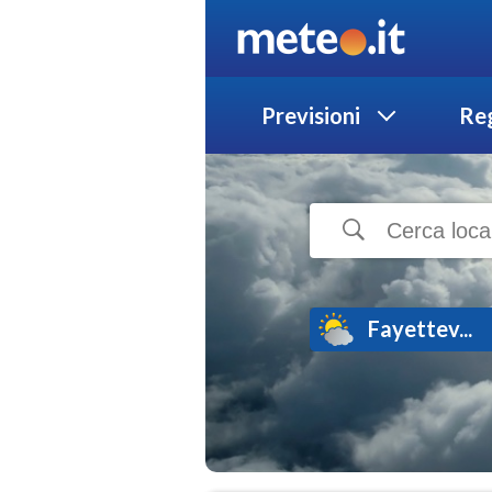
Previsioni
Reg
Fayettev...