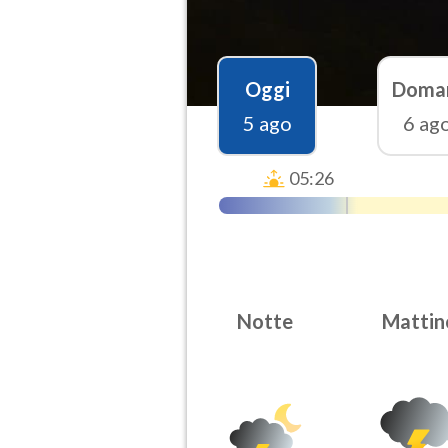
Oggi
Doma
5 ago
6 ag
05:26
Notte
Mattin