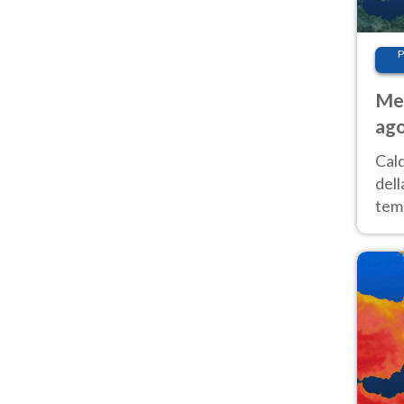
P
Met
ago
ai 
Cal
dell
temp
inte
tre