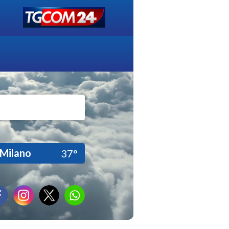
Milano
37°