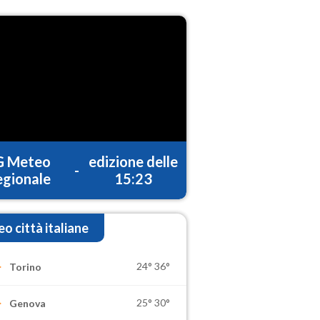
G Meteo
edizione delle
-
gionale
15:23
o città italiane
24°
36°
Torino
25°
30°
Genova