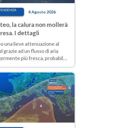
TENDENZA
4 Agosto 2026
eo, la calura non mollerà
presa. I dettagli
o una lieve attenuazione al
 grazie ad un flusso di aria
germente più fresca, probabile
o rinforzo dell’anticiclone
icano entro Ferragosto