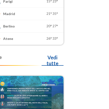
15°
23°
Parigi
21°
35°
Madrid
20°
27°
Berlino
26°
33°
Atene
e
Vedi
tutte