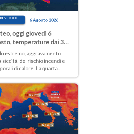
REVISIONE
6 Agosto 2026
eo, oggi giovedì 6
sto, temperature dai 33
40 gradi
do estremo, aggravamento
a siccità, del rischio incendi e
orali di calore. La quarta
nsa ondata di calore non dà
gua e durerà fino Ferragosto