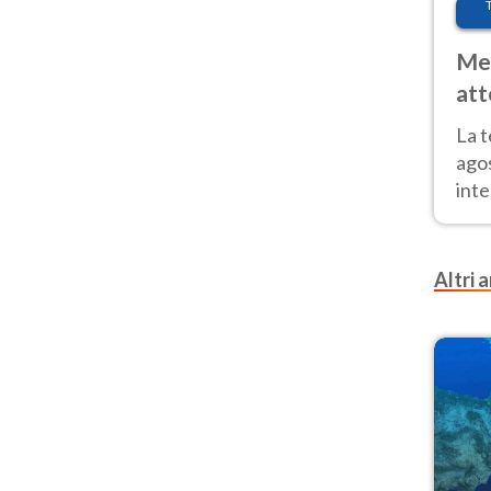
Met
att
Nor
La 
ago
inte
parz
e il
Altri a