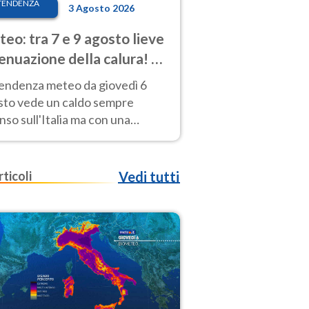
TENDENZA
3 Agosto 2026
eo: tra 7 e 9 agosto lieve
enuazione della calura! Al
d rischio temporali
tendenza meteo da giovedì 6
sto vede un caldo sempre
nso sull'Italia ma con una
iale e lieve attenuazione tra il 7
 9 agosto.
rticoli
Vedi tutti