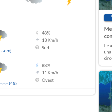
Met
48
%
con
13
Km/h
Le a
Sud
m
-
45
%)
una 
cir
del 
88
%
gior
11
Km/h
Fer
Ovest
7mm
-
94
%)