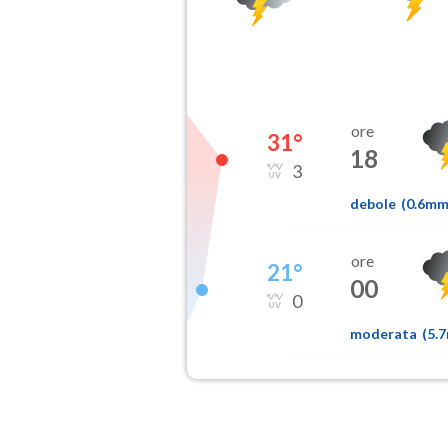
ore
31
°
18
3
debole
(
0.6m
ore
21
°
00
0
moderata
(
5.