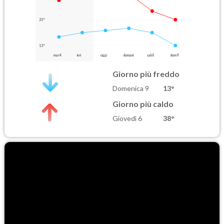
25°
13°
mar 4
ieri
oggi
domani
sab 8
dom 9
Giorno più freddo
Domenica 9
13°
Giorno più caldo
Giovedì 6
38°