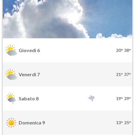
Giovedì 6
20°
38°
Venerdì 7
21°
37°
Sabato 8
19°
29°
Domenica 9
13°
25°