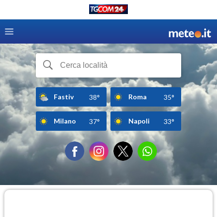
Fastiv
Roma
38°
35°
Milano
Napoli
37°
33°