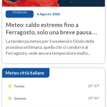
TENDENZA
6 Agosto 2026
Meteo: caldo estremo fino a
Ferragosto, solo una breve pausa.
Ecco dove
La tendenza meteo per il weekend e l'inizio della
prossima settimana, quella che ci condurrà al
Ferragosto, vede ancora temperature molto
elevate
Meteo città italiane
25°
37°
Torino
25°
31°
Genova