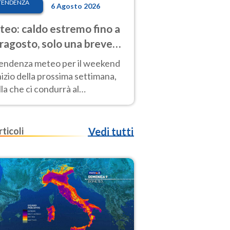
TENDENZA
6 Agosto 2026
eo: caldo estremo fino a
ragosto, solo una breve
sa. Ecco dove
tendenza meteo per il weekend
inizio della prossima settimana,
la che ci condurrà al
ragosto, vede ancora
perature molto elevate
rticoli
Vedi tutti