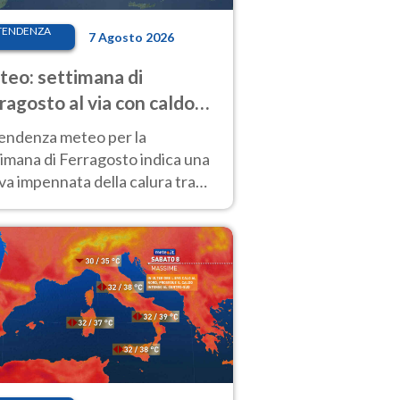
TENDENZA
7 Agosto 2026
eo: settimana di
ragosto al via con caldo
enso e qualche temporale
tendenza meteo per la
imana di Ferragosto indica una
a impennata della calura tra
 14 agosto, con nuovi rialzi
he al Nord.