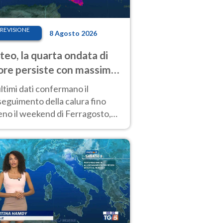
REVISIONE
8 Agosto 2026
eo, la quarta ondata di
ore persiste con massime
pre molto elevate
ultimi dati confermano il
eguimento della calura fino
eno il weekend di Ferragosto,
 tendenza a una nuova
nsificazione prossima
timana