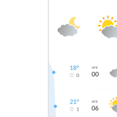
18
°
ore
00
0
21
°
ore
06
1