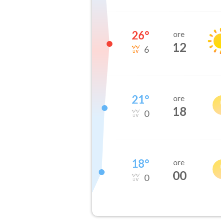
26
°
ore
12
6
21
°
ore
18
0
18
°
ore
00
0