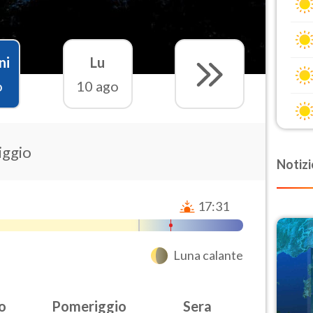
ni
Lu
o
10 ago
iggio
Notizi
17:31
Luna calante
o
Pomeriggio
Sera