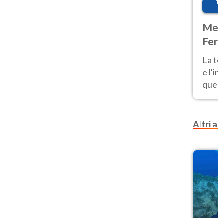
Met
Fer
pau
La 
e l'
quel
Fer
tem
Altri a