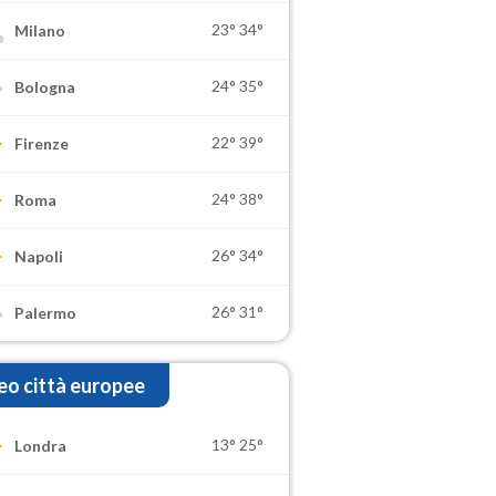
23°
34°
Milano
24°
35°
Bologna
22°
39°
Firenze
24°
38°
Roma
26°
34°
Napoli
26°
31°
Palermo
o città europee
13°
25°
Londra