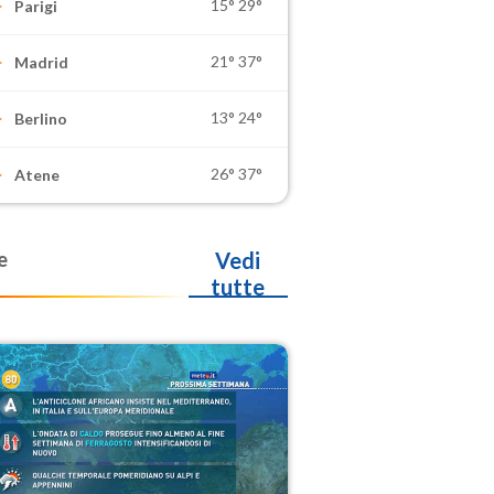
15°
29°
Parigi
21°
37°
Madrid
13°
24°
Berlino
26°
37°
Atene
e
Vedi
tutte