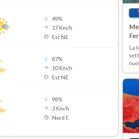
49
%
Met
17
Km/h
Fer
Est NE
int
La 
sett
87
%
nuov
10
Km/h
11 e
Est NE
anc
98
%
3
Km/h
Nord E