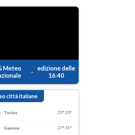
G Meteo
edizione delle
-
zionale
16:40
o città italiane
22°
33°
Torino
27°
31°
Genova