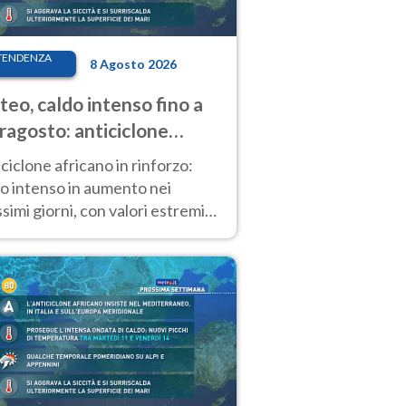
TENDENZA
8 Agosto 2026
eo, caldo intenso fino a
ragosto: anticiclone
icano ancora
ciclone africano in rinforzo:
tagonista
o intenso in aumento nei
simi giorni, con valori estremi
so Ferragosto su gran parte
alia