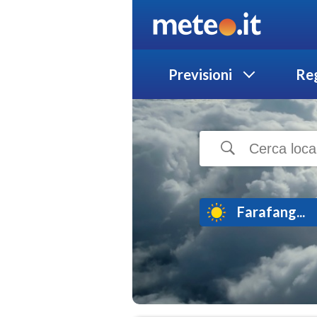
Previsioni
Reg
Farafang...