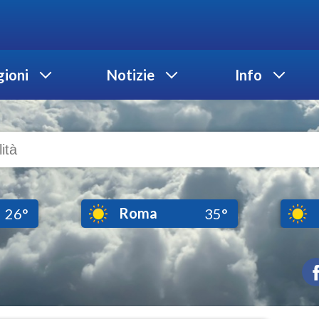
ioni
Notizie
Info
Roma
26°
35°