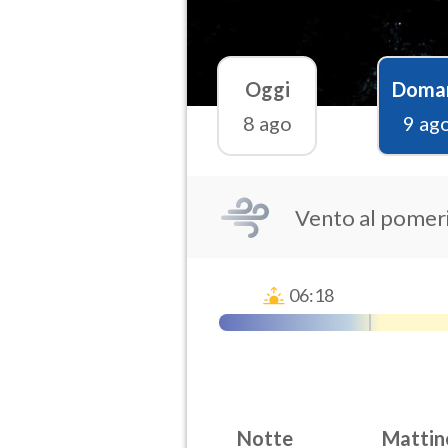
Oggi
Doma
8 ago
9 ag
Vento al pomer
06:18
Notte
Mattin