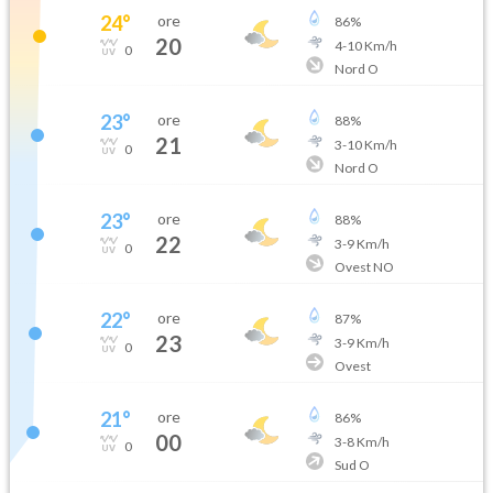
24
°
ore
86
%
20
4
-
10
Km/h
0
Nord O
23
°
ore
88
%
21
3
-
10
Km/h
0
Nord O
23
°
ore
88
%
22
3
-
9
Km/h
0
Ovest NO
22
°
ore
87
%
23
3
-
9
Km/h
0
Ovest
21
°
ore
86
%
00
3
-
8
Km/h
0
Sud O