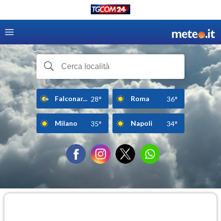
Falconar...
Roma
28°
36°
Milano
Napoli
35°
34°