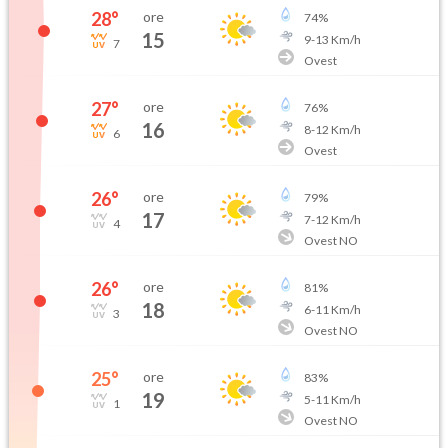
28
°
ore
74
%
15
9
-
13
Km/h
7
Ovest
27
°
ore
76
%
16
8
-
12
Km/h
6
Ovest
26
°
ore
79
%
17
7
-
12
Km/h
4
Ovest NO
26
°
ore
81
%
18
6
-
11
Km/h
3
Ovest NO
25
°
ore
83
%
19
5
-
11
Km/h
1
Ovest NO