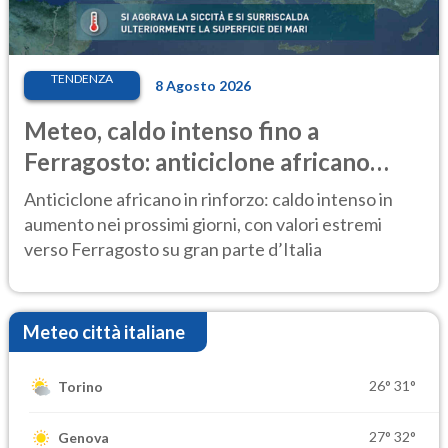
TENDENZA
8 Agosto 2026
Meteo, caldo intenso fino a
Ferragosto: anticiclone africano
ancora protagonista
Anticiclone africano in rinforzo: caldo intenso in
aumento nei prossimi giorni, con valori estremi
verso Ferragosto su gran parte d’Italia
Meteo città italiane
26°
31°
Torino
27°
32°
Genova