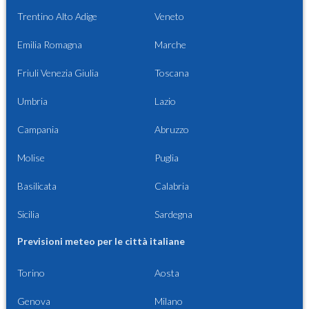
Trentino Alto Adige
Veneto
Emilia Romagna
Marche
Friuli Venezia Giulia
Toscana
Umbria
Lazio
Campania
Abruzzo
Molise
Puglia
Basilicata
Calabria
Sicilia
Sardegna
Previsioni meteo per le città italiane
Torino
Aosta
Genova
Milano