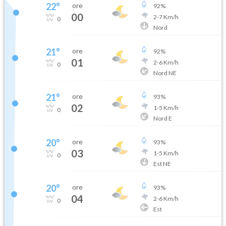
22
°
ore
92
%
00
2
-
7
Km/h
0
Nord
21
°
ore
92
%
01
2
-
6
Km/h
0
Nord NE
21
°
ore
93
%
02
1
-
5
Km/h
0
Nord E
20
°
ore
93
%
03
1
-
5
Km/h
0
Est NE
20
°
ore
93
%
04
2
-
6
Km/h
0
Est