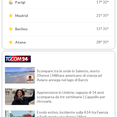
17°
32°
Parigi
21°
35°
Madrid
15°
31°
Berlino
28°
35°
Atene
Scompare tra le onde in Salento, morto
19enne | Militare americano di stanza ad
Aviano annega nel lago di Barcis
Apprensione in Umbria: ragazza di 14 anni
scomparsa da tre settimane | L'appello per
ritrovarla
Esodo estivo, incidente sulla A14 tra Faenza
e Forlì: morta una donna | Maxi