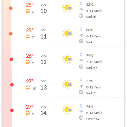
25
°
ore
82
%
10
5
-
11
Km/h
6
Sud SE
25
°
ore
80
%
11
6
-
12
Km/h
7
Sud
26
°
ore
79
%
12
7
-
12
Km/h
9
Sud SO
27
°
ore
77
%
13
8
-
12
Km/h
10
Sud O
27
°
ore
76
%
14
8
-
13
Km/h
9
Ovest SO