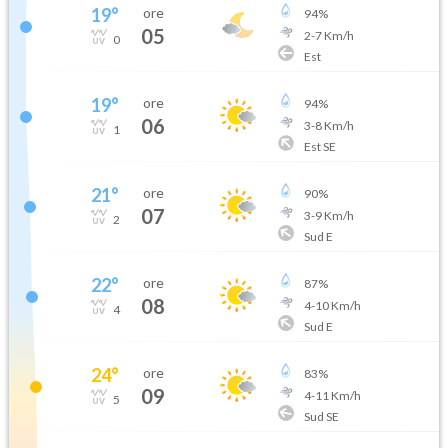
19
°
ore
94
%
05
2
-
7
Km/h
0
Est
19
°
ore
94
%
06
3
-
8
Km/h
1
Est SE
21
°
ore
90
%
07
3
-
9
Km/h
2
Sud E
22
°
ore
87
%
08
4
-
10
Km/h
4
Sud E
24
°
ore
83
%
09
4
-
11
Km/h
5
Sud SE