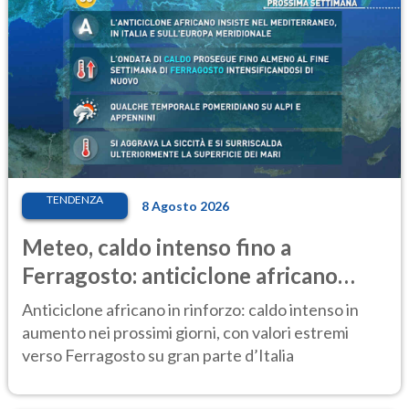
TENDENZA
8 Agosto 2026
Meteo, caldo intenso fino a
Ferragosto: anticiclone africano
ancora protagonista
Anticiclone africano in rinforzo: caldo intenso in
aumento nei prossimi giorni, con valori estremi
verso Ferragosto su gran parte d’Italia