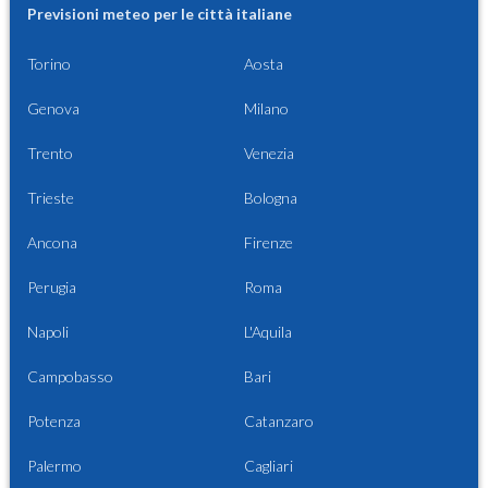
Previsioni meteo per le città italiane
Torino
Aosta
Genova
Milano
Trento
Venezia
Trieste
Bologna
Ancona
Firenze
Perugia
Roma
Napoli
L'Aquila
Campobasso
Bari
Potenza
Catanzaro
Palermo
Cagliari