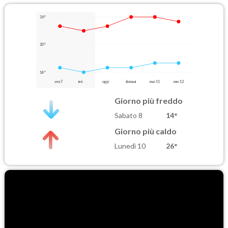
26°
20°
14°
ven 7
ieri
oggi
domani
mar 11
mer 12
Giorno più freddo
Sabato 8
14°
Giorno più caldo
Lunedì 10
26°