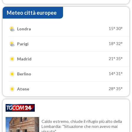
Meteo città europee
15°
30°
Londra
18°
32°
Parigi
21°
35°
Madrid
14°
31°
Berlino
28°
35°
Atene
Caldo estremo, chiude il rifugio più alto della
Lombardia: "Situazione che non avevo mai
vissuto"