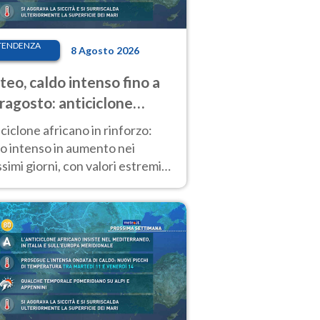
TENDENZA
8 Agosto 2026
eo, caldo intenso fino a
ragosto: anticiclone
icano ancora
ciclone africano in rinforzo:
tagonista
o intenso in aumento nei
simi giorni, con valori estremi
so Ferragosto su gran parte
alia.