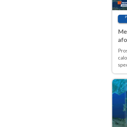
P
Met
afo
tem
Pro
cal
spec
Sud.
are