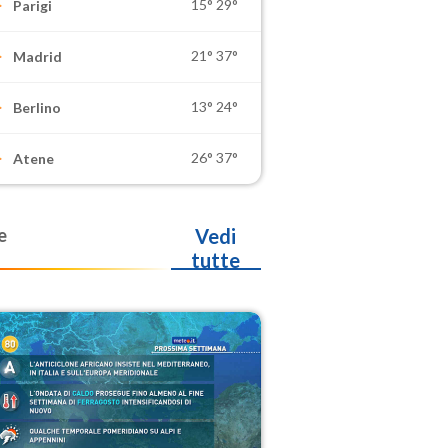
15°
29°
Parigi
21°
37°
Madrid
13°
24°
Berlino
26°
37°
Atene
e
Vedi
tutte