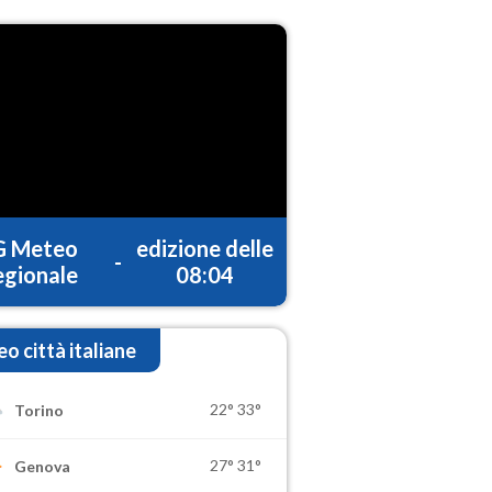
G Meteo
edizione delle
-
gionale
08:04
o città italiane
22°
33°
Torino
27°
31°
Genova