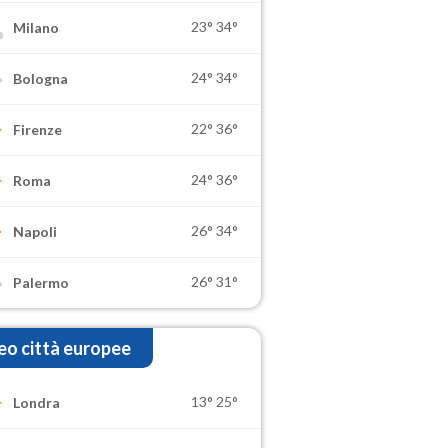
23°
34°
Milano
24°
34°
Bologna
22°
36°
Firenze
24°
36°
Roma
26°
34°
Napoli
26°
31°
Palermo
o città europee
13°
25°
Londra