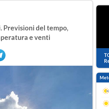
 Previsioni del tempo,
mperatura e venti
T
Re
Mete