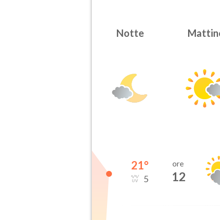
Notte
Mattin
21
°
ore
12
5