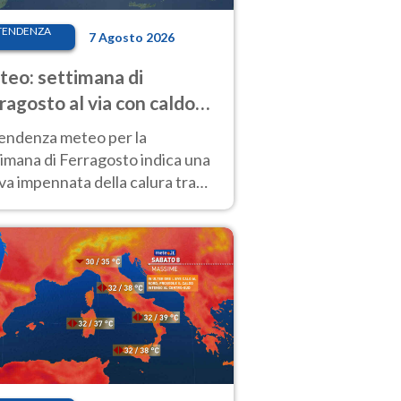
TENDENZA
7 Agosto 2026
eo: settimana di
ragosto al via con caldo
enso e qualche temporale
tendenza meteo per la
imana di Ferragosto indica una
a impennata della calura tra
 14 agosto, con nuovi rialzi
he al Nord.