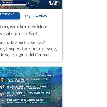
REVISIONE
8 Agosto 2026
eo, weekend caldo e
so al Centro-Sud,
porali sui rilievi
segue la quarta ondata di
ore, temperature molto elevate,
ie sulle regioni del Centro-
 Nuovi temporali di calore sulle
e montuose