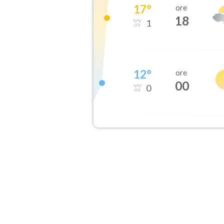
17
°
ore
18
1
12
°
ore
00
0