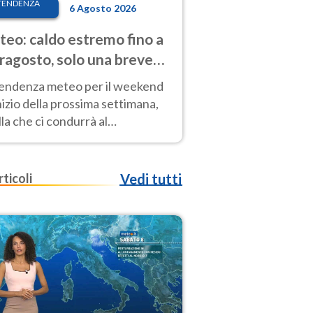
TENDENZA
6 Agosto 2026
eo: caldo estremo fino a
ragosto, solo una breve
sa. Ecco dove
tendenza meteo per il weekend
inizio della prossima settimana,
la che ci condurrà al
ragosto, vede ancora
perature molto elevate
rticoli
Vedi tutti