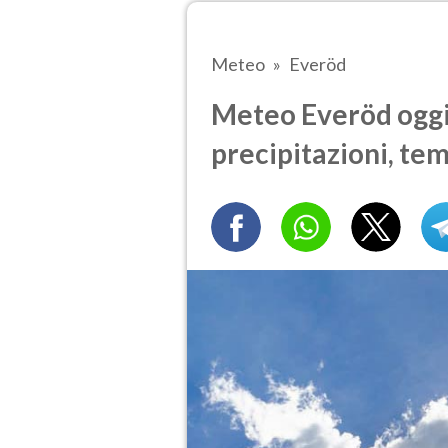
Meteo
Everöd
Meteo Everöd oggi.
precipitazioni, te