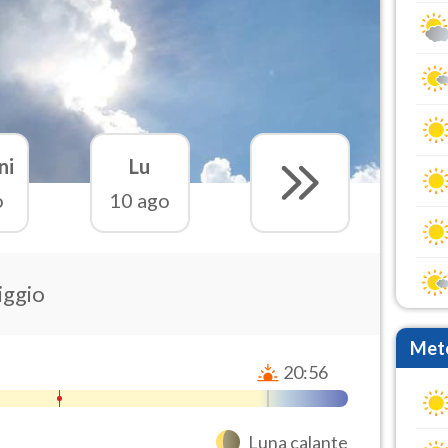
ni
Lu
o
10 ago
iggio
Mete
20:56
Luna calante