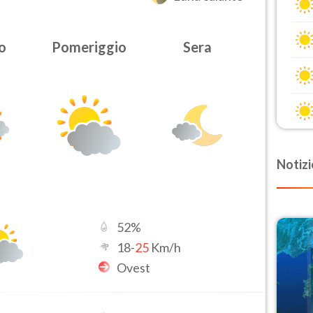
o
Pomeriggio
Sera
Notizi
52
%
18
-
25
Km/h
Ovest