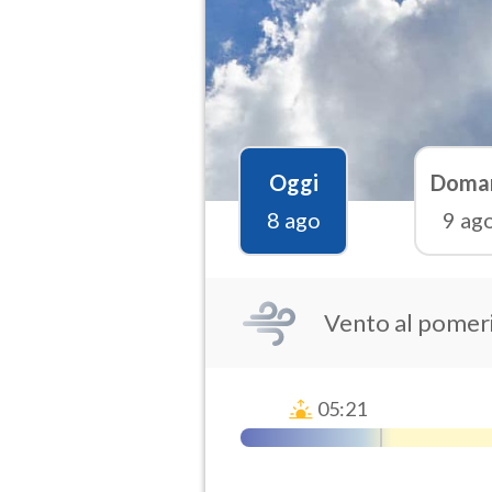
Oggi
Doma
8 ago
9 ag
Vento al pomer
05:21