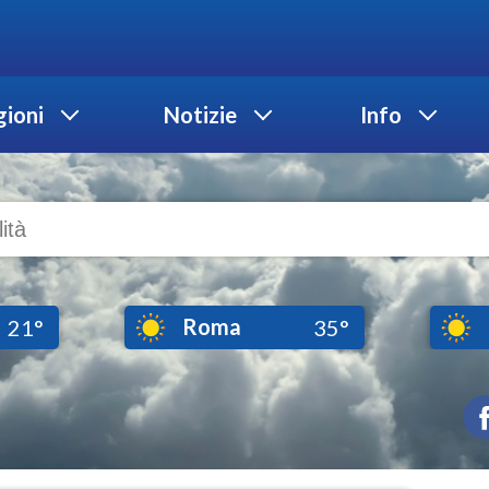
ioni
Notizie
Info
Roma
21°
35°