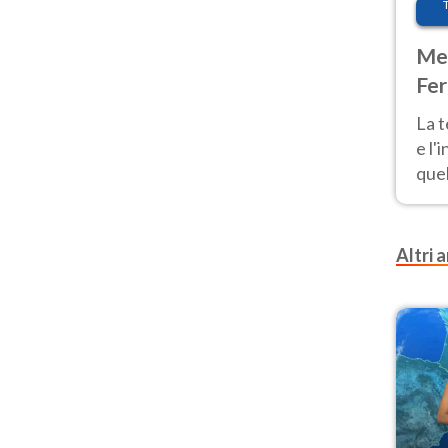
Met
Fer
pau
La 
e l'
quel
Fer
tem
Altri a