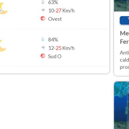
63
%
10
-
27
Km/h
Ovest
Met
84
%
Fer
12
-
25
Km/h
afr
Anti
Sud O
pro
cald
pros
ver
d’It