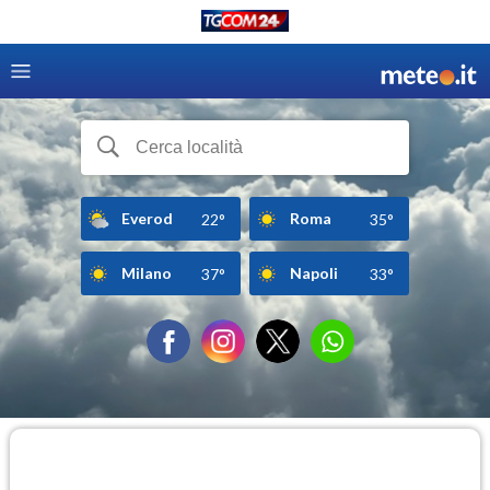
Everod
Roma
22°
35°
Milano
Napoli
37°
33°