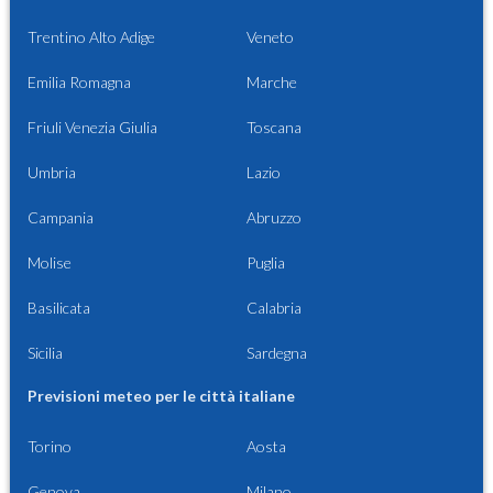
Trentino Alto Adige
Veneto
Emilia Romagna
Marche
Friuli Venezia Giulia
Toscana
Umbria
Lazio
Campania
Abruzzo
Molise
Puglia
Basilicata
Calabria
Sicilia
Sardegna
Previsioni meteo per le città italiane
Torino
Aosta
Genova
Milano