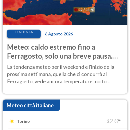
TENDENZA
6 Agosto 2026
Meteo: caldo estremo fino a
Ferragosto, solo una breve pausa.
Ecco dove
La tendenza meteo per il weekend e l'inizio della
prossima settimana, quella che ci condurrà al
Ferragosto, vede ancora temperature molto
elevate
Meteo città italiane
25°
37°
Torino