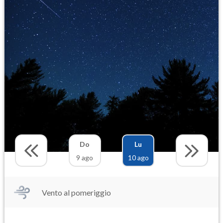
Do
Lu
9 ago
10 ago
Vento al pomeriggio