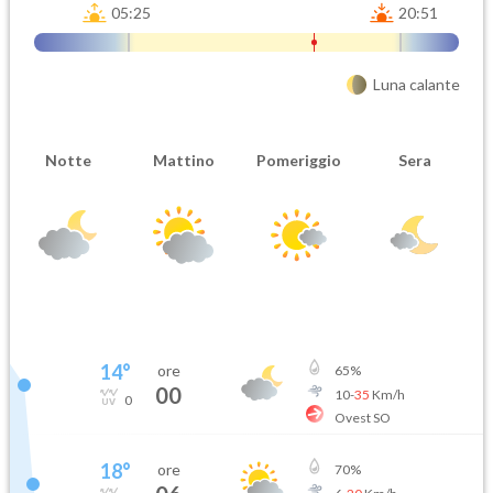
05:25
20:51
Luna calante
Notte
Mattino
Pomeriggio
Sera
14
°
ore
65
%
00
10
-
35
Km/h
0
Ovest SO
18
°
ore
70
%