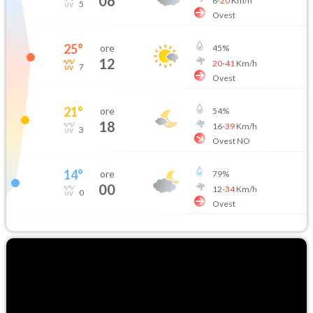
06
6
-
20
Km/h
5
Ovest
25
°
ore
45
%
12
20
-
41
Km/h
7
Ovest
21
°
ore
54
%
18
16
-
39
Km/h
3
Ovest NO
14
°
ore
79
%
00
12
-
34
Km/h
0
Ovest