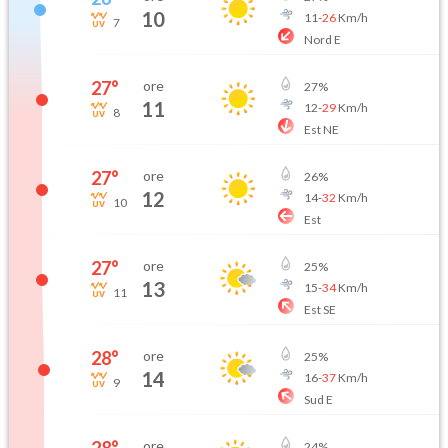
10
11
-
26
Km/h
7
Nord E
27
°
ore
27
%
11
12
-
29
Km/h
8
Est NE
27
°
ore
26
%
12
14
-
32
Km/h
10
Est
27
°
ore
25
%
13
15
-
34
Km/h
11
Est SE
28
°
ore
25
%
14
16
-
37
Km/h
9
Sud E
28
°
ore
24
%