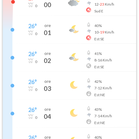
00
12
-
23
Km/h
0
Sud E
26
°
ore
40
%
01
10
-
19
Km/h
0
Est SE
26
°
ore
41
%
02
8
-
16
Km/h
0
Est SE
26
°
ore
42
%
03
7
-
12
Km/h
0
Est NE
26
°
ore
43
%
04
7
-
14
Km/h
0
Est NE
26
°
ore
40
%