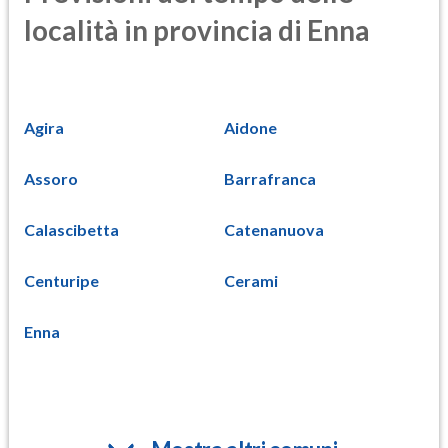
località in provincia di Enna
Agira
Aidone
Assoro
Barrafranca
Calascibetta
Catenanuova
Centuripe
Cerami
Enna