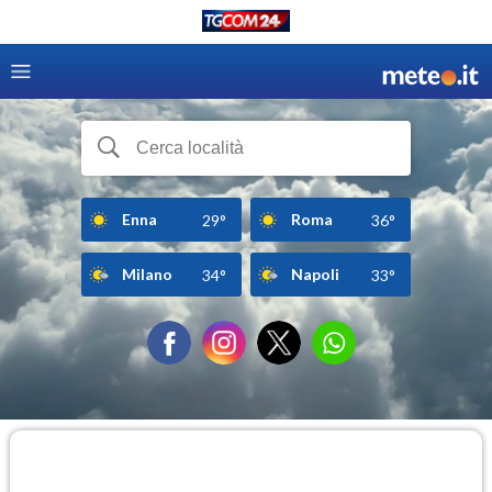
Enna
Roma
29°
36°
Milano
Napoli
34°
33°