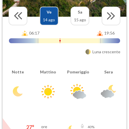
Ve
Sa
14 ago
15 ago
06:17
19:56
Luna crescente
Notte
Mattino
Pomeriggio
Sera
27
°
ore
40
%