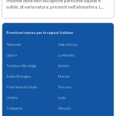
Insieme delle microscopiche particelle liquide e
solide, di varia natura, presenti nell'atmosfera. L...
Previsioni meteo per le regioni italiane
Piemonte
Valle d'Aosta
Liguria
Lombardia
Trentino Alto Adige
Veneto
Emilia Romagna
Marche
Friuli Venezia Giulia
Toscana
Umbria
Lazio
Campania
Abruzzo