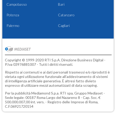
Campobasso
Bari
Potenza
Catanzaro
Palermo
Cagliari
Copyright © 1999-2020 RTI S.p.A. Direzione Business Digital -
P.Iva 03976881007 - Tutti i diritti riservati.
Rispetto ai contenuti e ai dati personali trasmessi e/o riprodotti è
vietata ogni utilizzazione funzionale all'addestramento di sistemi
di intelligenza artificiale generativa. È altresì fatto divieto
espresso di utilizzare mezzi automatizzati di data scraping.
Per la pubblicità
Mediamond S.p.a.
RTI spa, Gruppo Mediaset -
Sede legale: 00187 Roma Largo del Nazareno 8 - Cap. Soc. €
500.000.007,00 int. vers. - Registro delle Imprese di Roma,
C.F.06921720154