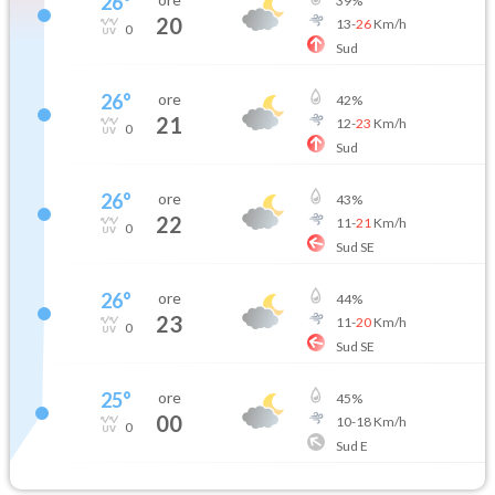
26
°
39
%
20
13
-
26
Km/h
0
Sud
26
°
ore
42
%
21
12
-
23
Km/h
0
Sud
26
°
ore
43
%
22
11
-
21
Km/h
0
Sud SE
26
°
ore
44
%
23
11
-
20
Km/h
0
Sud SE
25
°
ore
45
%
00
10
-
18
Km/h
0
Sud E