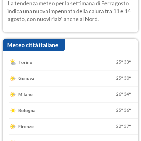
temporale
La tendenza meteo per la settimana di Ferragosto
indica una nuova impennata della calura tra 11 e 14
agosto, con nuovi rialzi anche al Nord.
Meteo città italiane
25°
33°
Torino
25°
30°
Genova
26°
34°
Milano
25°
36°
Bologna
22°
37°
Firenze