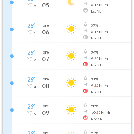
05
8
-
16
Km/h
0
Est NE
26
°
ore
37
%
06
8
-
18
Km/h
1
Nord E
26
°
ore
34
%
07
9
-
20
Km/h
2
Nord E
26
°
ore
31
%
08
9
-
22
Km/h
4
Nord E
26
°
ore
28
%
09
10
-
23
Km/h
5
Nord NE
26
°
ore
27
%