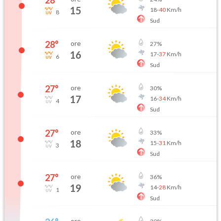
15
18
-
40
Km/h
8
Sud
28
°
ore
27
%
16
17
-
37
Km/h
6
Sud
27
°
ore
30
%
17
16
-
34
Km/h
4
Sud
27
°
ore
33
%
18
15
-
31
Km/h
3
Sud
27
°
ore
36
%
19
14
-
28
Km/h
1
Sud
ore