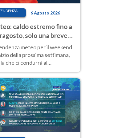
TENDENZA
6 Agosto 2026
eo: caldo estremo fino a
ragosto, solo una breve
sa. Ecco dove
tendenza meteo per il weekend
inizio della prossima settimana,
la che ci condurrà al
ragosto, vede ancora
perature molto elevate