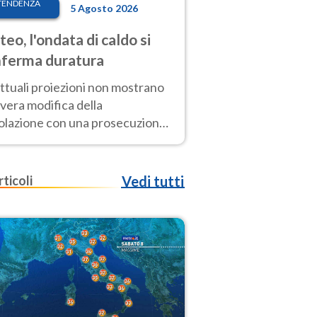
TENDENZA
5 Agosto 2026
eo, l'ondata di caldo si
ferma duratura
ttuali proiezioni non mostrano
vera modifica della
colazione con una prosecuzione
caldo fuori scala per molti
ni, compresa la settimana di
ragosto
rticoli
Vedi tutti