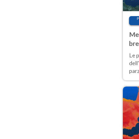
P
Met
bre
Nor
Le p
dell
parz
al 
40 g