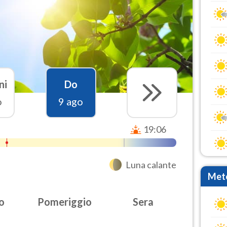
ni
Do
o
9 ago
19:06
Luna calante
Mete
o
Pomeriggio
Sera