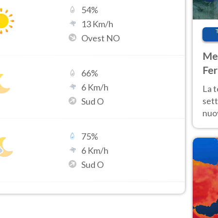
54
%
13
Km/h
Ovest NO
Met
Fer
66
%
int
6
Km/h
La 
sett
Sud O
nuov
11 e
75
%
anc
6
Km/h
Sud O