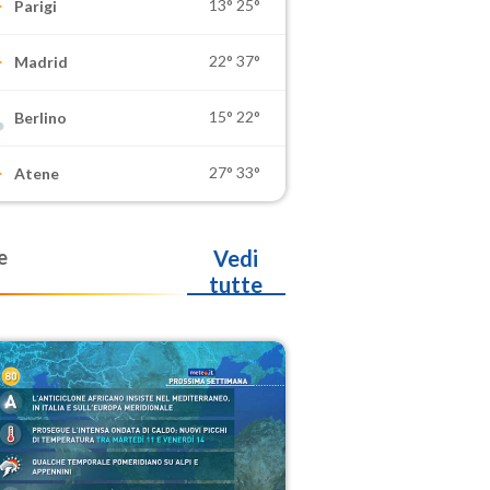
13°
25°
Parigi
22°
37°
Madrid
15°
22°
Berlino
27°
33°
Atene
e
Vedi
tutte