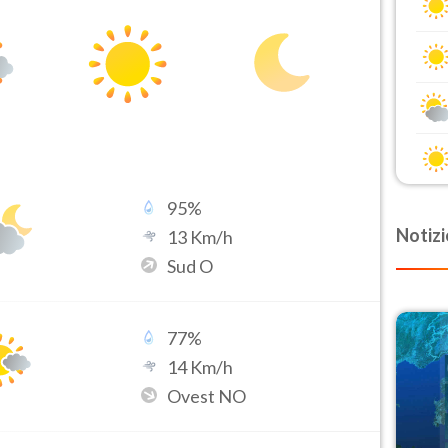
95
%
Notizi
13
Km/h
Sud O
77
%
14
Km/h
Ovest NO