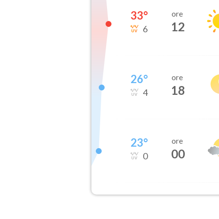
33
°
ore
12
6
26
°
ore
18
4
23
°
ore
00
0