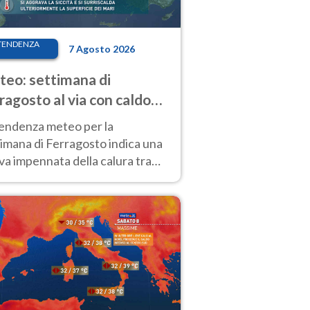
TENDENZA
7 Agosto 2026
eo: settimana di
ragosto al via con caldo
enso e qualche temporale
tendenza meteo per la
imana di Ferragosto indica una
a impennata della calura tra
 14 agosto, con nuovi rialzi
he al Nord.