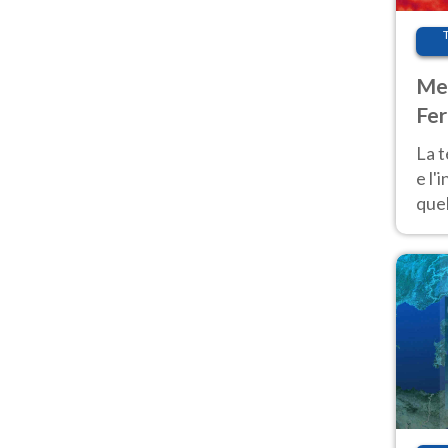
Met
Fer
pau
La 
e l'
quel
Fer
tem