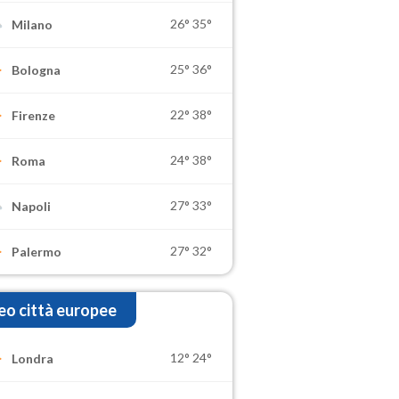
26°
35°
Milano
25°
36°
Bologna
22°
38°
Firenze
24°
38°
Roma
27°
33°
Napoli
27°
32°
Palermo
o città europee
12°
24°
Londra