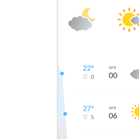
22
°
ore
00
0
27
°
ore
06
5