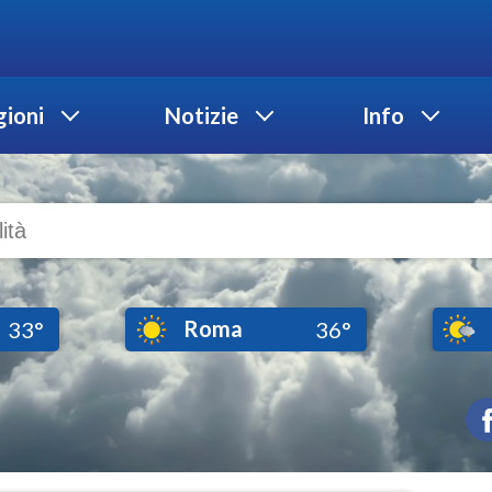
ioni
Notizie
Info
Roma
33°
36°