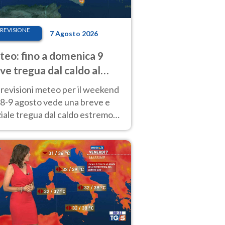
REVISIONE
7 Agosto 2026
eo: fino a domenica 9
ve tregua dal caldo al
d! Altrove calura e afa
revisioni meteo per il weekend
'8-9 agosto vede una breve e
iale tregua dal caldo estremo
Nord mentre altrove persistono
radi.