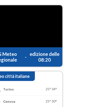
G Meteo
edizione delle
-
gionale
08:20
o città italiane
25°
34°
Torino
25°
30°
Genova