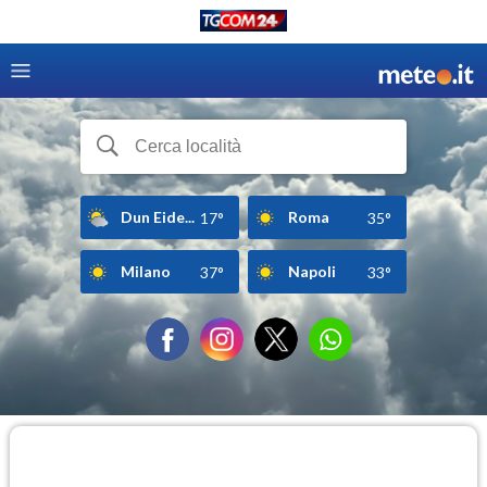
Dun Eide...
Roma
17°
35°
Milano
Napoli
37°
33°