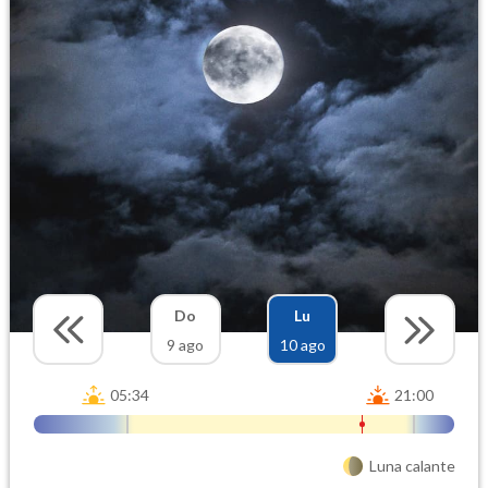
Do
Lu
9 ago
10 ago
05:34
21:00
Luna calante