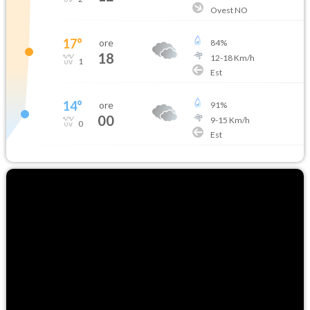
Ovest NO
17
°
ore
84
%
18
12
-
18
Km/h
1
Est
14
°
ore
91
%
00
9
-
15
Km/h
0
Est