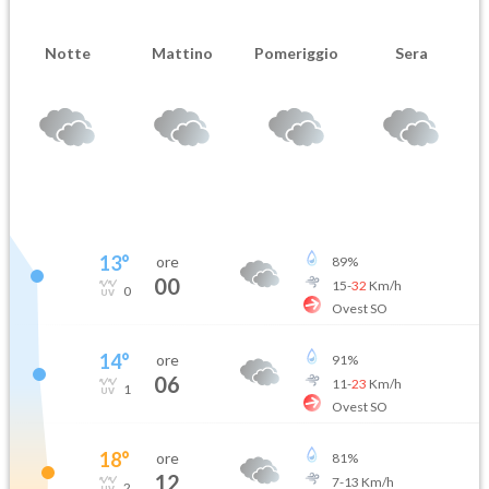
Notte
Mattino
Pomeriggio
Sera
13
°
ore
89
%
00
15
-
32
Km/h
0
Ovest SO
14
°
ore
91
%
06
11
-
23
Km/h
1
Ovest SO
18
°
ore
81
%
12
7
-
13
Km/h
2