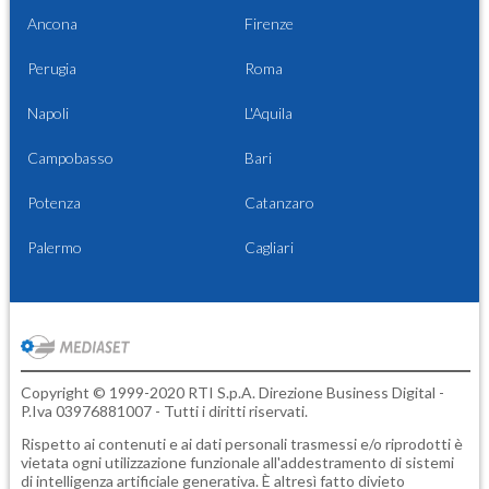
Ancona
Firenze
Perugia
Roma
Napoli
L'Aquila
Campobasso
Bari
Potenza
Catanzaro
Palermo
Cagliari
Copyright © 1999-2020 RTI S.p.A. Direzione Business Digital -
P.Iva 03976881007 - Tutti i diritti riservati.
Rispetto ai contenuti e ai dati personali trasmessi e/o riprodotti è
vietata ogni utilizzazione funzionale all'addestramento di sistemi
di intelligenza artificiale generativa. È altresì fatto divieto