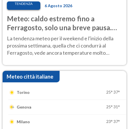
TENDENZA
6 Agosto 2026
Meteo: caldo estremo fino a
Ferragosto, solo una breve pausa.
Ecco dove
La tendenza meteo per il weekend e l'inizio della
prossima settimana, quella che ci condurrà al
Ferragosto, vede ancora temperature molto
elevate
Meteo città italiane
25°
37°
Torino
25°
31°
Genova
23°
37°
Milano