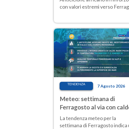
con valori estremi verso Ferrag
TENDENZA
7 Agosto 2026
Meteo: settimana di
Ferragosto al via con cald
intenso e qualche tempor
La tendenza meteo per la
settimana di Ferragosto indica