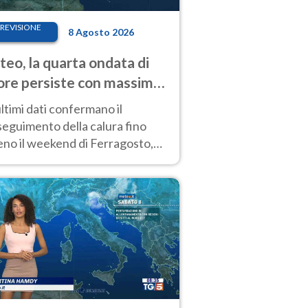
REVISIONE
8 Agosto 2026
eo, la quarta ondata di
ore persiste con massime
pre molto elevate
ultimi dati confermano il
eguimento della calura fino
eno il weekend di Ferragosto,
 tendenza a una nuova
nsificazione prossima
timana