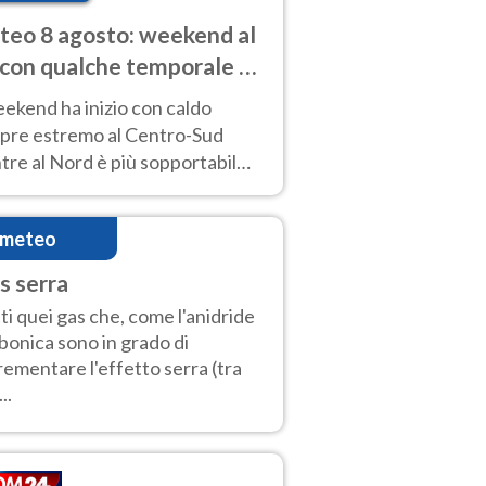
eo 8 agosto: weekend al
 con qualche temporale e
do estremo al Centro-Sud
eekend ha inizio con caldo
pre estremo al Centro-Sud
re al Nord è più sopportabile
 a domenica 9. Temporali di
re sui rilievi.
imeteo
s serra
ti quei gas che, come l'anidride
bonica sono in grado di
rementare l'effetto serra (tra
..