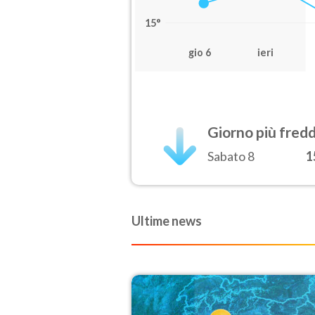
15°
gio 6
ieri
Giorno più fred
Sabato 8
1
Ultime news