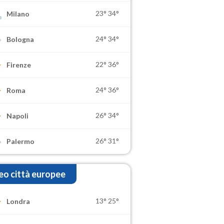
23°
34°
Milano
24°
34°
Bologna
22°
36°
Firenze
24°
36°
Roma
26°
34°
Napoli
26°
31°
Palermo
o città europee
13°
25°
Londra