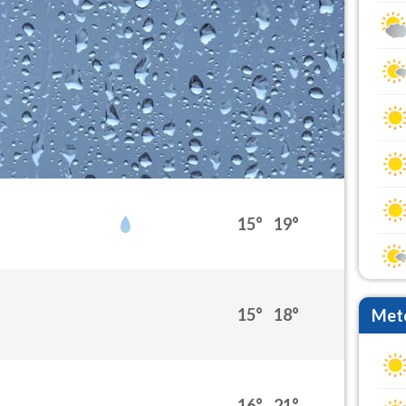
15°
19°
15°
18°
Mete
16°
21°