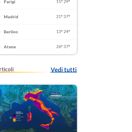
15°
29°
Parigi
21°
37°
Madrid
13°
24°
Berlino
26°
37°
Atene
rticoli
Vedi tutti