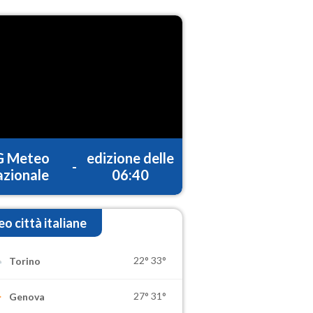
G Meteo
edizione delle
-
zionale
06:40
o città italiane
22°
33°
Torino
27°
31°
Genova