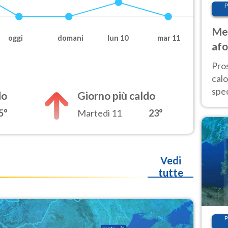
P
Met
oggi
domani
lun 10
mar 11
afo
tem
Pro
cal
spec
do
Giorno più caldo
Sud.
5°
Martedì 11
23°
are
Vedi
tutte
P