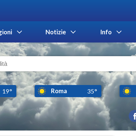
ioni
Notizie
Info
Roma
19°
35°