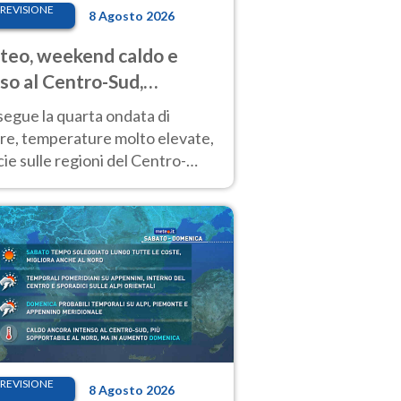
REVISIONE
8 Agosto 2026
eo, weekend caldo e
so al Centro-Sud,
porali sui rilievi
segue la quarta ondata di
ore, temperature molto elevate,
ie sulle regioni del Centro-
 Nuovi temporali di calore sulle
e montuose
REVISIONE
8 Agosto 2026