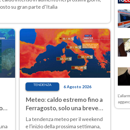
osto su gran parte d’Italia
TENDENZA
6 Agosto 2026
L'allar
Meteo: caldo estremo fino a
agganci
o
Ferragosto, solo una breve
ale
pausa. Ecco dove
La tendenza meteo per il weekend
 una
e l'inizio della prossima settimana,