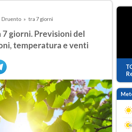
Druento
tra 7 giorni
7 giorni. Previsioni del
oni, temperatura e venti
T
Re
Mete