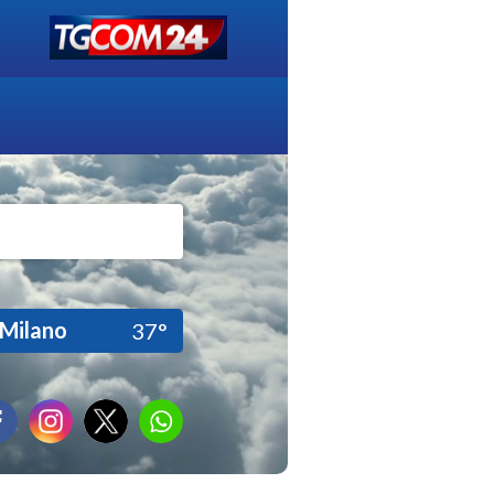
Milano
37°