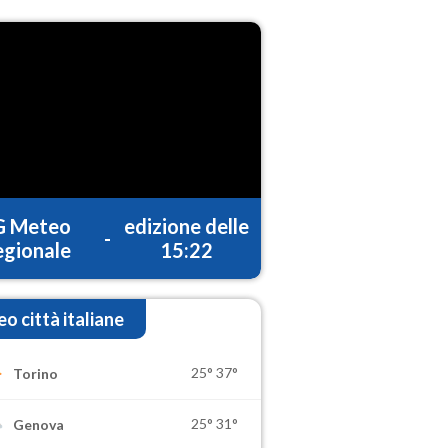
G Meteo
edizione delle
-
gionale
15:22
o città italiane
25°
37°
Torino
25°
31°
Genova