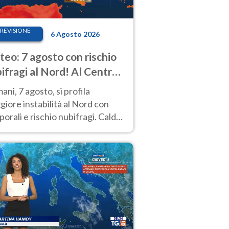
REVISIONE
6 Agosto 2026
eo: 7 agosto con rischio
ifragi al Nord! Al Centro-
 caldo estremo
ni, 7 agosto, si profila
iore instabilità al Nord con
orali e rischio nubifragi. Caldo
pre estremo al Centro-Sud. Le
isioni.