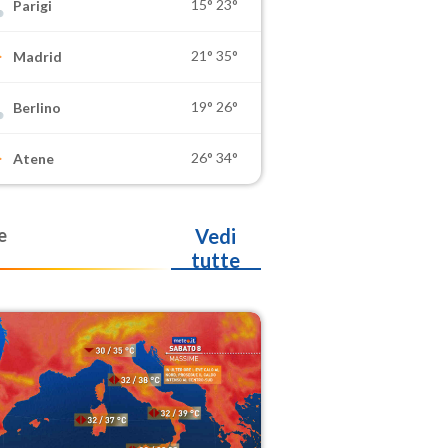
15°
23°
Parigi
21°
35°
Madrid
19°
26°
Berlino
26°
34°
Atene
e
Vedi
tutte