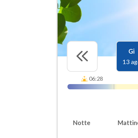
Gi
13 ag
06:28
Notte
Mattin