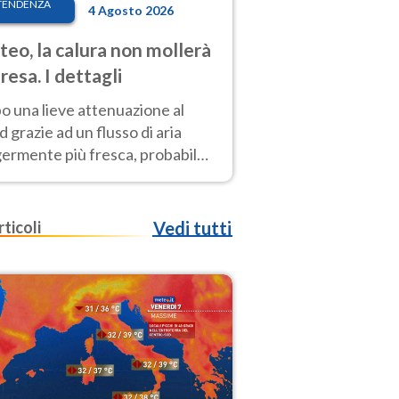
TENDENZA
4 Agosto 2026
eo, la calura non mollerà
presa. I dettagli
o una lieve attenuazione al
 grazie ad un flusso di aria
germente più fresca, probabile
o rinforzo dell’anticiclone
icano entro Ferragosto
rticoli
Vedi tutti