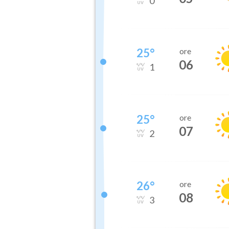
0
25
°
ore
06
1
25
°
ore
07
2
26
°
ore
08
3