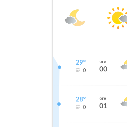
29
°
ore
00
0
28
°
ore
01
0