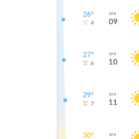
26
°
ore
09
4
27
°
ore
10
6
29
°
ore
11
7
30
°
ore