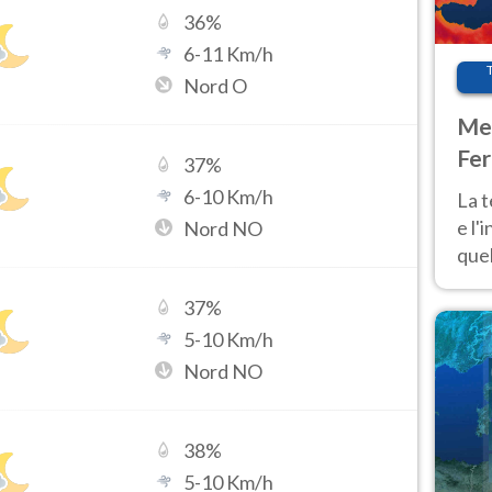
36
%
6
-
11
Km/h
Nord O
Met
Fer
37
%
pau
6
-
10
Km/h
La 
e l'
Nord NO
quel
Fer
37
%
tem
5
-
10
Km/h
Nord NO
38
%
5
-
10
Km/h