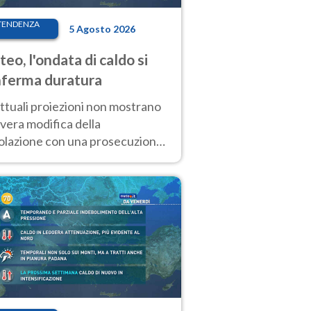
TENDENZA
5 Agosto 2026
eo, l'ondata di caldo si
ferma duratura
ttuali proiezioni non mostrano
vera modifica della
colazione con una prosecuzione
caldo fuori scala per molti
ni, compresa la settimana di
ragosto