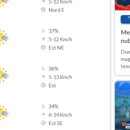
5
-
12
Km/h
Nord E
P
37
%
Met
5
-
12
Km/h
nub
Est NE
Sud
Doma
magg
temp
36
%
sem
5
-
13
Km/h
prev
Est
34
%
6
-
14
Km/h
Est SE