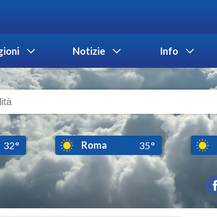
ioni
Notizie
Info
Roma
32°
35°