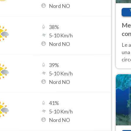
Nord NO
Met
38
%
con
5
-
10
Km/h
Nord NO
Le a
una 
cir
39
%
del 
5
-
10
Km/h
gior
Fer
Nord NO
41
%
5
-
10
Km/h
Nord NO