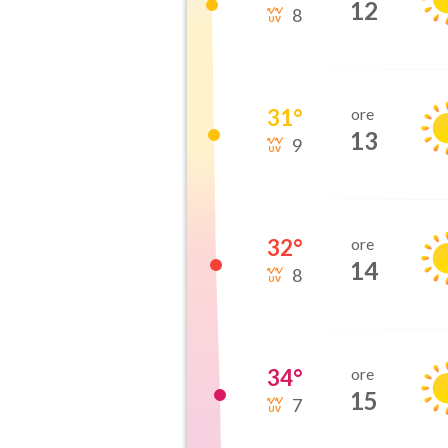
12
8
31
°
ore
13
9
32
°
ore
14
8
34
°
ore
15
7