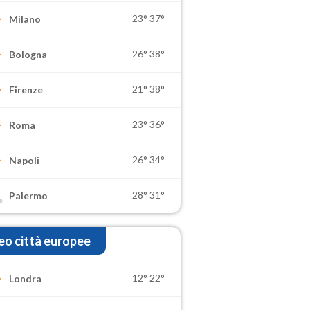
23°
37°
Milano
26°
38°
Bologna
21°
38°
Firenze
23°
36°
Roma
26°
34°
Napoli
28°
31°
Palermo
o città europee
12°
22°
Londra