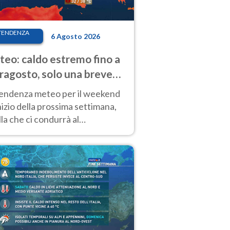
TENDENZA
6 Agosto 2026
eo: caldo estremo fino a
ragosto, solo una breve
sa. Ecco dove
tendenza meteo per il weekend
inizio della prossima settimana,
la che ci condurrà al
ragosto, vede ancora
perature molto elevate