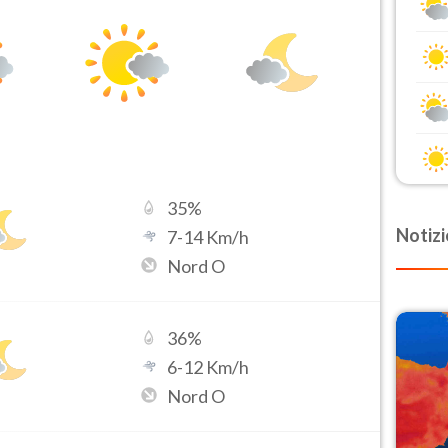
35
%
Notizi
7
-
14
Km/h
Nord O
36
%
6
-
12
Km/h
Nord O