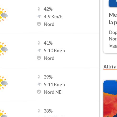
42
%
Met
4
-
9
Km/h
la 
Nord
Dop
Nord
41
%
leg
5
-
10
Km/h
nuov
Nord
afr
Altri a
39
%
5
-
11
Km/h
Nord NE
38
%