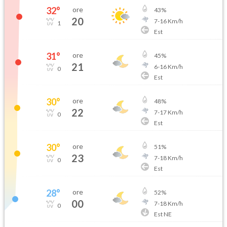
32
°
ore
43
%
20
7
-
16
Km/h
1
Est
31
°
ore
45
%
21
6
-
16
Km/h
0
Est
30
°
ore
48
%
22
7
-
17
Km/h
0
Est
30
°
ore
51
%
23
7
-
18
Km/h
0
Est
28
°
ore
52
%
00
7
-
18
Km/h
0
Est NE