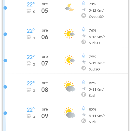
22
°
ore
73
%
05
5
-
12
Km/h
0
Ovest SO
22
°
ore
76
%
06
5
-
12
Km/h
1
Sud SO
22
°
ore
79
%
07
5
-
12
Km/h
2
Sud SO
22
°
ore
82
%
08
5
-
11
Km/h
3
Sud
22
°
ore
85
%
09
5
-
11
Km/h
4
Sud E