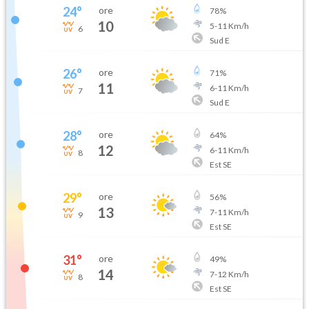
24
°
ore
78
%
10
5
-
11
Km/h
6
Sud E
26
°
ore
71
%
11
6
-
11
Km/h
7
Sud E
28
°
ore
64
%
12
6
-
11
Km/h
8
Est SE
29
°
ore
56
%
13
7
-
11
Km/h
9
Est SE
31
°
ore
49
%
14
7
-
12
Km/h
8
Est SE