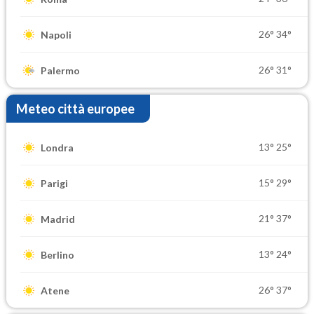
26°
34°
Napoli
26°
31°
Palermo
Meteo città europee
13°
25°
Londra
15°
29°
Parigi
21°
37°
Madrid
13°
24°
Berlino
26°
37°
Atene