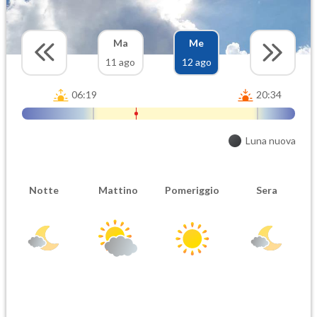
Ma
Me
11 ago
12 ago
06:19
20:34
Luna nuova
Notte
Mattino
Pomeriggio
Sera