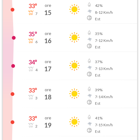
33
°
ore
42
%
15
8
-
12
Km/h
7
Est
35
°
ore
35
%
16
7
-
12
Km/h
6
Est
34
°
ore
37
%
17
7
-
13
Km/h
4
Est
33
°
ore
39
%
18
7
-
14
Km/h
3
Est
33
°
ore
41
%
19
7
-
15
Km/h
2
Est