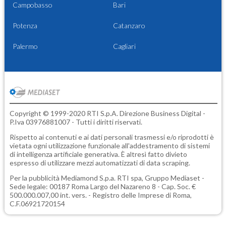
Campobasso
Bari
Potenza
Catanzaro
Palermo
Cagliari
Copyright © 1999-2020 RTI S.p.A. Direzione Business Digital -
P.Iva 03976881007 - Tutti i diritti riservati.
Rispetto ai contenuti e ai dati personali trasmessi e/o riprodotti è
vietata ogni utilizzazione funzionale all'addestramento di sistemi
di intelligenza artificiale generativa. È altresì fatto divieto
espresso di utilizzare mezzi automatizzati di data scraping.
Per la pubblicità
Mediamond S.p.a.
RTI spa, Gruppo Mediaset -
Sede legale: 00187 Roma Largo del Nazareno 8 - Cap. Soc. €
500.000.007,00 int. vers. - Registro delle Imprese di Roma,
C.F.06921720154