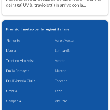
dei raggi UV (ultravioletti) in arrivo con la...
Previsioni meteo per le regioni italiane
Piemonte
Valle d'Aosta
Liguria
Lombardia
Trentino Alto Adige
Veneto
Emilia Romagna
Marche
Friuli Venezia Giulia
Toscana
Umbria
Lazio
Campania
Abruzzo