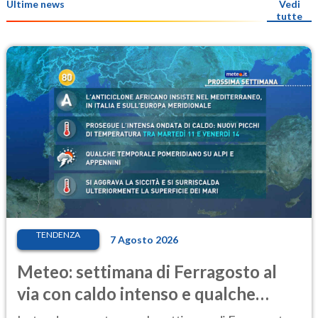
Ultime news
Vedi
tutte
TENDENZA
7 Agosto 2026
Meteo: settimana di Ferragosto al
via con caldo intenso e qualche
temporale