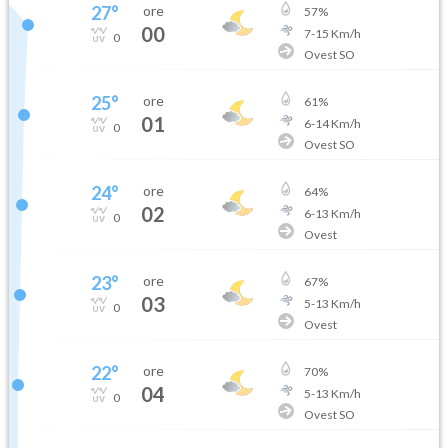
27
°
ore
57
%
00
7
-
15
Km/h
0
Ovest SO
25
°
ore
61
%
01
6
-
14
Km/h
0
Ovest SO
24
°
ore
64
%
02
6
-
13
Km/h
0
Ovest
23
°
ore
67
%
03
5
-
13
Km/h
0
Ovest
22
°
ore
70
%
04
5
-
13
Km/h
0
Ovest SO