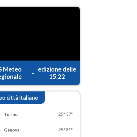
G Meteo
edizione delle
-
gionale
15:22
o città italiane
25°
37°
Torino
25°
31°
Genova