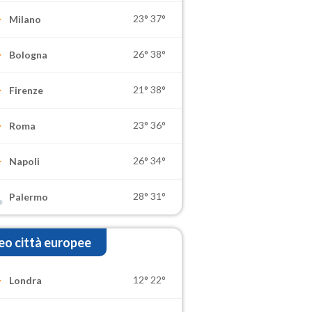
23°
37°
Milano
26°
38°
Bologna
21°
38°
Firenze
23°
36°
Roma
26°
34°
Napoli
28°
31°
Palermo
o città europee
12°
22°
Londra