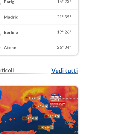
15°
23°
Parigi
21°
35°
Madrid
19°
26°
Berlino
26°
34°
Atene
rticoli
Vedi tutti