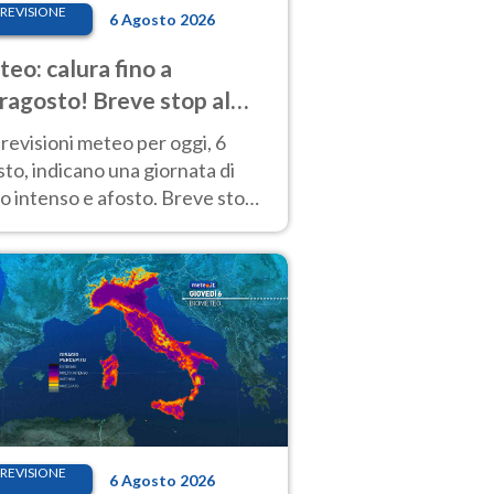
REVISIONE
6 Agosto 2026
eo: calura fino a
ragosto! Breve stop al
d tra 7 e 9 agosto
revisioni meteo per oggi, 6
to, indicano una giornata di
o intenso e afosto. Breve stop
Anticiclone solo sulle regioni del
d.
REVISIONE
6 Agosto 2026