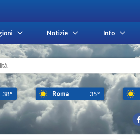
ioni
Notizie
Info
Roma
38°
35°