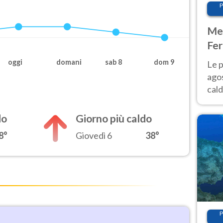
P
Met
Fer
Nor
oggi
domani
sab 8
dom 9
Le p
agos
cald
all'
Nor
do
Giorno più caldo
8°
Giovedì 6
38°
P