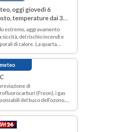
eo, oggi giovedì 6
sto, temperature dai 33
40 gradi
do estremo, aggravamento
a siccità, del rischio incendi e
orali di calore. La quarta
nsa ondata di calore non dà
gua e durerà fino Ferragosto
imeteo
C
reviazione di
rofluorocarburi (Freon), i gas
ponsabili del buco dell'ozono....