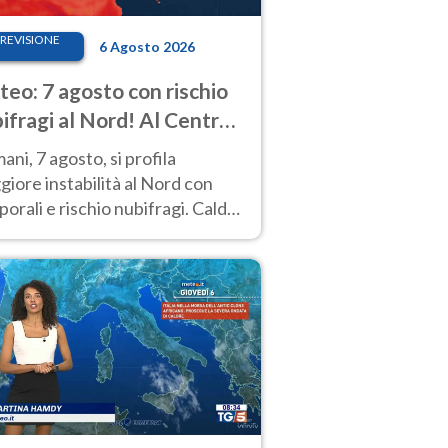
REVISIONE
6 Agosto 2026
eo: 7 agosto con rischio
ifragi al Nord! Al Centro-
 caldo estremo
ni, 7 agosto, si profila
iore instabilità al Nord con
orali e rischio nubifragi. Caldo
pre estremo al Centro-Sud. Le
isioni.