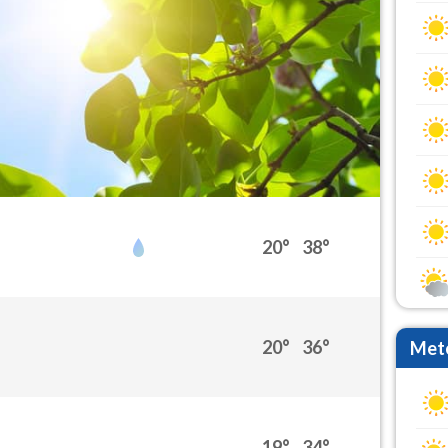
20°
38°
20°
36°
Mete
19°
34°