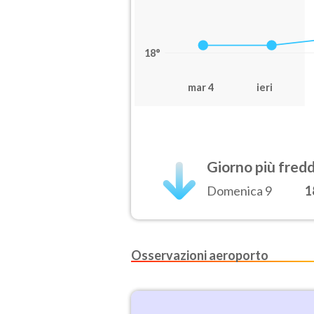
18°
mar 4
ieri
Giorno più fred
Domenica 9
1
Osservazioni aeroporto