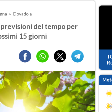
agna
Dovadola
previsioni del tempo per
ossimi 15 giorni
T
Re
Mete