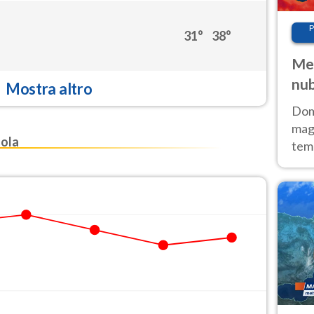
P
31°
38°
Met
nub
Mostra altro
Sud
Doma
magg
ola
temp
sem
prev