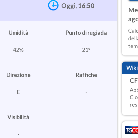
Oggi, 16:50
Met
ago
ai 
Cal
Umidità
dell
temp
42%
21°
inte
tre
Wik
Direzione
Raffiche
CF
Abb
E
-
Clo
res
Visibilità
-