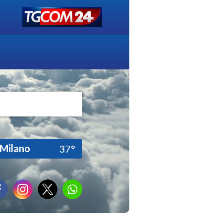
Milano
37°