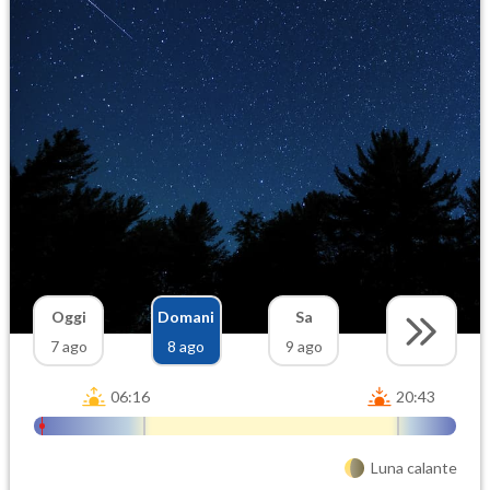
Oggi
Domani
Sa
7 ago
8 ago
9 ago
06:16
20:43
Luna calante