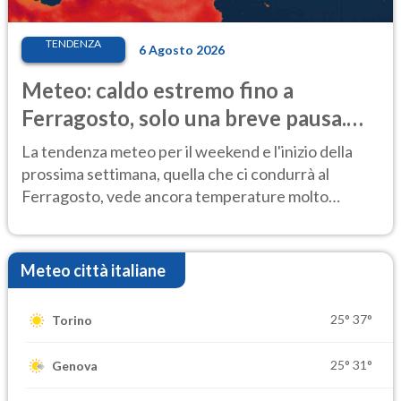
TENDENZA
6 Agosto 2026
Meteo: caldo estremo fino a
Ferragosto, solo una breve pausa.
Ecco dove
La tendenza meteo per il weekend e l'inizio della
prossima settimana, quella che ci condurrà al
Ferragosto, vede ancora temperature molto
elevate
Meteo città italiane
25°
37°
Torino
25°
31°
Genova