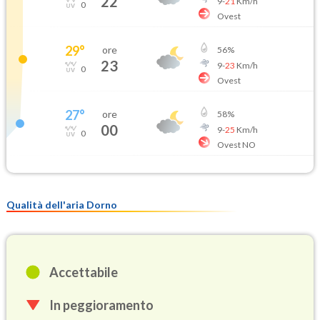
22
9
-
21
Km/h
0
Ovest
29
°
ore
56
%
23
9
-
23
Km/h
0
Ovest
27
°
ore
58
%
00
9
-
25
Km/h
0
Ovest NO
Qualità dell'aria Dorno
Accettabile
In peggioramento