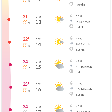
8
Nord E
31
°
ore
50
%
13
9
-
15
Km/h
9
Est NE
32
°
ore
46
%
14
9
-
15
Km/h
8
Est NE
34
°
ore
42
%
15
10
-
15
Km/h
7
Est
35
°
ore
38
%
16
10
-
16
Km/h
6
Est SE
34
°
ore
40
%
9
-
17
Km/h