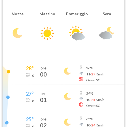
Notte
Mattino
Pomeriggio
Sera
28
°
ore
56
%
00
11
-
27
Km/h
0
Ovest SO
27
°
ore
59
%
01
10
-
25
Km/h
0
Ovest SO
25
°
ore
62
%
02
10
-
24
Km/h
0