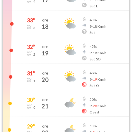
17
4
Sud E
33
°
ore
43
%
18
9
-
18
Km/h
3
Sud
32
°
ore
45
%
19
9
-
18
Km/h
2
Sud SO
31
°
ore
48
%
20
9
-
19
Km/h
1
Sud O
30
°
ore
50
%
21
9
-
20
Km/h
0
Ovest
29
°
ore
53
%