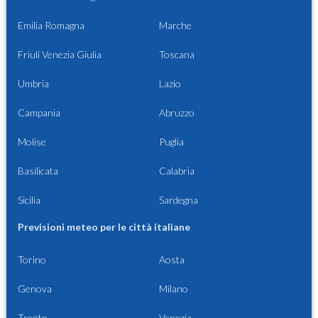
Emilia Romagna
Marche
Friuli Venezia Giulia
Toscana
Umbria
Lazio
Campania
Abruzzo
Molise
Puglia
Basilicata
Calabria
Sicilia
Sardegna
Previsioni meteo per le città italiane
Torino
Aosta
Genova
Milano
Trento
Venezia