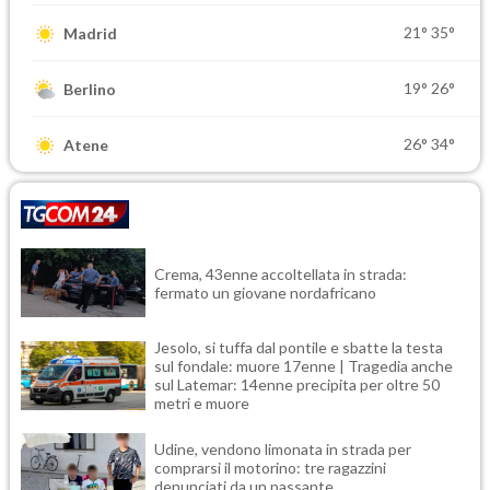
21°
35°
Madrid
19°
26°
Berlino
26°
34°
Atene
Crema, 43enne accoltellata in strada:
fermato un giovane nordafricano
Jesolo, si tuffa dal pontile e sbatte la testa
sul fondale: muore 17enne | Tragedia anche
sul Latemar: 14enne precipita per oltre 50
metri e muore
Udine, vendono limonata in strada per
comprarsi il motorino: tre ragazzini
denunciati da un passante