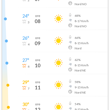
2
Nord NO
24
°
ore
68
%
08
8
-
17
Km/h
3
Nord NO
26
°
ore
66
%
09
8
-
15
Km/h
4
Nord
27
°
ore
62
%
10
8
-
15
Km/h
6
Nord NE
29
°
ore
58
%
11
9
-
15
Km/h
7
Nord NE
30
°
ore
54
%
12
9
-
15
Km/h