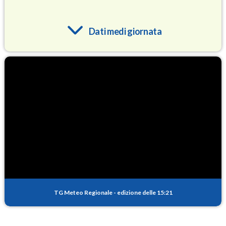
Dati medi giornata
O3
91.2
(Ozono)
NO2
5.5
(Diossido di azoto)
SO2
0.9
(Anidride solforosa)
PM10
17.8
(Materia particolata)
TG Meteo Regionale
-
edizione delle 15:21
PM25
10.5
(Materia particolata)