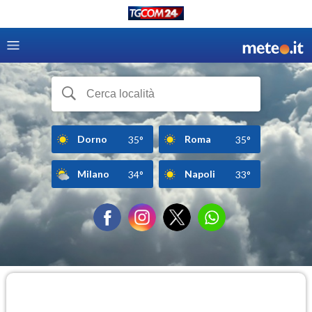
Dorno
Roma
35°
35°
Milano
Napoli
34°
33°