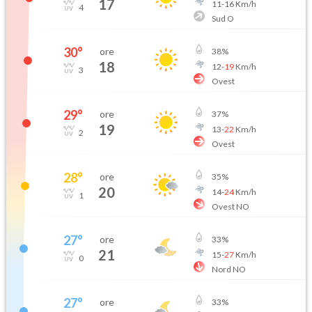
17
11
-
16
Km/h
4
Sud O
30
°
ore
38
%
18
12
-
19
Km/h
3
Ovest
29
°
ore
37
%
19
13
-
22
Km/h
2
Ovest
28
°
ore
35
%
20
14
-
24
Km/h
1
Ovest NO
27
°
ore
33
%
21
15
-
27
Km/h
0
Nord NO
27
°
ore
33
%