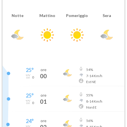
Notte
Mattino
Pomeriggio
Sera
25
°
ore
54
%
00
7
-
14
Km/h
0
Est NE
25
°
ore
55
%
01
8
-
14
Km/h
0
Nord E
24
°
ore
56
%
8
-
15
Km/h