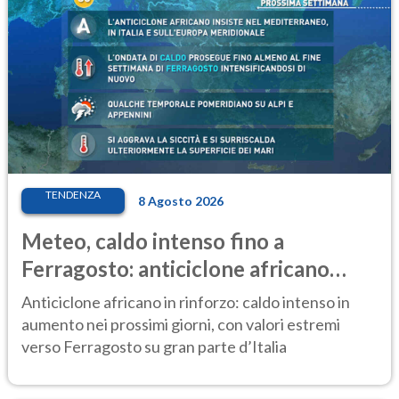
TENDENZA
8 Agosto 2026
Meteo, caldo intenso fino a
Ferragosto: anticiclone africano
ancora protagonista
Anticiclone africano in rinforzo: caldo intenso in
aumento nei prossimi giorni, con valori estremi
verso Ferragosto su gran parte d’Italia