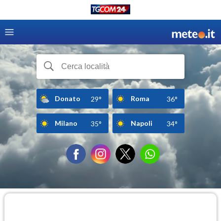
Donato
Roma
29°
36°
Milano
Napoli
35°
34°