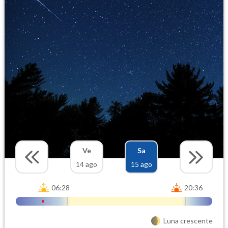
Ve
Sa
14 ago
15 ago
06:28
20:36
Luna crescente