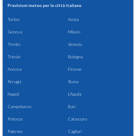
Previsioni meteo per le città italiane
Torino
Aosta
Genova
Milano
Trento
Venezia
Trieste
Bologna
Ancona
Firenze
Perugia
Roma
Napoli
L'Aquila
Campobasso
Bari
Potenza
Catanzaro
Palermo
Cagliari