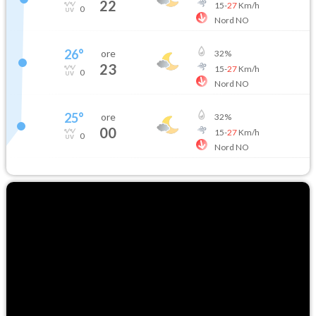
22
15
-
27
Km/h
0
Nord NO
26
°
ore
32
%
23
15
-
27
Km/h
0
Nord NO
25
°
ore
32
%
00
15
-
27
Km/h
0
Nord NO