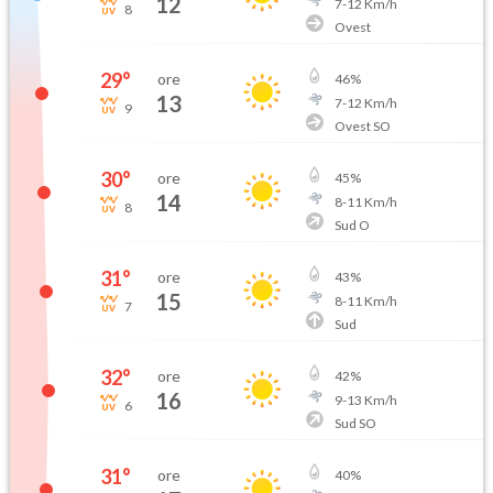
12
7
-
12
Km/h
8
Ovest
29
°
ore
46
%
13
7
-
12
Km/h
9
Ovest SO
30
°
ore
45
%
14
8
-
11
Km/h
8
Sud O
31
°
ore
43
%
15
8
-
11
Km/h
7
Sud
32
°
ore
42
%
16
9
-
13
Km/h
6
Sud SO
31
°
ore
40
%