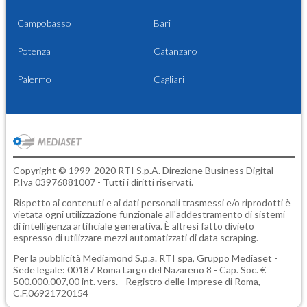
Campobasso
Bari
Potenza
Catanzaro
Palermo
Cagliari
Copyright © 1999-2020 RTI S.p.A. Direzione Business Digital -
P.Iva 03976881007 - Tutti i diritti riservati.
Rispetto ai contenuti e ai dati personali trasmessi e/o riprodotti è
vietata ogni utilizzazione funzionale all'addestramento di sistemi
di intelligenza artificiale generativa. È altresì fatto divieto
espresso di utilizzare mezzi automatizzati di data scraping.
Per la pubblicità
Mediamond S.p.a.
RTI spa, Gruppo Mediaset -
Sede legale: 00187 Roma Largo del Nazareno 8 - Cap. Soc. €
500.000.007,00 int. vers. - Registro delle Imprese di Roma,
C.F.06921720154