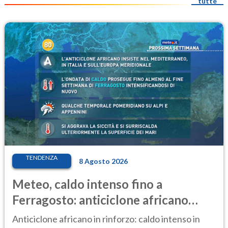
tutte
TENDENZA
8 Agosto 2026
Meteo, caldo intenso fino a
Ferragosto: anticiclone africano
ancora protagonista
Anticiclone africano in rinforzo: caldo intenso in