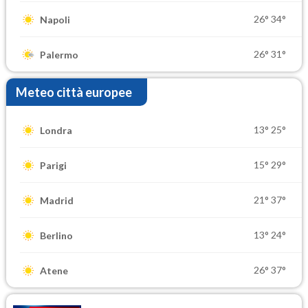
26°
34°
Napoli
26°
31°
Palermo
Meteo città europee
13°
25°
Londra
15°
29°
Parigi
21°
37°
Madrid
13°
24°
Berlino
26°
37°
Atene