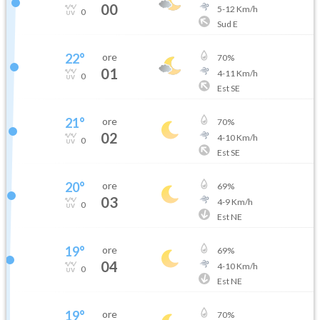
00
5
-
12
Km/h
0
Sud E
22
°
ore
70
%
01
4
-
11
Km/h
0
Est SE
21
°
ore
70
%
02
4
-
10
Km/h
0
Est SE
20
°
ore
69
%
03
4
-
9
Km/h
0
Est NE
19
°
ore
69
%
04
4
-
10
Km/h
0
Est NE
19
°
ore
70
%