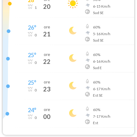
20
6
-
15
Km/h
1
Sud SE
26
°
ore
60
%
21
5
-
16
Km/h
0
Sud SE
25
°
ore
60
%
22
6
-
16
Km/h
0
Sud E
25
°
ore
60
%
23
6
-
17
Km/h
0
Est SE
24
°
ore
60
%
00
7
-
17
Km/h
0
Est