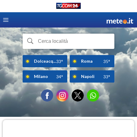
Dolceacq...
Roma
33°
35°
Milano
Napoli
34°
33°