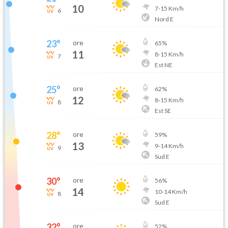
10
7
-
15
Km/h
6
Nord E
23
°
ore
65
%
11
8
-
15
Km/h
7
Est NE
25
°
ore
62
%
12
8
-
15
Km/h
8
Est SE
28
°
ore
59
%
13
9
-
14
Km/h
9
Sud E
30
°
ore
56
%
14
10
-
14
Km/h
8
Sud E
32
°
ore
52
%