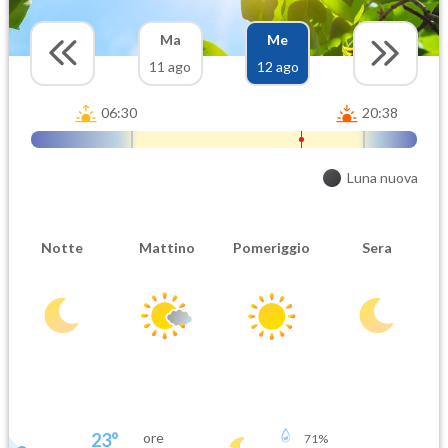
Ma
Me
11 ago
12 ago
06:30
20:38
Luna nuova
Notte
Mattino
Pomeriggio
Sera
23
°
ore
71
%