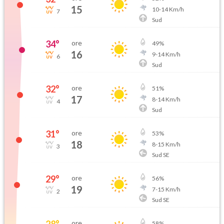
15
10
-
14
Km/h
7
Sud
34
°
ore
49
%
16
9
-
14
Km/h
6
Sud
32
°
ore
51
%
17
8
-
14
Km/h
4
Sud
31
°
ore
53
%
18
8
-
15
Km/h
3
Sud SE
29
°
ore
56
%
19
7
-
15
Km/h
2
Sud SE
28
°
ore
58
%