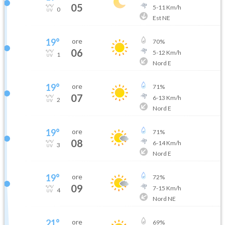
05
5
-
11
Km/h
0
Est NE
19
°
ore
70
%
06
5
-
12
Km/h
1
Nord E
19
°
ore
71
%
07
6
-
13
Km/h
2
Nord E
19
°
ore
71
%
08
6
-
14
Km/h
3
Nord E
19
°
ore
72
%
09
7
-
15
Km/h
4
Nord NE
21
°
ore
69
%