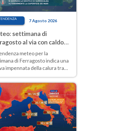
TENDENZA
7 Agosto 2026
eo: settimana di
ragosto al via con caldo
enso e qualche temporale
tendenza meteo per la
imana di Ferragosto indica una
a impennata della calura tra
 14 agosto, con nuovi rialzi
he al Nord.