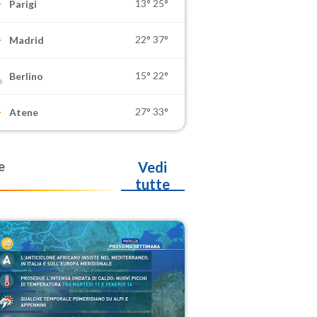
13°
25°
Parigi
22°
37°
Madrid
15°
22°
Berlino
27°
33°
Atene
e
Vedi
tutte