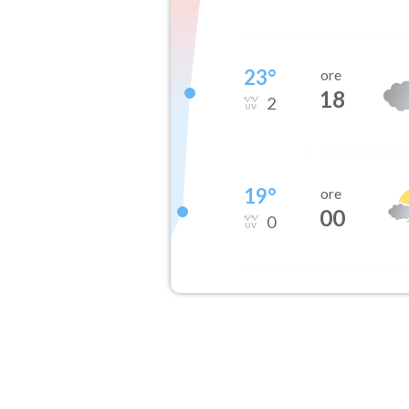
23
°
ore
18
2
19
°
ore
00
0