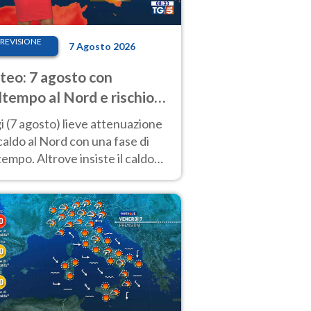
REVISIONE
7 Agosto 2026
eo: 7 agosto con
tempo al Nord e rischio
ifragi. Altrove caldo
 (7 agosto) lieve attenuazione
tremo
caldo al Nord con una fase di
empo. Altrove insiste il caldo
emo con picchi di 40°C. Le
isioni