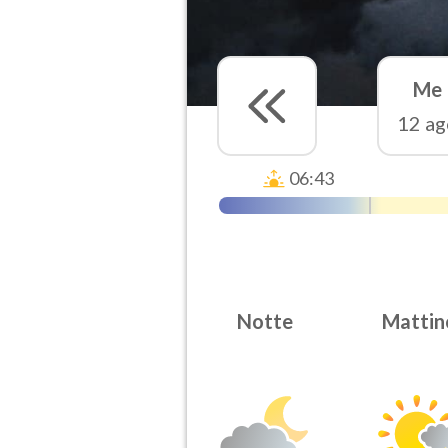
Me
12 ag
06:43
Notte
Mattin