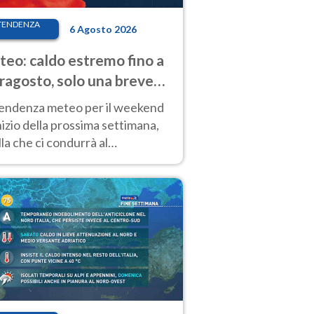
TENDENZA
6 Agosto 2026
eo: caldo estremo fino a
ragosto, solo una breve
sa. Ecco dove
tendenza meteo per il weekend
inizio della prossima settimana,
la che ci condurrà al
ragosto, vede ancora
perature molto elevate