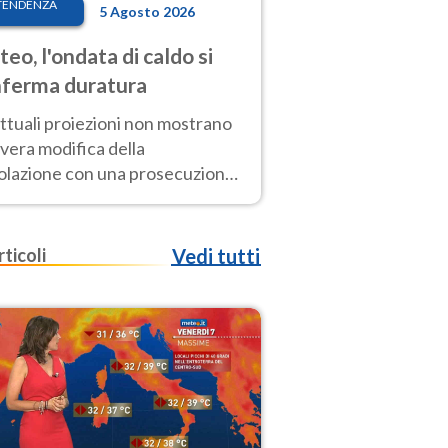
TENDENZA
5 Agosto 2026
eo, l'ondata di caldo si
ferma duratura
ttuali proiezioni non mostrano
vera modifica della
colazione con una prosecuzione
caldo fuori scala per molti
ni, compresa la settimana di
ragosto
rticoli
Vedi tutti