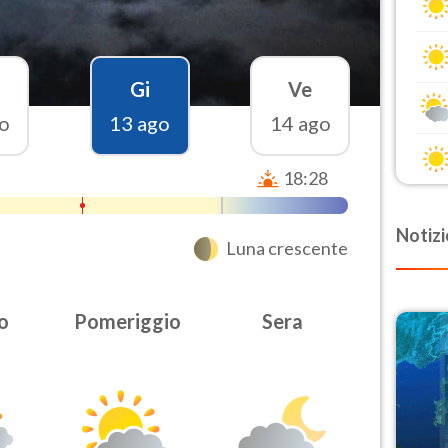
Gi
Ve
o
13 ago
14 ago
18:28
Notizi
Luna crescente
o
Pomeriggio
Sera