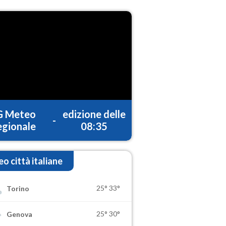
G Meteo
edizione delle
-
gionale
08:35
o città italiane
25°
33°
Torino
25°
30°
Genova