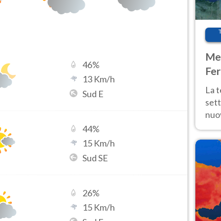
Met
46
%
Fer
13
Km/h
int
La 
Sud E
sett
nuov
11 e
44
%
anc
15
Km/h
Sud SE
26
%
15
Km/h