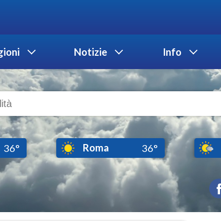
ioni
Notizie
Info
Roma
36°
36°