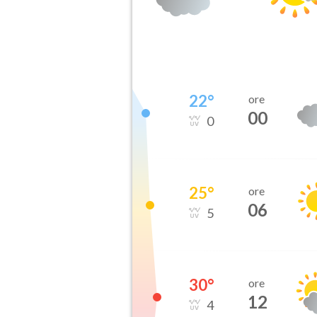
22
°
ore
00
0
25
°
ore
06
5
30
°
ore
12
4