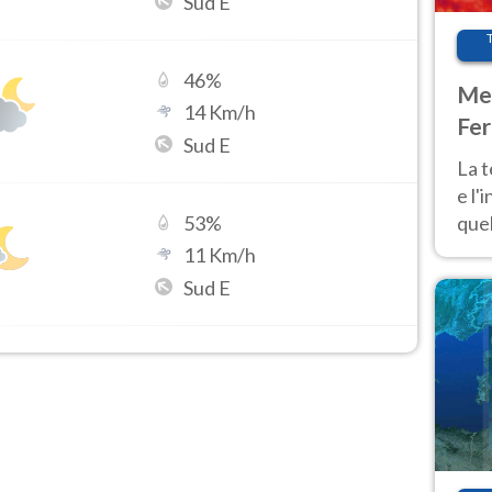
Sud E
46
%
Met
14
Km/h
Fer
Sud E
pau
La 
e l'
quel
53
%
Fer
11
Km/h
tem
Sud E