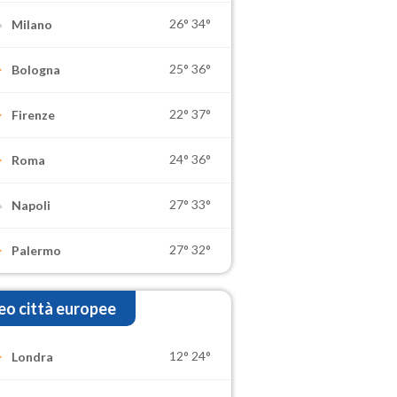
26°
34°
Milano
25°
36°
Bologna
22°
37°
Firenze
24°
36°
Roma
27°
33°
Napoli
27°
32°
Palermo
o città europee
12°
24°
Londra