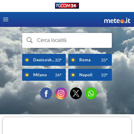
Denisovk...
Roma
30°
35°
Milano
Napoli
34°
33°