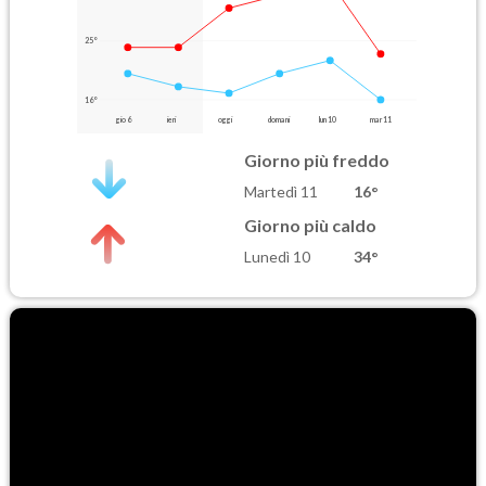
25°
16°
gio 6
ieri
oggi
domani
lun 10
mar 11
Giorno più freddo
Martedì 11
16°
Giorno più caldo
Lunedì 10
34°