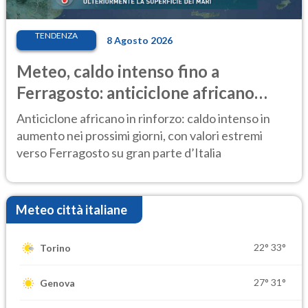
TENDENZA
8 Agosto 2026
Meteo, caldo intenso fino a
Ferragosto: anticiclone africano
ancora protagonista
Anticiclone africano in rinforzo: caldo intenso in
aumento nei prossimi giorni, con valori estremi
verso Ferragosto su gran parte d’Italia
Meteo città italiane
22°
33°
Torino
27°
31°
Genova