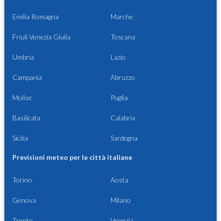
Emilia Romagna
Marche
Friuli Venezia Giulia
Toscana
Umbria
Lazio
Campania
Abruzzo
Molise
Puglia
Basilicata
Calabria
Sicilia
Sardegna
Previsioni meteo per le città italiane
Torino
Aosta
Genova
Milano
Trento
Venezia