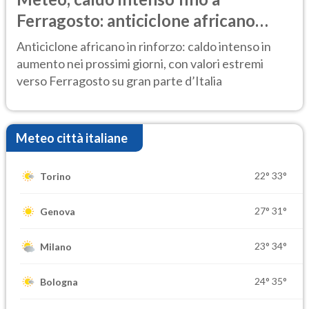
Ferragosto: anticiclone africano
ancora protagonista
Anticiclone africano in rinforzo: caldo intenso in
aumento nei prossimi giorni, con valori estremi
verso Ferragosto su gran parte d’Italia
Meteo città italiane
22°
33°
Torino
27°
31°
Genova
23°
34°
Milano
24°
35°
Bologna