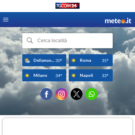
Delianuo...
Roma
30°
35°
Milano
Napoli
34°
33°