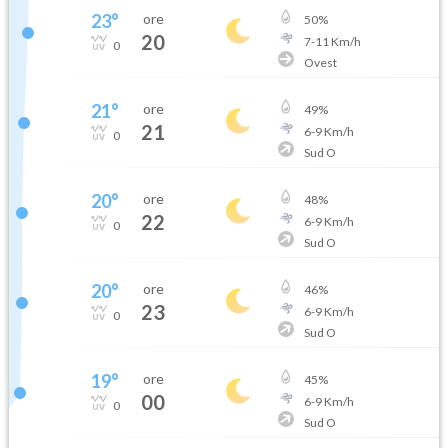
23
°
ore
50
%
20
7
-
11
Km/h
0
Ovest
21
°
ore
49
%
21
6
-
9
Km/h
0
Sud O
20
°
ore
48
%
22
6
-
9
Km/h
0
Sud O
20
°
ore
46
%
23
6
-
9
Km/h
0
Sud O
19
°
ore
45
%
00
6
-
9
Km/h
0
Sud O