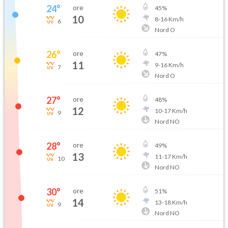
24
°
ore
45
%
10
8
-
16
Km/h
6
Nord O
26
°
ore
47
%
11
9
-
16
Km/h
7
Nord O
27
°
ore
48
%
12
10
-
17
Km/h
9
Nord NO
28
°
ore
49
%
13
11
-
17
Km/h
10
Nord NO
30
°
ore
51
%
14
13
-
18
Km/h
9
Nord NO