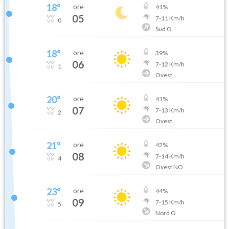
18
°
ore
41
%
05
7
-
11
Km/h
0
Sud O
18
°
ore
39
%
06
7
-
12
Km/h
1
Ovest
20
°
ore
41
%
07
7
-
13
Km/h
2
Ovest
21
°
ore
42
%
08
7
-
14
Km/h
4
Ovest NO
23
°
ore
44
%
09
7
-
15
Km/h
5
Nord O