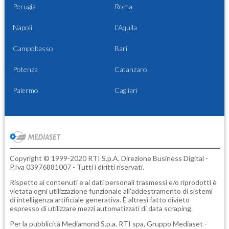
Perugia
Roma
Napoli
L'Aquila
Campobasso
Bari
Potenza
Catanzaro
Palermo
Cagliari
Copyright © 1999-2020 RTI S.p.A. Direzione Business Digital -
P.Iva 03976881007 - Tutti i diritti riservati.
Rispetto ai contenuti e ai dati personali trasmessi e/o riprodotti è
vietata ogni utilizzazione funzionale all'addestramento di sistemi
di intelligenza artificiale generativa. È altresì fatto divieto
espresso di utilizzare mezzi automatizzati di data scraping.
Per la pubblicità
Mediamond S.p.a.
RTI spa, Gruppo Mediaset -