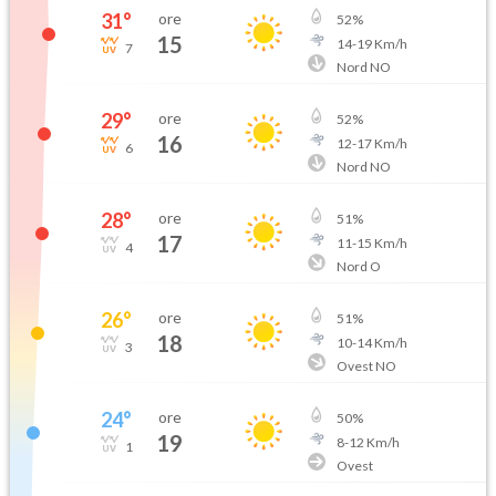
31
°
ore
52
%
15
14
-
19
Km/h
7
Nord NO
29
°
ore
52
%
16
12
-
17
Km/h
6
Nord NO
28
°
ore
51
%
17
11
-
15
Km/h
4
Nord O
26
°
ore
51
%
18
10
-
14
Km/h
3
Ovest NO
24
°
ore
50
%
19
8
-
12
Km/h
1
Ovest