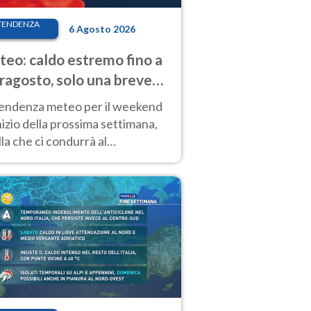
TENDENZA
6 Agosto 2026
eo: caldo estremo fino a
ragosto, solo una breve
sa. Ecco dove
tendenza meteo per il weekend
inizio della prossima settimana,
la che ci condurrà al
ragosto, vede ancora
perature molto elevate