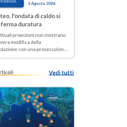
TENDENZA
5 Agosto 2026
eo, l'ondata di caldo si
ferma duratura
ttuali proiezioni non mostrano
vera modifica della
colazione con una prosecuzione
caldo fuori scala per molti
ni, compresa la settimana di
ragosto
rticoli
Vedi tutti