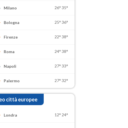
26°
35°
Milano
25°
36°
Bologna
22°
38°
Firenze
24°
38°
Roma
27°
33°
Napoli
27°
32°
Palermo
o città europee
12°
24°
Londra