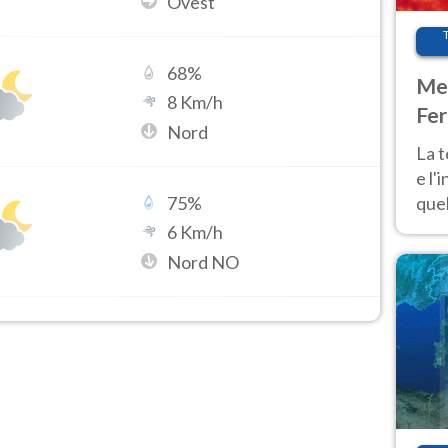
Ovest
68
%
Met
8
Km/h
Fer
Nord
pau
La 
e l'
quel
75
%
Fer
6
Km/h
tem
Nord NO