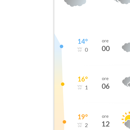
14
°
ore
00
0
16
°
ore
06
1
19
°
ore
12
2