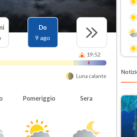
ni
Do
o
9 ago
19:52
Notizi
Luna calante
o
Pomeriggio
Sera