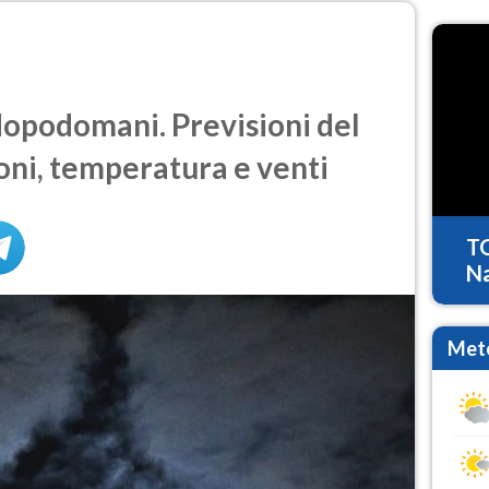
opodomani. Previsioni del
oni, temperatura e venti
T
Na
Mete