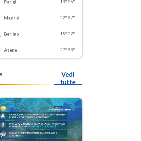
13°
25°
Parigi
22°
37°
Madrid
15°
22°
Berlino
27°
33°
Atene
e
Vedi
tutte