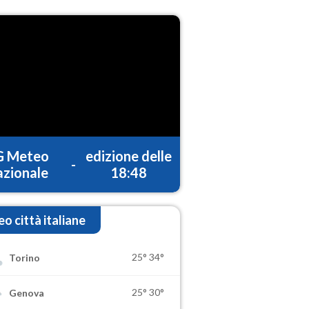
G Meteo
edizione delle
-
zionale
18:48
o città italiane
25°
34°
Torino
25°
30°
Genova