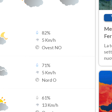
Met
82
%
Fer
5
Km/h
int
La 
Ovest NO
sett
nuov
11 e
71
%
anc
5
Km/h
Nord O
61
%
13
Km/h