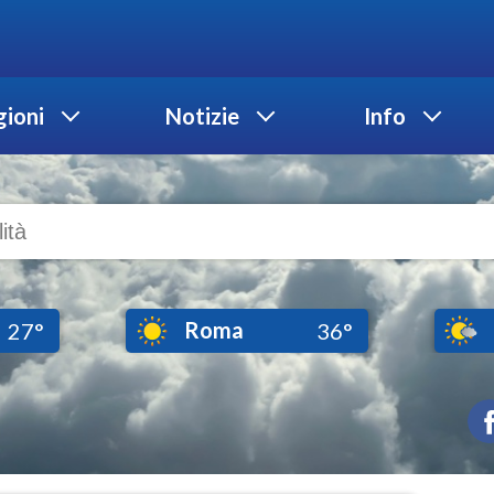
ioni
Notizie
Info
Roma
27°
36°