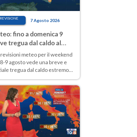
REVISIONE
7 Agosto 2026
eo: fino a domenica 9
ve tregua dal caldo al
d! Altrove calura e afa
revisioni meteo per il weekend
'8-9 agosto vede una breve e
iale tregua dal caldo estremo
Nord mentre altrove persistono
radi.