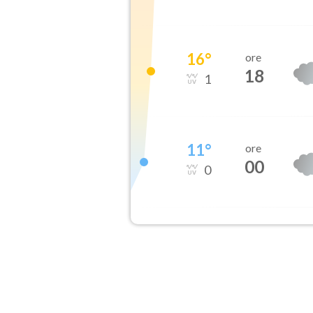
16
°
ore
18
1
11
°
ore
00
0