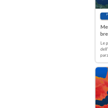
P
Met
bre
Nor
Le p
dell
parz
al 
40 g