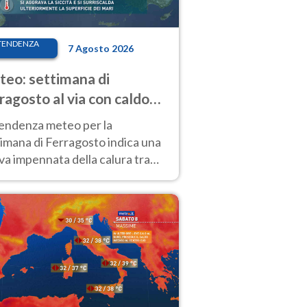
TENDENZA
7 Agosto 2026
eo: settimana di
ragosto al via con caldo
enso e qualche temporale
tendenza meteo per la
imana di Ferragosto indica una
a impennata della calura tra
 14 agosto, con nuovi rialzi
he al Nord.