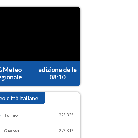
G Meteo
edizione delle
-
gionale
08:10
o città italiane
22°
33°
Torino
27°
31°
Genova