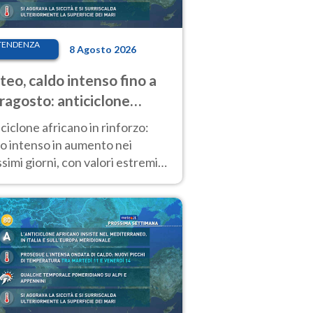
TENDENZA
8 Agosto 2026
eo, caldo intenso fino a
ragosto: anticiclone
icano ancora
ciclone africano in rinforzo:
tagonista
o intenso in aumento nei
simi giorni, con valori estremi
so Ferragosto su gran parte
alia.