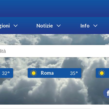
ioni
Notizie
Info
Roma
32°
35°