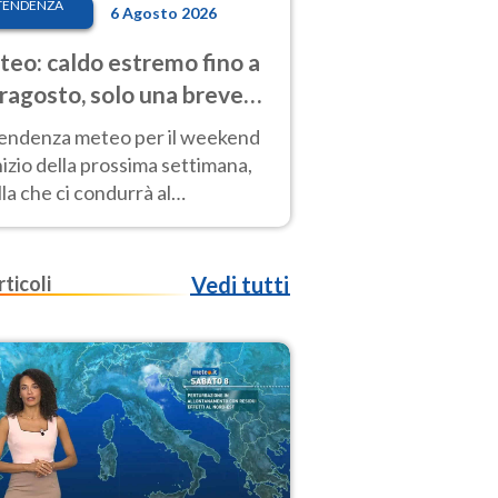
TENDENZA
6 Agosto 2026
eo: caldo estremo fino a
ragosto, solo una breve
sa. Ecco dove
tendenza meteo per il weekend
inizio della prossima settimana,
la che ci condurrà al
ragosto, vede ancora
perature molto elevate
rticoli
Vedi tutti