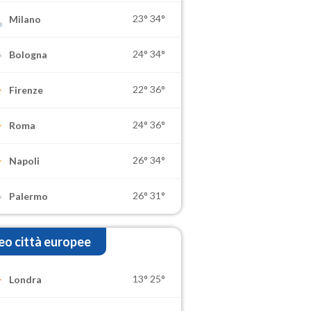
23°
34°
Milano
24°
34°
Bologna
22°
36°
Firenze
24°
36°
Roma
26°
34°
Napoli
26°
31°
Palermo
o città europee
13°
25°
Londra