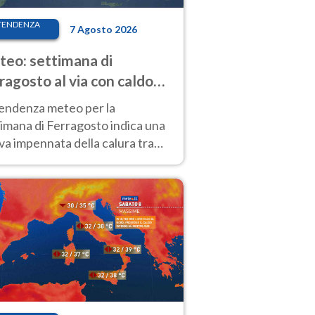
TENDENZA
7 Agosto 2026
eo: settimana di
ragosto al via con caldo
enso e qualche temporale
tendenza meteo per la
imana di Ferragosto indica una
a impennata della calura tra
 14 agosto, con nuovi rialzi
he al Nord.