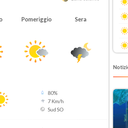
o
Pomeriggio
Sera
Notizi
80
%
7
Km/h
Sud SO