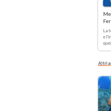
Met
Fer
pau
La 
e l'
quel
Fer
tem
Altri a