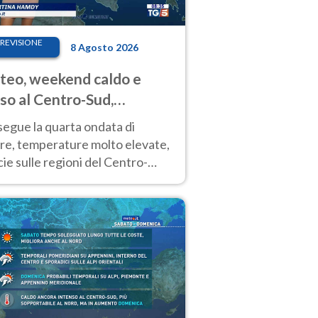
REVISIONE
8 Agosto 2026
eo, weekend caldo e
so al Centro-Sud,
porali sui rilievi
segue la quarta ondata di
ore, temperature molto elevate,
ie sulle regioni del Centro-
 Nuovi temporali di calore sulle
e montuose