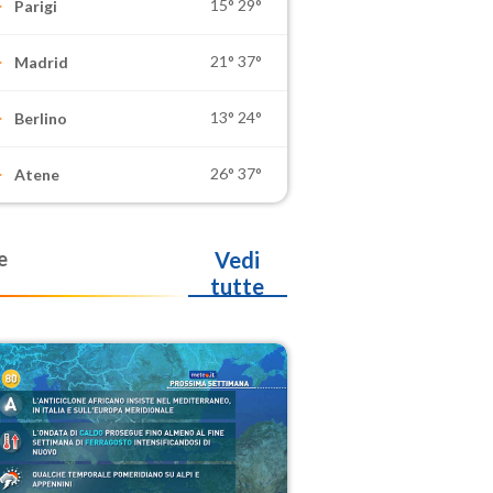
15°
29°
Parigi
21°
37°
Madrid
13°
24°
Berlino
26°
37°
Atene
e
Vedi
tutte