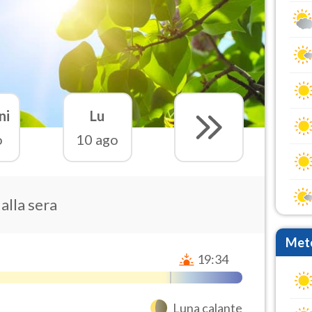
ni
Lu
o
10 ago
 alla sera
Mete
19:34
Luna calante