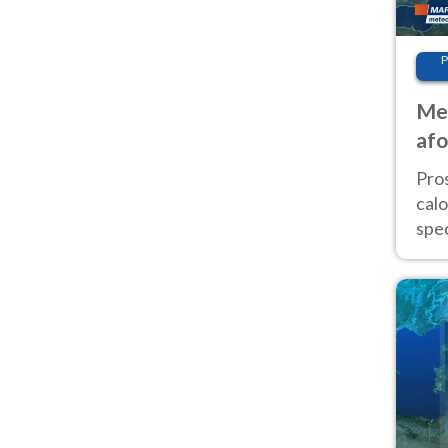
P
Met
afo
tem
Pro
cal
spec
Sud.
are