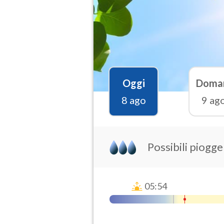
Oggi
Doma
8 ago
9 ag
Possibili piogge
05:54