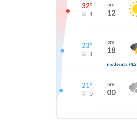
32
°
ore
12
4
ore
23
°
18
1
moderata
(
4.
21
°
ore
00
0