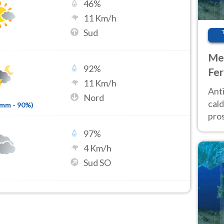
46
%
11
Km/h
Sud
Met
92
%
Fer
11
Km/h
afr
Anti
Nord
pro
cald
2mm
-
90
%)
pros
ver
97
%
d’It
4
Km/h
Sud SO