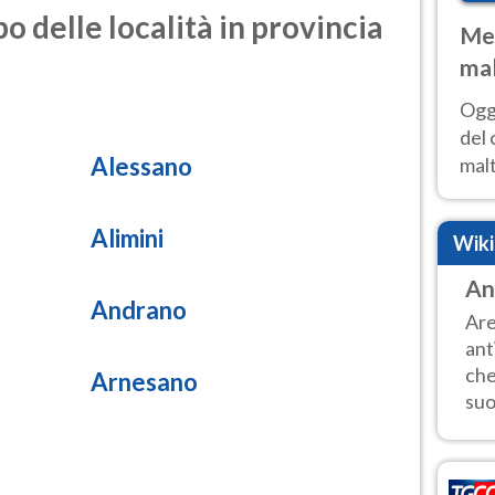
o delle località in provincia
Met
mal
nub
Oggi
es
del 
Alessano
malt
estr
prev
Alimini
Wik
An
Andrano
Are
ant
che
Arnesano
suo