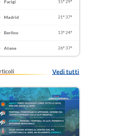
15°
29°
Parigi
21°
37°
Madrid
13°
24°
Berlino
26°
37°
Atene
rticoli
Vedi tutti