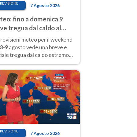
REVISIONE
7 Agosto 2026
eo: fino a domenica 9
ve tregua dal caldo al
d! Altrove calura e afa
revisioni meteo per il weekend
'8-9 agosto vede una breve e
iale tregua dal caldo estremo
Nord mentre altrove persistono
radi.
REVISIONE
7 Agosto 2026