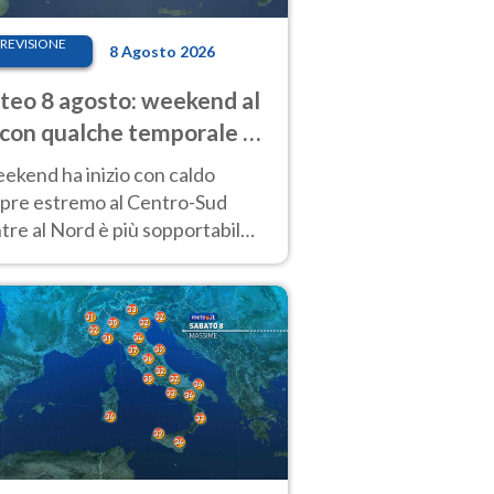
REVISIONE
8 Agosto 2026
eo 8 agosto: weekend al
 con qualche temporale e
do estremo al Centro-Sud
eekend ha inizio con caldo
pre estremo al Centro-Sud
re al Nord è più sopportabile
 a domenica 9. Temporali di
re sui rilievi.