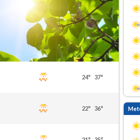
24°
37°
22°
36°
Mete
21°
35°