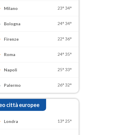
23°
34°
Milano
24°
34°
Bologna
22°
36°
Firenze
24°
35°
Roma
25°
33°
Napoli
26°
32°
Palermo
o città europee
13°
25°
Londra