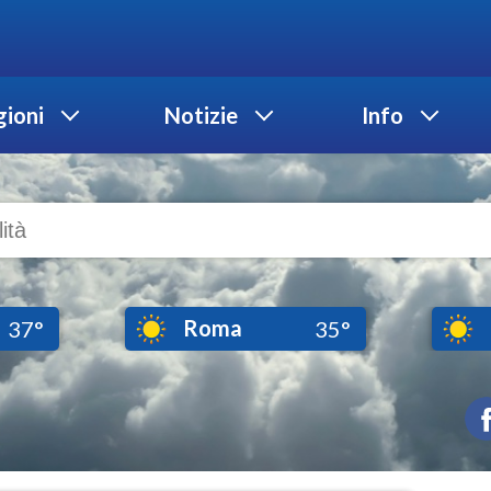
ioni
Notizie
Info
Roma
37°
35°