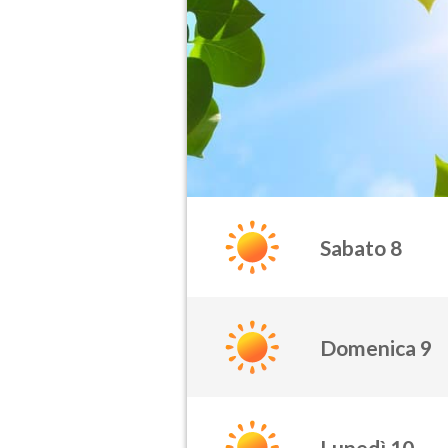
Sabato 8
Domenica 9
Lunedì 10