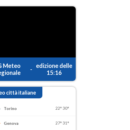
G Meteo
edizione delle
-
gionale
15:16
o città italiane
22°
30°
Torino
27°
31°
Genova