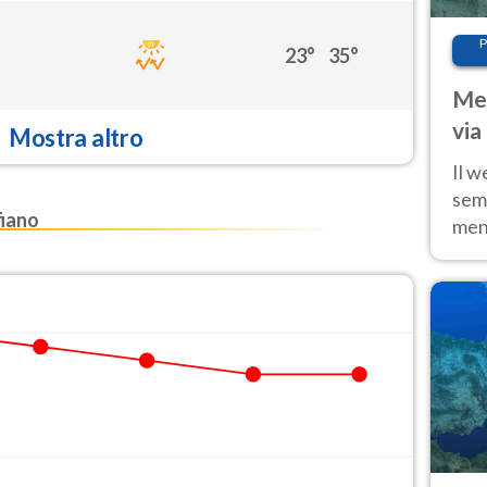
P
23°
35°
Met
via
Mostra altro
cal
Il w
sem
iano
ment
fino
calo