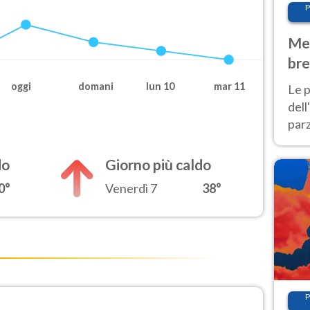
P
Met
bre
Nor
oggi
domani
lun 10
mar 11
Le p
dell
parz
al 
40 g
do
Giorno più caldo
0°
Venerdì 7
38°
P