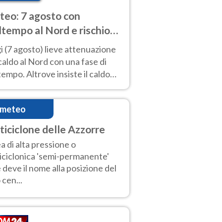
eo: 7 agosto con
tempo al Nord e rischio
ifragi. Altrove caldo
 (7 agosto) lieve attenuazione
tremo
caldo al Nord con una fase di
empo. Altrove insiste il caldo
emo con picchi di 40°C. Le
isioni
imeteo
ticiclone delle Azzorre
a di alta pressione o
iciclonica 'semi-permanente'
 deve il nome alla posizione del
 cen...