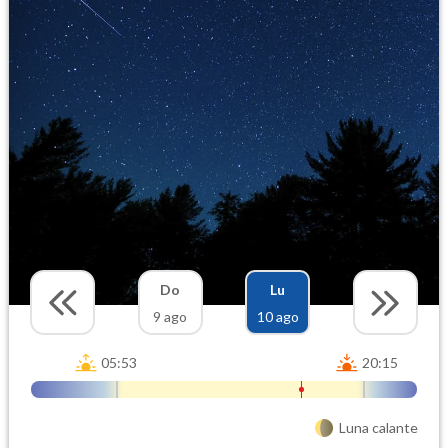
Do
Lu
9 ago
10 ago
05:53
20:15
Luna calante