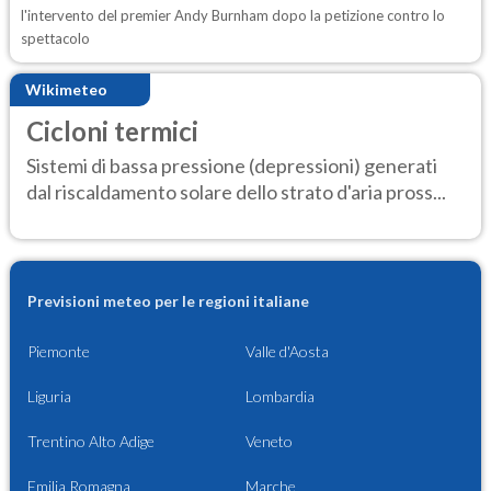
l'intervento del premier Andy Burnham dopo la petizione contro lo
spettacolo
Wikimeteo
Cicloni termici
Sistemi di bassa pressione (depressioni) generati
dal riscaldamento solare dello strato d'aria pross...
Previsioni meteo per le regioni italiane
Piemonte
Valle d'Aosta
Liguria
Lombardia
Trentino Alto Adige
Veneto
Emilia Romagna
Marche