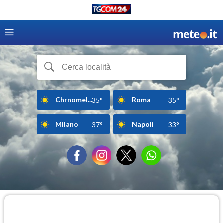
Chrnomel...
Roma
35°
35°
Milano
Napoli
37°
33°