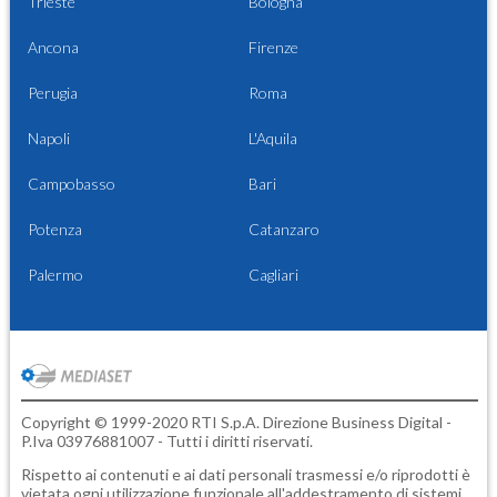
Trieste
Bologna
Ancona
Firenze
Perugia
Roma
Napoli
L'Aquila
Campobasso
Bari
Potenza
Catanzaro
Palermo
Cagliari
Copyright © 1999-2020 RTI S.p.A. Direzione Business Digital -
P.Iva 03976881007 - Tutti i diritti riservati.
Rispetto ai contenuti e ai dati personali trasmessi e/o riprodotti è
vietata ogni utilizzazione funzionale all'addestramento di sistemi