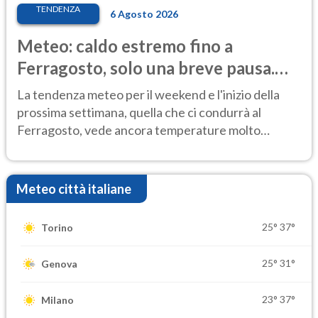
TENDENZA
6 Agosto 2026
Meteo: caldo estremo fino a
Ferragosto, solo una breve pausa.
Ecco dove
La tendenza meteo per il weekend e l'inizio della
prossima settimana, quella che ci condurrà al
Ferragosto, vede ancora temperature molto
elevate
Meteo città italiane
25°
37°
Torino
25°
31°
Genova
23°
37°
Milano