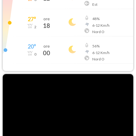
Est
27
°
ore
48
%
18
6
-
12
Km/h
2
Nord O
20
°
ore
56
%
00
6
-
12
Km/h
0
Nord O