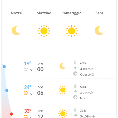
Notte
Mattino
Pomeriggio
Sera
19
°
ore
63
%
00
4
-
8
Km/h
0
Ovest NO
24
°
ore
54
%
06
3
-
7
Km/h
6
Nord
33
°
ore
33
%
12
5
-
10
Km/h
8