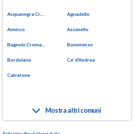
Acquanegra Cr...
Agnadello
Annicco
Azzanello
Bagnolo Crema...
Bonemerse
Bordolano
Ca' d'Andrea
Calvatone
Mostra altri comuni
Bollettino Nord-Ovest Italia