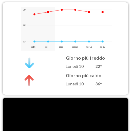
36°
29°
22°
sab 8
ieri
oggi
domani
mer 12
gio 13
Giorno più freddo
Lunedì 10
22°
Giorno più caldo
Lunedì 10
36°