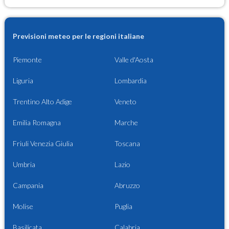
Previsioni meteo per le regioni italiane
Piemonte
Valle d'Aosta
Liguria
Lombardia
Trentino Alto Adige
Veneto
Emilia Romagna
Marche
Friuli Venezia Giulia
Toscana
Umbria
Lazio
Campania
Abruzzo
Molise
Puglia
Basilicata
Calabria