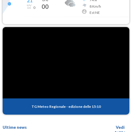
21
°
00
8
Km/h
0
Est NE
TG Meteo Regionale
-
edizione delle 15:10
Ultime news
Vedi