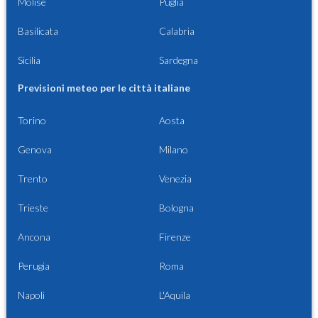
Molise
Puglia
Basilicata
Calabria
Sicilia
Sardegna
Previsioni meteo per le città italiane
Torino
Aosta
Genova
Milano
Trento
Venezia
Trieste
Bologna
Ancona
Firenze
Perugia
Roma
Napoli
L'Aquila