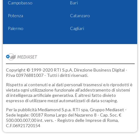
Campobasso
Bari
Potenza
Catanzaro
Palermo
Cagliari
Copyright © 1999-2020 RTI S.p.A. Direzione Business Digital -
P.Iva 03976881007 - Tutti i diritti riservati.
Rispetto ai contenuti e ai dati personali trasmessi e/o riprodotti è
vietata ogni utilizzazione funzionale all'addestramento di sistemi
di intelligenza artificiale generativa. È altresì fatto divieto
espresso di utilizzare mezzi automatizzati di data scraping.
Per la pubblicità
Mediamond S.p.a.
RTI spa, Gruppo Mediaset -
Sede legale: 00187 Roma Largo del Nazareno 8 - Cap. Soc. €
500.000.007,00 int. vers. - Registro delle Imprese di Roma,
C.F.06921720154