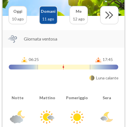
Oggi
Domani
Me
10 ago
11 ago
12 ago
Giornata ventosa
06:25
17:45
Luna calante
Notte
Mattino
Pomeriggio
Sera