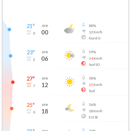
21
°
ore
88
%
00
12
Km/h
0
Nord O
23
°
ore
59
%
06
24
Km/h
2
Sud SO
27
°
ore
38
%
12
25
Km/h
7
Sud
25
°
ore
56
%
18
18
Km/h
0
Est SE
ore
74
%