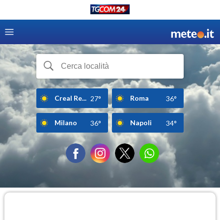
Creal Re...
Roma
27°
36°
Milano
Napoli
36°
34°