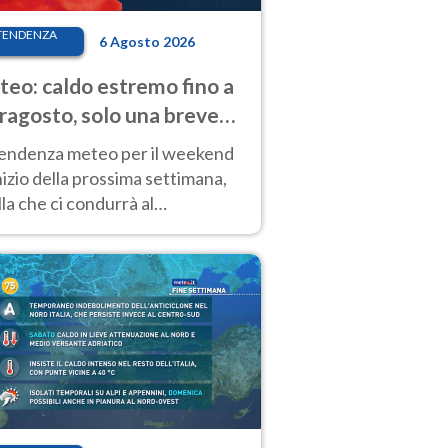
TENDENZA
6 Agosto 2026
eo: caldo estremo fino a
ragosto, solo una breve
sa. Ecco dove
tendenza meteo per il weekend
inizio della prossima settimana,
la che ci condurrà al
ragosto, vede ancora
perature molto elevate