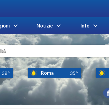
ioni
Notizie
Info
Roma
38°
35°