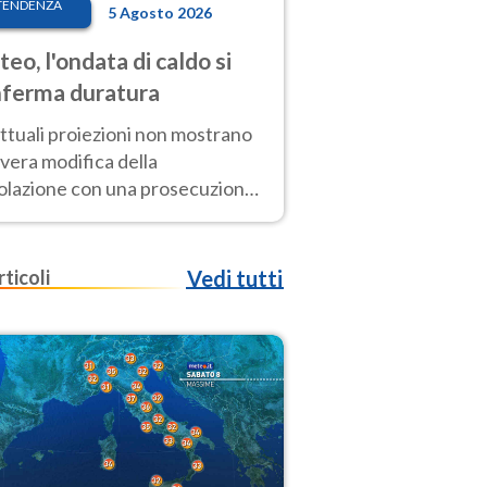
TENDENZA
5 Agosto 2026
eo, l'ondata di caldo si
ferma duratura
ttuali proiezioni non mostrano
vera modifica della
colazione con una prosecuzione
caldo fuori scala per molti
ni, compresa la settimana di
ragosto
rticoli
Vedi tutti