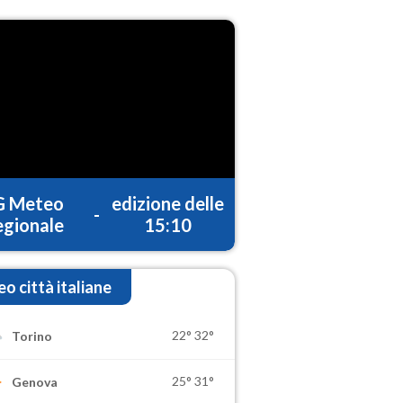
G Meteo
edizione delle
-
gionale
15:10
o città italiane
22°
32°
Torino
25°
31°
Genova