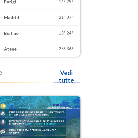
14°
29°
Parigi
21°
37°
Madrid
13°
24°
Berlino
25°
36°
Atene
e
Vedi
tutte