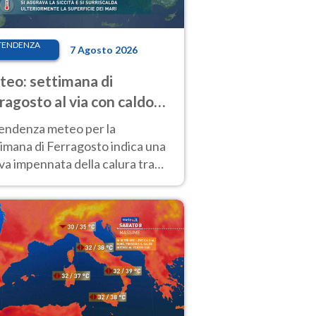
TENDENZA
7 Agosto 2026
eo: settimana di
ragosto al via con caldo
enso e qualche temporale
tendenza meteo per la
imana di Ferragosto indica una
a impennata della calura tra
 14 agosto, con nuovi rialzi
he al Nord.