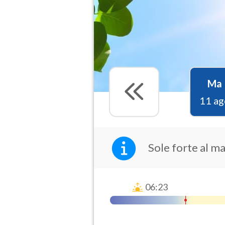
Ma
11 ag
Sole forte al m
06:23