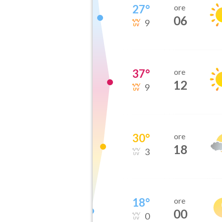
27
°
ore
06
9
37
°
ore
12
9
30
°
ore
18
3
18
°
ore
00
0