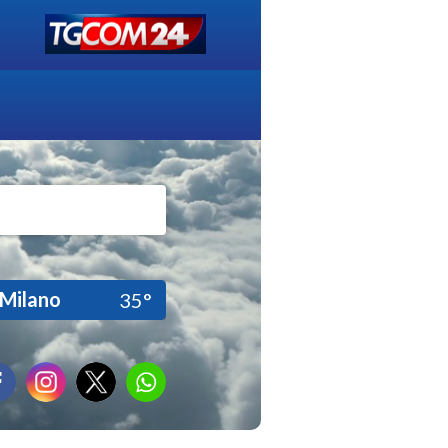
Milano
35°