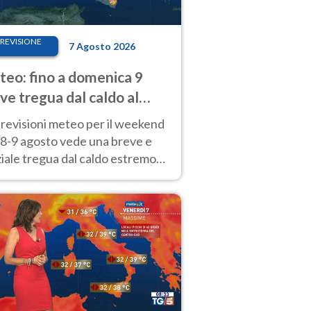
REVISIONE
7 Agosto 2026
eo: fino a domenica 9
ve tregua dal caldo al
d! Altrove calura e afa
revisioni meteo per il weekend
'8-9 agosto vede una breve e
iale tregua dal caldo estremo
Nord mentre altrove persistono
radi.