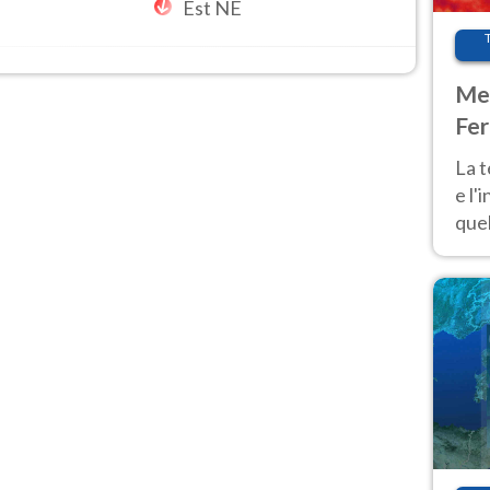
Est NE
Met
Fer
pau
La 
e l'
quel
Fer
tem