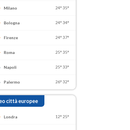
24°
35°
Milano
24°
34°
Bologna
24°
37°
Firenze
25°
35°
Roma
25°
33°
Napoli
26°
32°
Palermo
o città europee
12°
25°
Londra