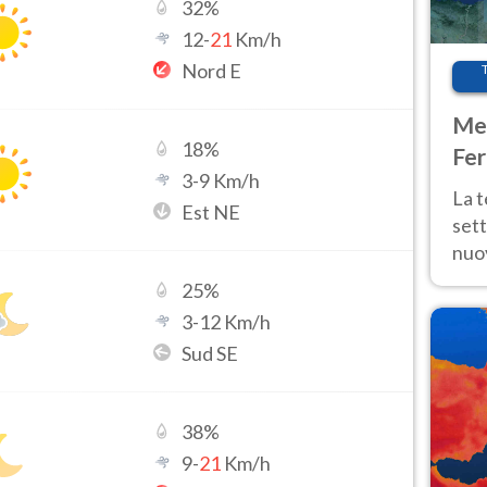
32
%
12
-
21
Km/h
Nord E
Met
18
%
Fer
3
-
9
Km/h
int
La 
Est NE
sett
nuov
11 e
25
%
anc
3
-
12
Km/h
Sud SE
38
%
9
-
21
Km/h