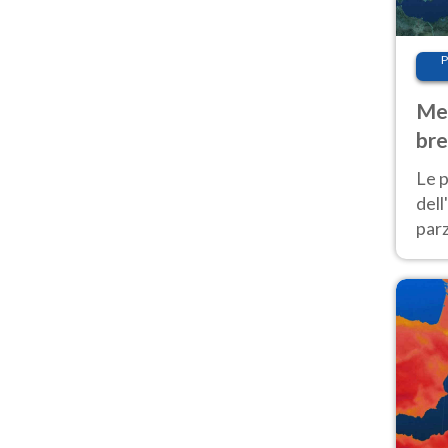
P
Met
bre
Nor
Le p
dell
parz
al 
40 g