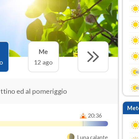
Me
o
12 ago
attino ed al pomeriggio
Mete
20:36
Luna calante