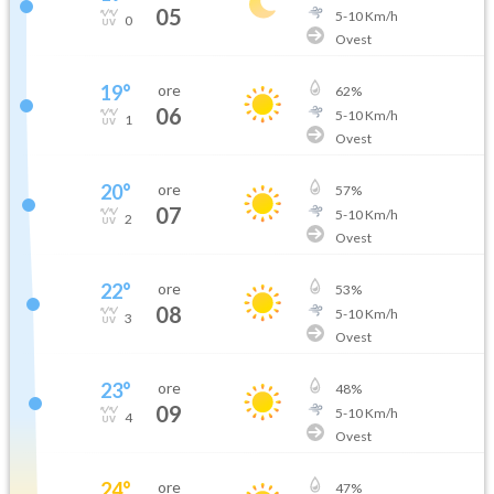
05
5
-
10
Km/h
0
Ovest
19
°
ore
62
%
06
5
-
10
Km/h
1
Ovest
20
°
ore
57
%
07
5
-
10
Km/h
2
Ovest
22
°
ore
53
%
08
5
-
10
Km/h
3
Ovest
23
°
ore
48
%
09
5
-
10
Km/h
4
Ovest
24
°
ore
47
%