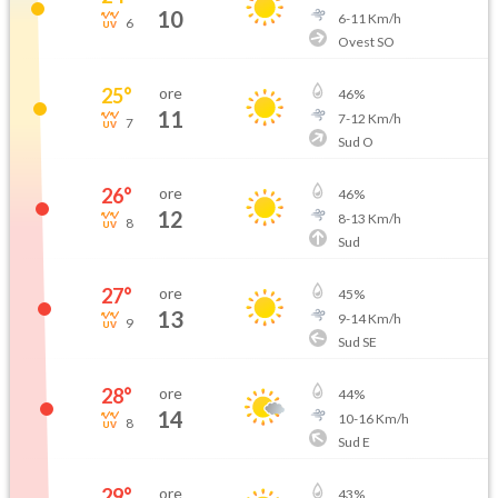
10
6
-
11
Km/h
6
Ovest SO
25
°
ore
46
%
11
7
-
12
Km/h
7
Sud O
26
°
ore
46
%
12
8
-
13
Km/h
8
Sud
27
°
ore
45
%
13
9
-
14
Km/h
9
Sud SE
28
°
ore
44
%
14
10
-
16
Km/h
8
Sud E
29
°
ore
43
%