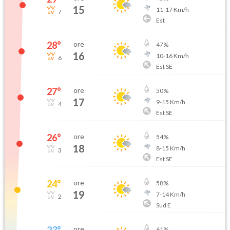
15
11
-
17
Km/h
7
Est
28
°
ore
47
%
16
10
-
16
Km/h
6
Est SE
27
°
ore
50
%
17
9
-
15
Km/h
4
Est SE
26
°
ore
54
%
18
8
-
15
Km/h
3
Est SE
24
°
ore
58
%
19
7
-
14
Km/h
2
Sud E
23
°
ore
61
%