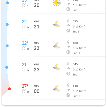
20
6
-
13
Km/h
1
Sud E
22
°
ore
65
%
21
5
-
13
Km/h
0
Sud E
22
°
ore
65
%
22
5
-
12
Km/h
0
Sud SE
21
°
ore
64
%
23
5
-
12
Km/h
0
Sud
27
°
ore
64
%
00
5
-
11
Km/h
0
Sud SO