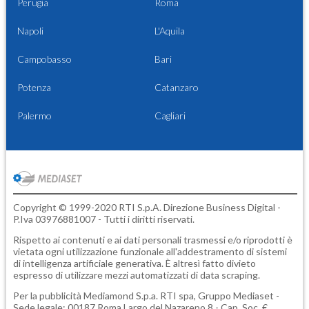
Perugia
Roma
Napoli
L'Aquila
Campobasso
Bari
Potenza
Catanzaro
Palermo
Cagliari
Copyright © 1999-2020 RTI S.p.A. Direzione Business Digital -
P.Iva 03976881007 - Tutti i diritti riservati.
Rispetto ai contenuti e ai dati personali trasmessi e/o riprodotti è
vietata ogni utilizzazione funzionale all'addestramento di sistemi
di intelligenza artificiale generativa. È altresì fatto divieto
espresso di utilizzare mezzi automatizzati di data scraping.
Per la pubblicità
Mediamond S.p.a.
RTI spa, Gruppo Mediaset -
Sede legale: 00187 Roma Largo del Nazareno 8 - Cap. Soc. €