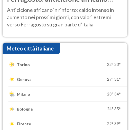
ancora protagonista
Anticiclone africano in rinforzo: caldo intenso in
aumento nei prossimi giorni, con valori estremi
verso Ferragosto su gran parte d’Italia
Meteo città italiane
22°
33°
Torino
27°
31°
Genova
23°
34°
Milano
24°
35°
Bologna
22°
39°
Firenze