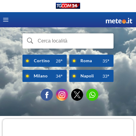
Cortino
Roma
28°
35°
Milano
Napoli
34°
33°