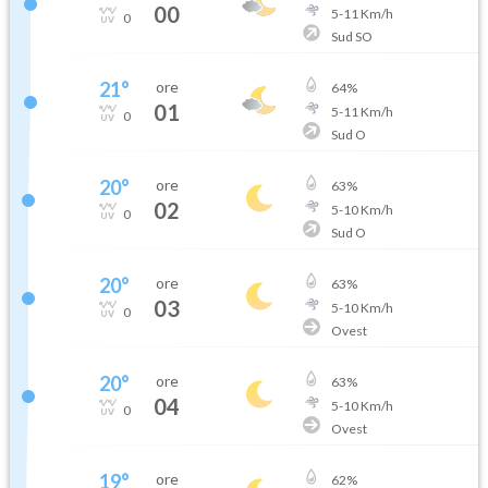
00
5
-
11
Km/h
0
Sud SO
21
°
ore
64
%
01
5
-
11
Km/h
0
Sud O
20
°
ore
63
%
02
5
-
10
Km/h
0
Sud O
20
°
ore
63
%
03
5
-
10
Km/h
0
Ovest
20
°
ore
63
%
04
5
-
10
Km/h
0
Ovest
19
°
ore
62
%