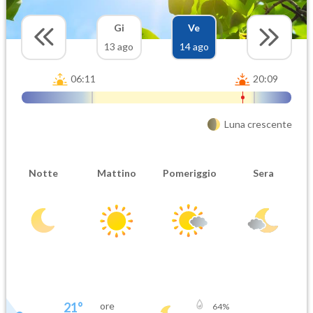
Gi
Ve
13 ago
14 ago
06:11
20:09
Luna crescente
Notte
Mattino
Pomeriggio
Sera
21
°
ore
64
%