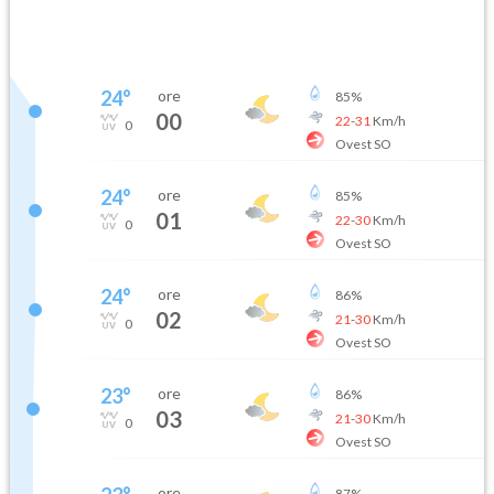
24
°
ore
85
%
00
22
-
31
Km/h
0
Ovest SO
24
°
ore
85
%
01
22
-
30
Km/h
0
Ovest SO
24
°
ore
86
%
02
21
-
30
Km/h
0
Ovest SO
23
°
ore
86
%
03
21
-
30
Km/h
0
Ovest SO
ore
87
%