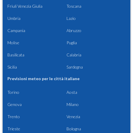
Friuli Venezia Giulia
Toscana
Umbria
Lazio
Campania
Abruzzo
Molise
Puglia
Basilicata
Calabria
Sicilia
Sardegna
Previsioni meteo per le città italiane
Torino
Aosta
Genova
Milano
Trento
Venezia
Trieste
Bologna