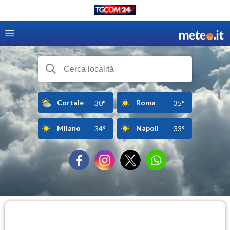
Cortale
Roma
30°
35°
Milano
Napoli
34°
33°