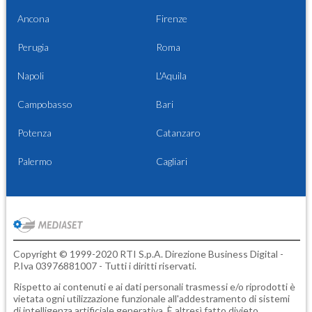
Ancona
Firenze
Perugia
Roma
Napoli
L'Aquila
Campobasso
Bari
Potenza
Catanzaro
Palermo
Cagliari
Copyright © 1999-2020 RTI S.p.A. Direzione Business Digital -
P.Iva 03976881007 - Tutti i diritti riservati.
Rispetto ai contenuti e ai dati personali trasmessi e/o riprodotti è
vietata ogni utilizzazione funzionale all'addestramento di sistemi
di intelligenza artificiale generativa. È altresì fatto divieto