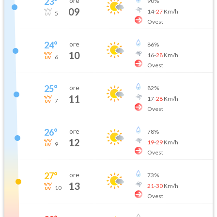
23
°
ore
90
%
09
14
-
27
Km/h
5
Ovest
24
°
ore
86
%
10
16
-
28
Km/h
6
Ovest
25
°
ore
82
%
11
17
-
28
Km/h
7
Ovest
26
°
ore
78
%
12
19
-
29
Km/h
9
Ovest
27
°
ore
73
%
13
21
-
30
Km/h
10
Ovest