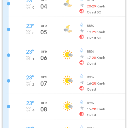
23
°
04
20
-
29
Km/h
0
Ovest SO
23
°
ore
88
%
05
19
-
29
Km/h
0
Ovest SO
23
°
ore
88
%
06
17
-
28
Km/h
1
Ovest
23
°
ore
89
%
07
16
-
28
Km/h
2
Ovest
23
°
ore
89
%
08
15
-
28
Km/h
4
Ovest