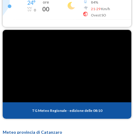
24
°
ore
84
%
00
21
-
29
Km/h
0
Ovest SO
TG Meteo Regionale
-
edizione delle 08:10
Meteo provincia di Catanzaro