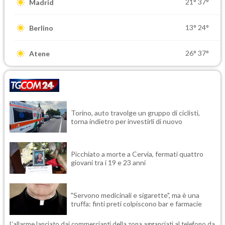
21°
37°
Madrid
13°
24°
Berlino
26°
37°
Atene
Torino, auto travolge un gruppo di ciclisti,
torna indietro per investirli di nuovo
Picchiato a morte a Cervia, fermati quattro
giovani tra i 19 e 23 anni
"Servono medicinali e sigarette", ma è una
truffa: finti preti colpiscono bar e farmacie
L'allarme lanciato dai commercianti della zona agganciati al telefono da