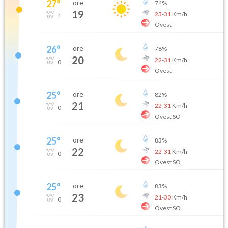
27
°
ore
74
%
19
23
-
31
Km/h
1
Ovest
26
°
ore
78
%
20
22
-
31
Km/h
0
Ovest
25
°
ore
82
%
21
22
-
31
Km/h
0
Ovest SO
25
°
ore
83
%
22
22
-
31
Km/h
0
Ovest SO
25
°
ore
83
%
23
21
-
30
Km/h
0
Ovest SO