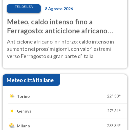
TENDENZA
8 Agosto 2026
Meteo, caldo intenso fino a
Ferragosto: anticiclone africano
ancora protagonista
Anticiclone africano in rinforzo: caldo intenso in
aumento nei prossimi giorni, con valori estremi
verso Ferragosto su gran parte d’Italia
Meteo città italiane
22°
33°
Torino
27°
31°
Genova
23°
34°
Milano