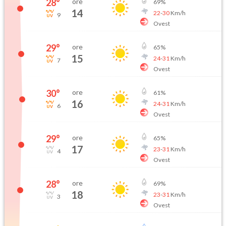
28
°
ore
69
%
14
22
-
30
Km/h
9
Ovest
29
°
ore
65
%
15
24
-
31
Km/h
7
Ovest
30
°
ore
61
%
16
24
-
31
Km/h
6
Ovest
29
°
ore
65
%
17
23
-
31
Km/h
4
Ovest
28
°
ore
69
%
18
23
-
31
Km/h
3
Ovest