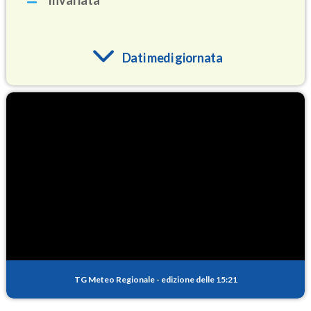
Invariata
Dati medi giornata
O3
94.5
(Ozono)
NO2
5.4
(Diossido di azoto)
SO2
0.7
(Anidride solforosa)
PM10
15.6
(Materia particolata)
TG Meteo Regionale
-
edizione delle 15:21
PM25