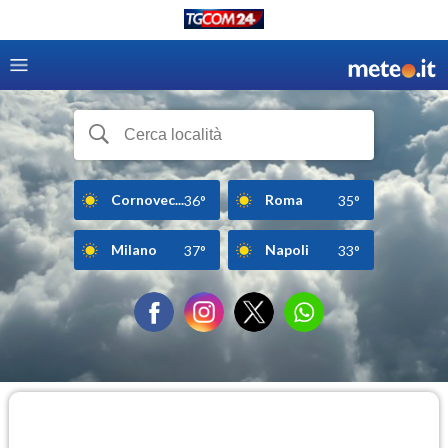
Cornovec...
Roma
36°
35°
Milano
Napoli
37°
33°