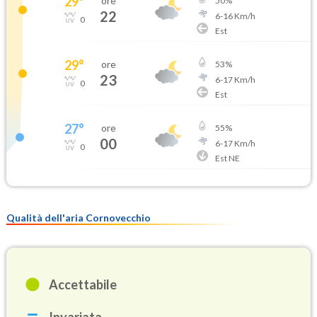
29
°
ore
50
%
22
6
-
16
Km/h
0
Est
29
°
ore
53
%
23
6
-
17
Km/h
0
Est
27
°
ore
55
%
00
6
-
17
Km/h
0
Est NE
Qualità dell'aria Cornovecchio
Accettabile