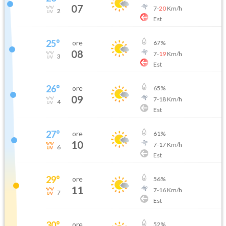
07
7
-
20
Km/h
2
Est
25
°
ore
67
%
08
7
-
19
Km/h
3
Est
26
°
ore
65
%
09
7
-
18
Km/h
4
Est
27
°
ore
61
%
10
7
-
17
Km/h
6
Est
29
°
ore
56
%
11
7
-
16
Km/h
7
Est
30
°
ore
52
%