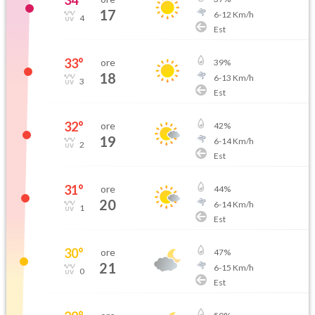
34
°
17
6
-
12
Km/h
4
Est
33
°
ore
39
%
18
6
-
13
Km/h
3
Est
32
°
ore
42
%
19
6
-
14
Km/h
2
Est
31
°
ore
44
%
20
6
-
14
Km/h
1
Est
30
°
ore
47
%
21
6
-
15
Km/h
0
Est