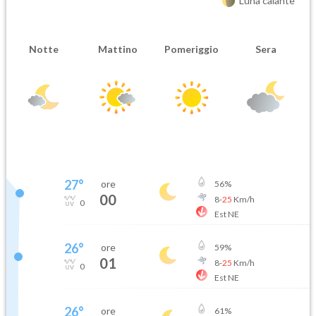
Luna calante
Notte
Mattino
Pomeriggio
Sera
27
°
ore
56
%
00
8
-
25
Km/h
0
Est NE
26
°
ore
59
%
01
8
-
25
Km/h
0
Est NE
26
°
ore
61
%