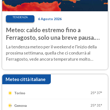
TENDENZA
6 Agosto 2026
Meteo: caldo estremo fino a
Ferragosto, solo una breve pausa.
Ecco dove
La tendenza meteo per il weekend e l'inizio della
prossima settimana, quella che ci condurrà al
Ferragosto, vede ancora temperature molto
elevate
Meteo città italiane
25°
37°
Torino
25°
31°
Genova