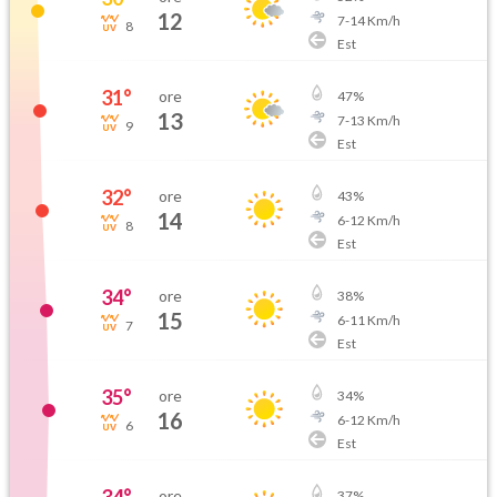
12
7
-
14
Km/h
8
Est
31
°
ore
47
%
13
7
-
13
Km/h
9
Est
32
°
ore
43
%
14
6
-
12
Km/h
8
Est
34
°
ore
38
%
15
6
-
11
Km/h
7
Est
35
°
ore
34
%
16
6
-
12
Km/h
6
Est
ore
37
%