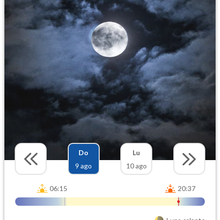
Do
Lu
9 ago
10 ago
06:15
20:37