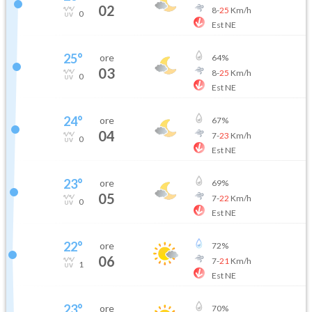
02
8
-
25
Km/h
0
Est NE
25
°
ore
64
%
03
8
-
25
Km/h
0
Est NE
24
°
ore
67
%
04
7
-
23
Km/h
0
Est NE
23
°
ore
69
%
05
7
-
22
Km/h
0
Est NE
22
°
ore
72
%
06
7
-
21
Km/h
1
Est NE
23
°
ore
70
%