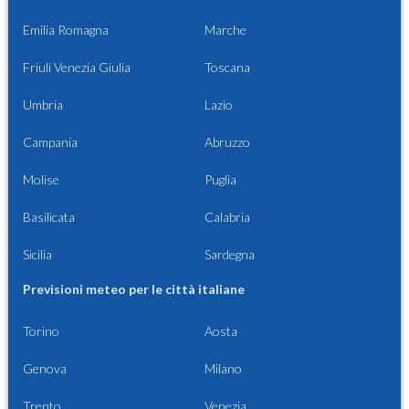
Emilia Romagna
Marche
Friuli Venezia Giulia
Toscana
Umbria
Lazio
Campania
Abruzzo
Molise
Puglia
Basilicata
Calabria
Sicilia
Sardegna
Previsioni meteo per le città italiane
Torino
Aosta
Genova
Milano
Trento
Venezia